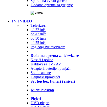
Šporeti na čvrsto gorivo
Dodatna oprema za grejanje
TV I VIDEO
Televizori
od 32 inča
od 43 inča
od 50 inča
od 55 inča
Pogledaj sve televizore
Dodatna oprema za televizore
Nosači i police
Kablovi za TV / AV
Adapteri, baterije i punjači
Sobne antene
Daljinski upravljači
Set-top box tjuneri i risiveri
Kućni bioskop
Plejeri
DVD plejeri