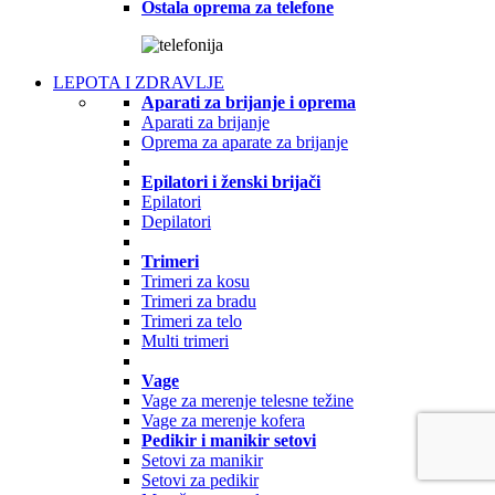
Ostala oprema za telefone
LEPOTA I ZDRAVLJE
Aparati za brijanje i oprema
Aparati za brijanje
Oprema za aparate za brijanje
Epilatori i ženski brijači
Epilatori
Depilatori
Trimeri
Trimeri za kosu
Trimeri za bradu
Trimeri za telo
Multi trimeri
Vage
Vage za merenje telesne težine
Vage za merenje kofera
Pedikir i manikir setovi
Setovi za manikir
Setovi za pedikir