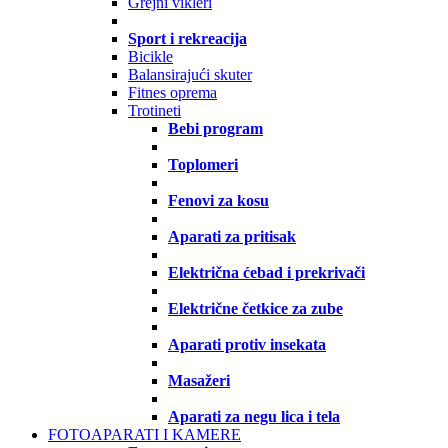
Grejni vikleri
Sport i rekreacija
Bicikle
Balansirajući skuter
Fitnes oprema
Trotineti
Bebi program
Toplomeri
Fenovi za kosu
Aparati za pritisak
Električna ćebad i prekrivači
Električne četkice za zube
Aparati protiv insekata
Masažeri
Aparati za negu lica i tela
FOTOAPARATI I KAMERE