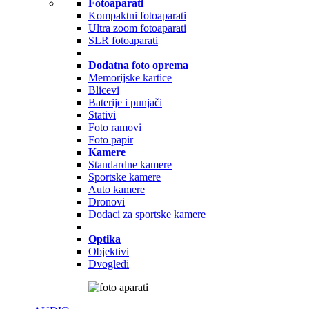
Fotoaparati
Kompaktni fotoaparati
Ultra zoom fotoaparati
SLR fotoaparati
Dodatna foto oprema
Memorijske kartice
Blicevi
Baterije i punjači
Stativi
Foto ramovi
Foto papir
Kamere
Standardne kamere
Sportske kamere
Auto kamere
Dronovi
Dodaci za sportske kamere
Optika
Objektivi
Dvogledi