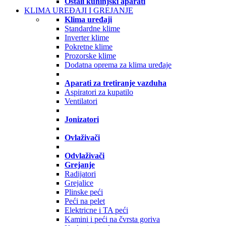
Ostali kuhinjski aparati
KLIMA UREĐAJI I GREJANJE
Klima uređaji
Standardne klime
Inverter klime
Pokretne klime
Prozorske klime
Dodatna oprema za klima uređaje
Aparati za tretiranje vazduha
Aspiratori za kupatilo
Ventilatori
Jonizatori
Ovlaživači
Odvlaživači
Grejanje
Radijatori
Grejalice
Plinske peći
Peći na pelet
Elektricne i TA peći
Kamini i peći na čvrsta goriva