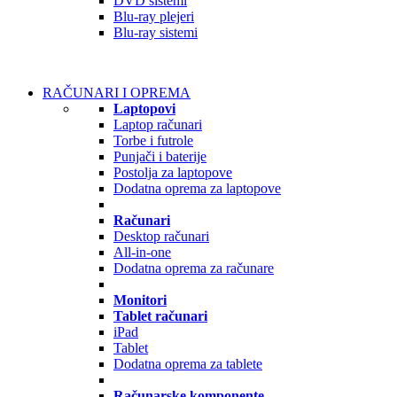
DVD sistemi
Blu-ray plejeri
Blu-ray sistemi
RAČUNARI I OPREMA
Laptopovi
Laptop računari
Torbe i futrole
Punjači i baterije
Postolja za laptopove
Dodatna oprema za laptopove
Računari
Desktop računari
All-in-one
Dodatna oprema za računare
Monitori
Tablet računari
iPad
Tablet
Dodatna oprema za tablete
Računarske komponente