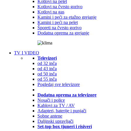
Kotlovi na pelet
Kotlovi na čvrsto gorivo
Kotlovi na gas
Kamini i peći za etažno grejanje
Kamini i peći na pelet
Šporeti na čvrsto gorivo
Dodatna oprema za grejanje
TV I VIDEO
Televizori
od 32 inča
od 43 inča
od 50 inča
od 55 inča
Pogledaj sve televizore
Dodatna oprema za televizore
Nosači i police
Kablovi za TV / AV
Adapteri, baterije i punjači
Sobne antene
Daljinski upravljači
Set-top box tjuneri i risiveri