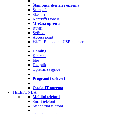
Štampači, skeneri i oprema
Štampači
Skeneri
Kertridži i toneri
Mrežna oprema
Ruteri
Svičevi
Access point
Wi-Fi, Bluetooth i USB adapteri
Gaming
Konzole
Igre
Dzojstik
Oprema za igrice
Programi i softveri
Ostala IT oprema
TELEFONIJA
Mobilni telefoni
Smart telefoni
Standardni telefoni