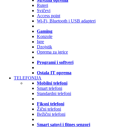
Mrežna oprema
Ruteri
Svičevi
Access point
Wi-Fi, Bluetooth i USB adapteri
Gaming
Konzole
Igre
Dzojstik
Oprema za igrice
Programi i softveri
Ostala IT oprema
TELEFONIJA
Mobilni telefoni
Smart telefoni
Standardni telefoni
Fiksni telefoni
Žični telefoni
Bežični telefoni
Smart satovi i fitnes senzori