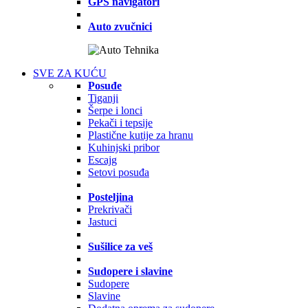
GPS navigatori
Auto zvučnici
SVE ZA KUĆU
Posuđe
Tiganji
Šerpe i lonci
Pekači i tepsije
Plastične kutije za hranu
Kuhinjski pribor
Escajg
Setovi posuđa
Posteljina
Prekrivači
Jastuci
Sušilice za veš
Sudopere i slavine
Sudopere
Slavine