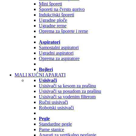
Mini šporeti
Šporeti na čvrsto gorivo
Indukcijski šporeti
Ugradne ploče
Ugradne rerne
Oprema za šporete i rerne
Aspiratori
Samostalni aspiratori
Ugradni aspiratori
Oprema za aspiratore
Bojleri
MALI KUĆNI APARATI
Usisivači
Usisivači sa kesom za prašinu
Usisivači sa posudom za prašinu
Usisivači sa vodenim filterom
Ručni usisivači
Robotski usisivači
Pegle
Standardne pegle
Parne stanice
Aparati za vertikalno peglanje