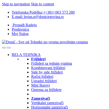
Skip to navigation
Skip to content
Telefonska Podrška: (+381) 063 573 280
E-mail: bojan.p@donictrgovina.rs
Pronađi Radnju
Prodavnica
Moj Nalog
BELA TEHNIKA
Frižideri
Frižideri sa jednim vratima
Kombinovani frižideri
Side by side frižideri
Ručni frižideri
Ugradni frižideri
Mini Barovi
Oprema za frižidere
Zamrzivači
Vertikalni zamrzivači
Horizontalni zamrzivači