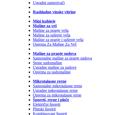
Ugradni zamrzivači
Rashladne vinske vitrine
Mini kuhinje
Mašine za veš
Mašine za pranje veša
Mašine za sušenje veša
Mašine za pranje i sušenje veša
Oprema Za Mašine Za Veš
Mašine za pranje sudova
Samostalne mašine za pranje sudova
Stone sudomašine
Ugradne mašine za sudove
Oprema za sudomašine
Mikrotalasne rerne
Samostalne mikrotalasne rerne
Ugradne mikrotalasne rerne
Oprema za mikrotalasne rerne
Šporeti, rerne i ploče
Električni šporeti
Plinski šporeti
Kombinovani šporeti