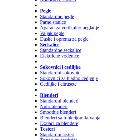
Pegle
Standardne pegle
Parne stanice
Aparati za vertikalno peglanje
Valjak pegle
Daske i oprema za pegle
Seckalice
Standardne seckalice
Elektricne vodenice
Sokovnici i cediljke
Standardni sokovnici
Sokovnici za hladno cedjenje
Cediljke i citrusete
Blenderi
Standardni blenderi
Nutri blenderi
Smoothie blenderi
Blenderi sa funkcijom kuvanja
Dodaci za blendere
Tosteri
Standardni tosteri