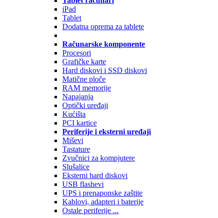
Tablet računari
iPad
Tablet
Dodatna oprema za tablete
Računarske komponente
Procesori
Grafičke karte
Hard diskovi i SSD diskovi
Matične ploče
RAM memorije
Napajanja
Optički uređaji
Kućišta
PCI kartice
Periferije i eksterni uređaji
Miševi
Tastature
Zvučnici za kompjutere
Slušalice
Eksterni hard diskovi
USB flashevi
UPS i prenaponske zaštite
Kablovi, adapteri i baterije
Ostale periferije ...