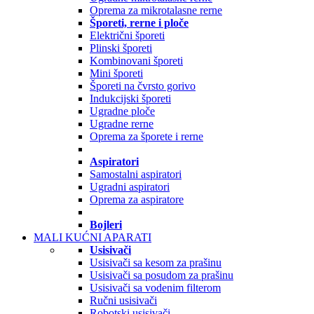
Oprema za mikrotalasne rerne
Šporeti, rerne i ploče
Električni šporeti
Plinski šporeti
Kombinovani šporeti
Mini šporeti
Šporeti na čvrsto gorivo
Indukcijski šporeti
Ugradne ploče
Ugradne rerne
Oprema za šporete i rerne
Aspiratori
Samostalni aspiratori
Ugradni aspiratori
Oprema za aspiratore
Bojleri
MALI KUĆNI APARATI
Usisivači
Usisivači sa kesom za prašinu
Usisivači sa posudom za prašinu
Usisivači sa vodenim filterom
Ručni usisivači
Robotski usisivači