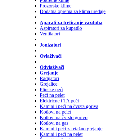
Pokretne klime
Prozorske klime
Dodatna oprema za klima uređaje
Aparati za tretiranje vazduha
Aspiratori za kupatilo
Ventilatori
Jonizatori
Ovlaživači
Odvlaživači
Grejanje
Radijatori
Grejalice
Plinske peći
Peći na pelet
Elektricne i TA peći
Kamini i peći na čvrsta goriva
Kotlovi na pelet
Kotlovi na čvrsto gorivo
Kotlovi na gas
Kamini i peći za etažno grejanje
Kamini i peći na pelet