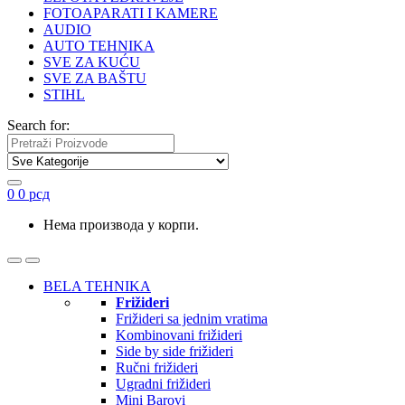
FOTOAPARATI I KAMERE
AUDIO
AUTO TEHNIKA
SVE ZA KUĆU
SVE ZA BAŠTU
STIHL
Search for:
0
0
рсд
Нема производа у корпи.
BELA TEHNIKA
Frižideri
Frižideri sa jednim vratima
Kombinovani frižideri
Side by side frižideri
Ručni frižideri
Ugradni frižideri
Mini Barovi