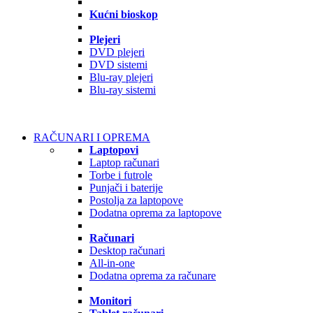
Kućni bioskop
Plejeri
DVD plejeri
DVD sistemi
Blu-ray plejeri
Blu-ray sistemi
RAČUNARI I OPREMA
Laptopovi
Laptop računari
Torbe i futrole
Punjači i baterije
Postolja za laptopove
Dodatna oprema za laptopove
Računari
Desktop računari
All-in-one
Dodatna oprema za računare
Monitori