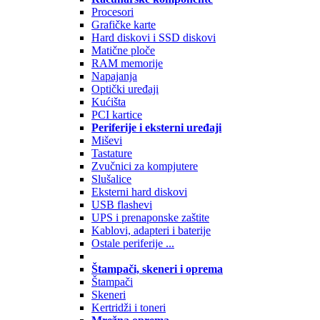
Procesori
Grafičke karte
Hard diskovi i SSD diskovi
Matične ploče
RAM memorije
Napajanja
Optički uređaji
Kućišta
PCI kartice
Periferije i eksterni uređaji
Miševi
Tastature
Zvučnici za kompjutere
Slušalice
Eksterni hard diskovi
USB flashevi
UPS i prenaponske zaštite
Kablovi, adapteri i baterije
Ostale periferije ...
Štampači, skeneri i oprema
Štampači
Skeneri
Kertridži i toneri