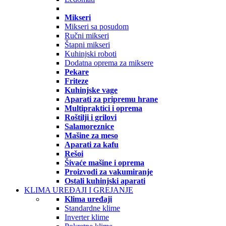
Mikseri
Mikseri sa posudom
Ručni mikseri
Štapni mikseri
Kuhinjski roboti
Dodatna oprema za miksere
Pekare
Friteze
Kuhinjske vage
Aparati za pripremu hrane
Multipraktici i oprema
Roštilji i grilovi
Salamoreznice
Mašine za meso
Aparati za kafu
Rešoi
Šivaće mašine i oprema
Proizvodi za vakumiranje
Ostali kuhinjski aparati
KLIMA UREĐAJI I GREJANJE
Klima uređaji
Standardne klime
Inverter klime