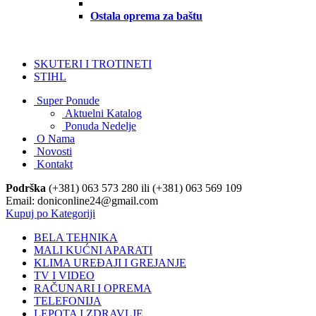
Ostala oprema za baštu
SKUTERI I TROTINETI
STIHL
Super Ponude
Aktuelni Katalog
Ponuda Nedelje
O Nama
Novosti
Kontakt
Podrška
(+381) 063 573 280 ili (+381) 063 569 109
Email: doniconline24@gmail.com
Kupuj po Kategoriji
BELA TEHNIKA
MALI KUĆNI APARATI
KLIMA UREĐAJI I GREJANJE
TV I VIDEO
RAČUNARI I OPREMA
TELEFONIJA
LEPOTA I ZDRAVLJE