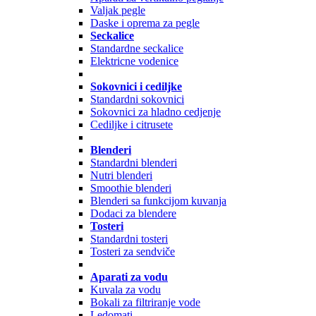
Valjak pegle
Daske i oprema za pegle
Seckalice
Standardne seckalice
Elektricne vodenice
Sokovnici i cediljke
Standardni sokovnici
Sokovnici za hladno cedjenje
Cediljke i citrusete
Blenderi
Standardni blenderi
Nutri blenderi
Smoothie blenderi
Blenderi sa funkcijom kuvanja
Dodaci za blendere
Tosteri
Standardni tosteri
Tosteri za sendviče
Aparati za vodu
Kuvala za vodu
Bokali za filtriranje vode
Ledomati