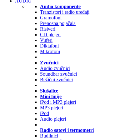
AUDIO
Audio komponente
Tranzistori i radio uređaji
Gramofoni
Prenosna pojačala
Risiveri
CD plejeri
Vuferi
Diktafoni
Mikrofoni
Zvučnici
Audio zvučnici
Soundbar zvučnici
Bežični zvučnici
Slušalice
Mini linije
iPod i MP3 plejeri
MP3 plejeri
iPod
Audio plejeri
Radio satovi i termometri
Budilnici