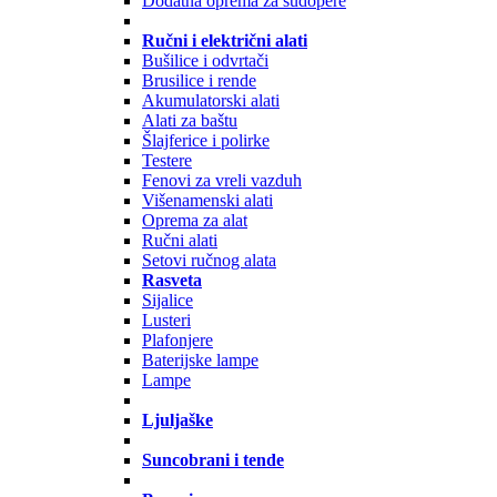
Dodatna oprema za sudopere
Ručni i električni alati
Bušilice i odvrtači
Brusilice i rende
Akumulatorski alati
Alati za baštu
Šlajferice i polirke
Testere
Fenovi za vreli vazduh
Višenamenski alati
Oprema za alat
Ručni alati
Setovi ručnog alata
Rasveta
Sijalice
Lusteri
Plafonjere
Baterijske lampe
Lampe
Ljuljaške
Suncobrani i tende