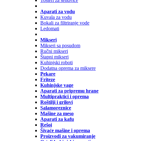
Tosteri za sendviče
Aparati za vodu
Kuvala za vodu
Bokali za filtriranje vode
Ledomati
Mikseri
Mikseri sa posudom
Ručni mikseri
Štapni mikseri
Kuhinjski roboti
Dodatna oprema za miksere
Pekare
Friteze
Kuhinjske vage
Aparati za pripremu hrane
Multipraktici i oprema
Roštilji i grilovi
Salamoreznice
Mašine za meso
Aparati za kafu
Rešoi
Šivaće mašine i oprema
Proizvodi za vakumiranje