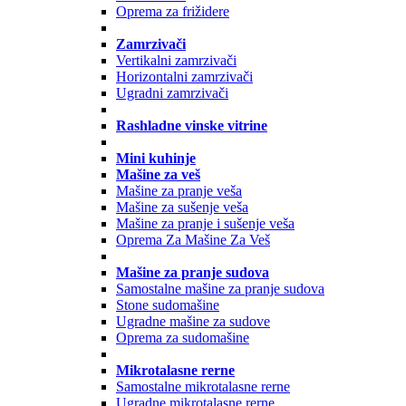
Oprema za frižidere
Zamrzivači
Vertikalni zamrzivači
Horizontalni zamrzivači
Ugradni zamrzivači
Rashladne vinske vitrine
Mini kuhinje
Mašine za veš
Mašine za pranje veša
Mašine za sušenje veša
Mašine za pranje i sušenje veša
Oprema Za Mašine Za Veš
Mašine za pranje sudova
Samostalne mašine za pranje sudova
Stone sudomašine
Ugradne mašine za sudove
Oprema za sudomašine
Mikrotalasne rerne
Samostalne mikrotalasne rerne
Ugradne mikrotalasne rerne