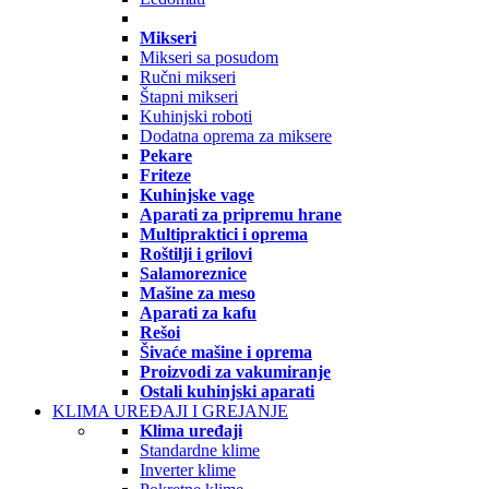
Mikseri
Mikseri sa posudom
Ručni mikseri
Štapni mikseri
Kuhinjski roboti
Dodatna oprema za miksere
Pekare
Friteze
Kuhinjske vage
Aparati za pripremu hrane
Multipraktici i oprema
Roštilji i grilovi
Salamoreznice
Mašine za meso
Aparati za kafu
Rešoi
Šivaće mašine i oprema
Proizvodi za vakumiranje
Ostali kuhinjski aparati
KLIMA UREĐAJI I GREJANJE
Klima uređaji
Standardne klime
Inverter klime