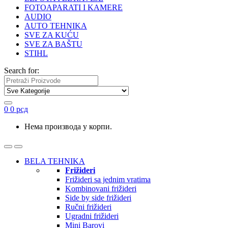
FOTOAPARATI I KAMERE
AUDIO
AUTO TEHNIKA
SVE ZA KUĆU
SVE ZA BAŠTU
STIHL
Search for:
0
0
рсд
Нема производа у корпи.
BELA TEHNIKA
Frižideri
Frižideri sa jednim vratima
Kombinovani frižideri
Side by side frižideri
Ručni frižideri
Ugradni frižideri
Mini Barovi