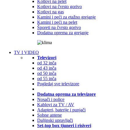
Kotlovi na pelet
Kotlovi na čvrsto gorivo
Kotlovi na gas
Kamini i peći za etažno grejanje
Kamini i peći na pelet
Šporeti na čvrsto gorivo
Dodatna oprema za grejanje
TV I VIDEO
Televizori
od 32 inča
od 43 inča
od 50 inča
od 55 inča
Pogledaj sve televizore
Dodatna oprema za televizore
Nosači i police
Kablovi za TV / AV
Adapteri, baterije i punjači
Sobne antene
Daljinski upravljači
Set-top box tjuneri i risiveri