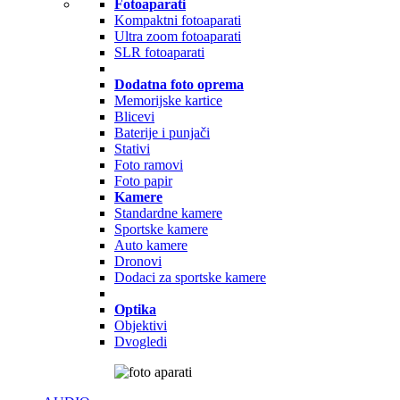
Fotoaparati
Kompaktni fotoaparati
Ultra zoom fotoaparati
SLR fotoaparati
Dodatna foto oprema
Memorijske kartice
Blicevi
Baterije i punjači
Stativi
Foto ramovi
Foto papir
Kamere
Standardne kamere
Sportske kamere
Auto kamere
Dronovi
Dodaci za sportske kamere
Optika
Objektivi
Dvogledi