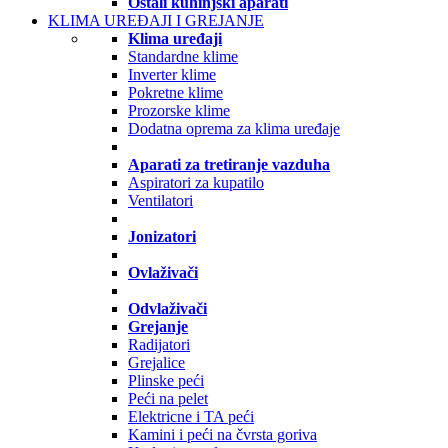
Ostali kuhinjski aparati
KLIMA UREĐAJI I GREJANJE
Klima uređaji
Standardne klime
Inverter klime
Pokretne klime
Prozorske klime
Dodatna oprema za klima uređaje
Aparati za tretiranje vazduha
Aspiratori za kupatilo
Ventilatori
Jonizatori
Ovlaživači
Odvlaživači
Grejanje
Radijatori
Grejalice
Plinske peći
Peći na pelet
Elektricne i TA peći
Kamini i peći na čvrsta goriva