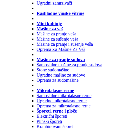
Ugradni zamrzivači
Rashladne vinske vitrine
Mini kuhinje
Mašine za veš
Mašine za pranje veša
Mašine za sušenje veša
Mašine za pranje i sušenje veša
Oprema Za Mašine Za Veš
Mašine za pranje sudova
Samostalne mašine za pranje sudova
Stone sudomašine
Ugradne mašine za sudove
Oprema za sudomašine
Mikrotalasne rerne
Samostalne mikrotalasne rerne
Ugradne mikrotalasne rerne
Oprema za mikrotalasne rerne
Šporeti, rerne i ploče
Električni šporeti
Plinski šporeti
Kombinovani šporeti