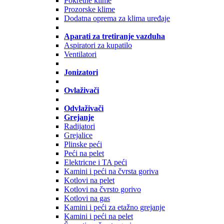
Pokretne klime
Prozorske klime
Dodatna oprema za klima uređaje
Aparati za tretiranje vazduha
Aspiratori za kupatilo
Ventilatori
Jonizatori
Ovlaživači
Odvlaživači
Grejanje
Radijatori
Grejalice
Plinske peći
Peći na pelet
Elektricne i TA peći
Kamini i peći na čvrsta goriva
Kotlovi na pelet
Kotlovi na čvrsto gorivo
Kotlovi na gas
Kamini i peći za etažno grejanje
Kamini i peći na pelet