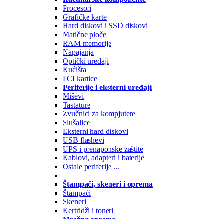
Procesori
Grafičke karte
Hard diskovi i SSD diskovi
Matične ploče
RAM memorije
Napajanja
Optički uređaji
Kućišta
PCI kartice
Periferije i eksterni uređaji
Miševi
Tastature
Zvučnici za kompjutere
Slušalice
Eksterni hard diskovi
USB flashevi
UPS i prenaponske zaštite
Kablovi, adapteri i baterije
Ostale periferije ...
Štampači, skeneri i oprema
Štampači
Skeneri
Kertridži i toneri