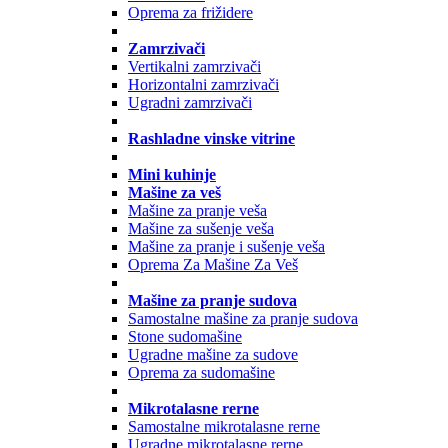
Oprema za frižidere
Zamrzivači
Vertikalni zamrzivači
Horizontalni zamrzivači
Ugradni zamrzivači
Rashladne vinske vitrine
Mini kuhinje
Mašine za veš
Mašine za pranje veša
Mašine za sušenje veša
Mašine za pranje i sušenje veša
Oprema Za Mašine Za Veš
Mašine za pranje sudova
Samostalne mašine za pranje sudova
Stone sudomašine
Ugradne mašine za sudove
Oprema za sudomašine
Mikrotalasne rerne
Samostalne mikrotalasne rerne
Ugradne mikrotalasne rerne