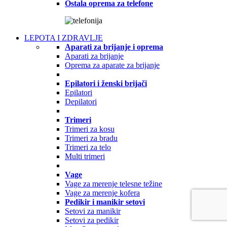
Ostala oprema za telefone
LEPOTA I ZDRAVLJE
Aparati za brijanje i oprema
Aparati za brijanje
Oprema za aparate za brijanje
Epilatori i ženski brijači
Epilatori
Depilatori
Trimeri
Trimeri za kosu
Trimeri za bradu
Trimeri za telo
Multi trimeri
Vage
Vage za merenje telesne težine
Vage za merenje kofera
Pedikir i manikir setovi
Setovi za manikir
Setovi za pedikir