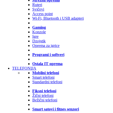
Mrežna oprema
Ruteri
Svičevi
Access point
Wi-Fi, Bluetooth i USB adapteri
Gaming
Konzole
Igre
Dzojstik
Oprema za igrice
Programi i softveri
Ostala IT oprema
TELEFONIJA
Mobilni telefoni
Smart telefoni
Standardni telefoni
Fiksni telefoni
Žični telefoni
Bežični telefoni
Smart satovi i fitnes senzori