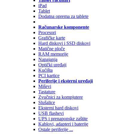
Tablet računari
iPad
Tablet
Dodatna oprema za tablete
Računarske komponente
Procesori
Grafičke karte
Hard diskovi i SSD diskovi
Matične ploče
RAM memorije
Napajanja
Optički uređaji
Kućišta
PCI kartice
Periferije i eksterni uređaji
Miševi
Tastature
Zvučnici za kompjutere
Slušalice
Eksterni hard diskovi
USB flashevi
UPS i prenaponske zaštite
Kablovi, adapteri i baterije
Ostale periferije ...