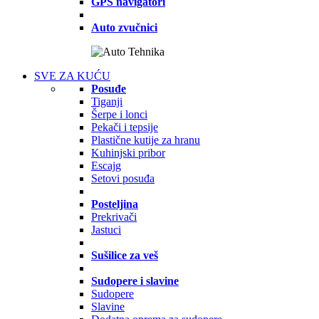
GPS navigatori
Auto zvučnici
SVE ZA KUĆU
Posuđe
Tiganji
Šerpe i lonci
Pekači i tepsije
Plastične kutije za hranu
Kuhinjski pribor
Escajg
Setovi posuđa
Posteljina
Prekrivači
Jastuci
Sušilice za veš
Sudopere i slavine
Sudopere
Slavine