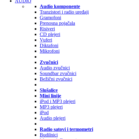
AUDIO
Audio komponente
Tranzistori i radio uređaji
Gramofoni
Prenosna pojačala
Risiveri
CD plejeri
Vuferi
Diktafoni
Mikrofoni
Zvučnici
Audio zvučnici
Soundbar zvučnici
Bežični zvučnici
Slušalice
Mini linije
iPod i MP3 plejeri
MP3 plejeri
iPod
Audio plejeri
Radio satovi i termometri
Budilnici