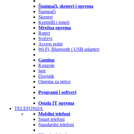
Štampači, skeneri i oprema
Štampači
Skeneri
Kertridži i toneri
Mrežna oprema
Ruteri
Svičevi
Access point
Wi-Fi, Bluetooth i USB adapteri
Gaming
Konzole
Igre
Dzojstik
Oprema za igrice
Programi i softveri
Ostala IT oprema
TELEFONIJA
Mobilni telefoni
Smart telefoni
Standardni telefoni