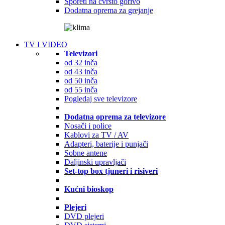
Šporeti na čvrsto gorivo
Dodatna oprema za grejanje
TV I VIDEO
Televizori
od 32 inča
od 43 inča
od 50 inča
od 55 inča
Pogledaj sve televizore
Dodatna oprema za televizore
Nosači i police
Kablovi za TV / AV
Adapteri, baterije i punjači
Sobne antene
Daljinski upravljači
Set-top box tjuneri i risiveri
Kućni bioskop
Plejeri
DVD plejeri