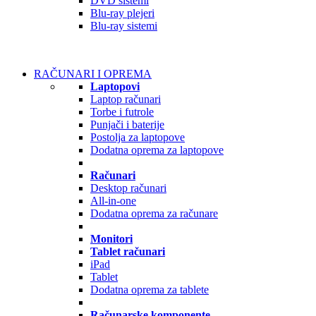
DVD sistemi
Blu-ray plejeri
Blu-ray sistemi
RAČUNARI I OPREMA
Laptopovi
Laptop računari
Torbe i futrole
Punjači i baterije
Postolja za laptopove
Dodatna oprema za laptopove
Računari
Desktop računari
All-in-one
Dodatna oprema za računare
Monitori
Tablet računari
iPad
Tablet
Dodatna oprema za tablete
Računarske komponente