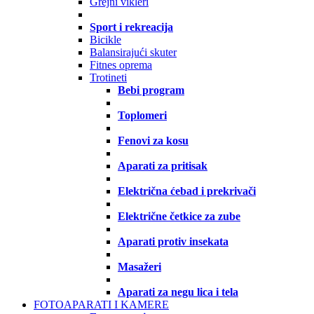
Grejni vikleri
Sport i rekreacija
Bicikle
Balansirajući skuter
Fitnes oprema
Trotineti
Bebi program
Toplomeri
Fenovi za kosu
Aparati za pritisak
Električna ćebad i prekrivači
Električne četkice za zube
Aparati protiv insekata
Masažeri
Aparati za negu lica i tela
FOTOAPARATI I KAMERE