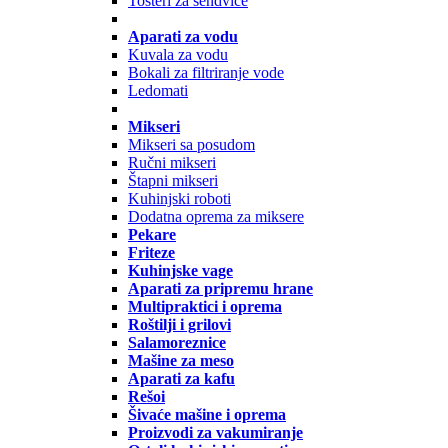
Tosteri za sendviče
Aparati za vodu
Kuvala za vodu
Bokali za filtriranje vode
Ledomati
Mikseri
Mikseri sa posudom
Ručni mikseri
Štapni mikseri
Kuhinjski roboti
Dodatna oprema za miksere
Pekare
Friteze
Kuhinjske vage
Aparati za pripremu hrane
Multipraktici i oprema
Roštilji i grilovi
Salamoreznice
Mašine za meso
Aparati za kafu
Rešoi
Šivaće mašine i oprema
Proizvodi za vakumiranje