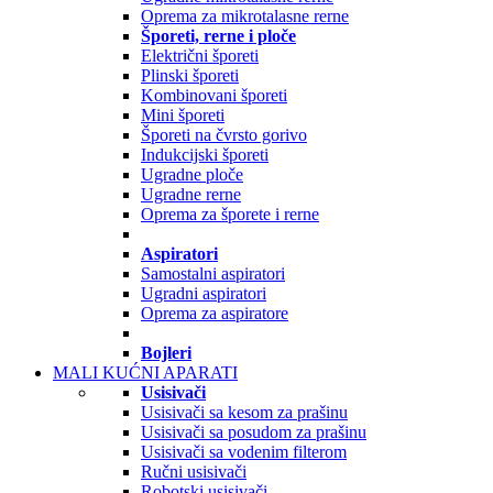
Oprema za mikrotalasne rerne
Šporeti, rerne i ploče
Električni šporeti
Plinski šporeti
Kombinovani šporeti
Mini šporeti
Šporeti na čvrsto gorivo
Indukcijski šporeti
Ugradne ploče
Ugradne rerne
Oprema za šporete i rerne
Aspiratori
Samostalni aspiratori
Ugradni aspiratori
Oprema za aspiratore
Bojleri
MALI KUĆNI APARATI
Usisivači
Usisivači sa kesom za prašinu
Usisivači sa posudom za prašinu
Usisivači sa vodenim filterom
Ručni usisivači
Robotski usisivači