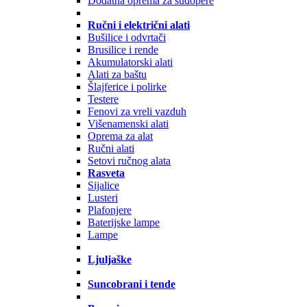
Dodatna oprema za sudopere
Ručni i električni alati
Bušilice i odvrtači
Brusilice i rende
Akumulatorski alati
Alati za baštu
Šlajferice i polirke
Testere
Fenovi za vreli vazduh
Višenamenski alati
Oprema za alat
Ručni alati
Setovi ručnog alata
Rasveta
Sijalice
Lusteri
Plafonjere
Baterijske lampe
Lampe
Ljuljaške
Suncobrani i tende