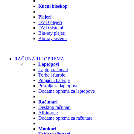
Kućni bioskop
Plejeri
DVD plejeri
DVD sistemi
Blu-ray plejeri
Blu-ray sistemi
RAČUNARI I OPREMA
Laptopovi
Laptop računari
Torbe i futrole
Punjači i baterije
Postolja za laptopove
Dodatna oprema za laptopove
Računari
Desktop računari
All-in-one
Dodatna oprema za računare
Monitori