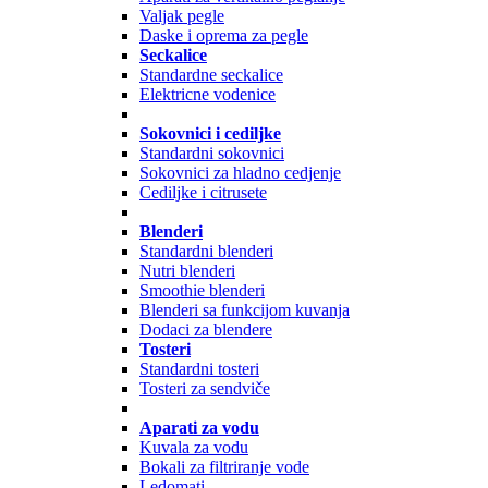
Valjak pegle
Daske i oprema za pegle
Seckalice
Standardne seckalice
Elektricne vodenice
Sokovnici i cediljke
Standardni sokovnici
Sokovnici za hladno cedjenje
Cediljke i citrusete
Blenderi
Standardni blenderi
Nutri blenderi
Smoothie blenderi
Blenderi sa funkcijom kuvanja
Dodaci za blendere
Tosteri
Standardni tosteri
Tosteri za sendviče
Aparati za vodu
Kuvala za vodu
Bokali za filtriranje vode
Ledomati