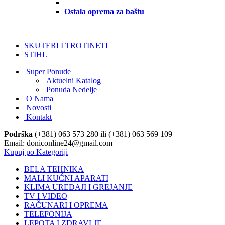
Ostala oprema za baštu
SKUTERI I TROTINETI
STIHL
Super Ponude
Aktuelni Katalog
Ponuda Nedelje
O Nama
Novosti
Kontakt
Podrška
(+381) 063 573 280 ili (+381) 063 569 109
Email: doniconline24@gmail.com
Kupuj po Kategoriji
BELA TEHNIKA
MALI KUĆNI APARATI
KLIMA UREĐAJI I GREJANJE
TV I VIDEO
RAČUNARI I OPREMA
TELEFONIJA
LEPOTA I ZDRAVLJE