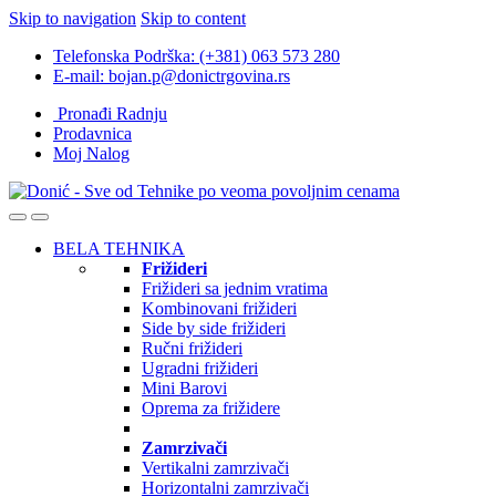
Skip to navigation
Skip to content
Telefonska Podrška: (+381) 063 573 280
E-mail: bojan.p@donictrgovina.rs
Pronađi Radnju
Prodavnica
Moj Nalog
BELA TEHNIKA
Frižideri
Frižideri sa jednim vratima
Kombinovani frižideri
Side by side frižideri
Ručni frižideri
Ugradni frižideri
Mini Barovi
Oprema za frižidere
Zamrzivači
Vertikalni zamrzivači
Horizontalni zamrzivači