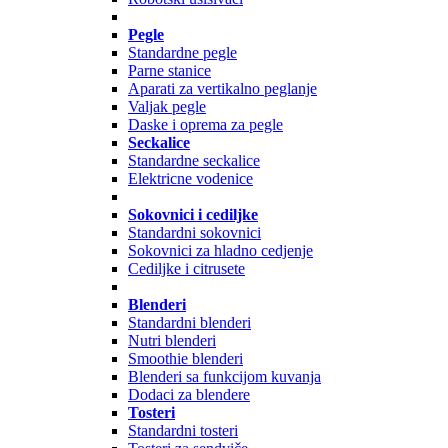
Pegle
Standardne pegle
Parne stanice
Aparati za vertikalno peglanje
Valjak pegle
Daske i oprema za pegle
Seckalice
Standardne seckalice
Elektricne vodenice
Sokovnici i cediljke
Standardni sokovnici
Sokovnici za hladno cedjenje
Cediljke i citrusete
Blenderi
Standardni blenderi
Nutri blenderi
Smoothie blenderi
Blenderi sa funkcijom kuvanja
Dodaci za blendere
Tosteri
Standardni tosteri