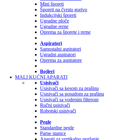
Mini šporeti
Šporeti na čvrsto gorivo
Indukcijski šporeti
Ugradne ploče
Ugradne rerne
Oprema za šporete i rerne
Aspiratori
Samostalni aspiratori
Ugradni aspiratori
Oprema za aspiratore
Bojleri
MALI KUĆNI APARATI
Usisivači
Usisivači sa kesom za prašinu
Usisivači sa posudom za prašinu
Usisivači sa vodenim filterom
Ručni usisivači
Robotski usisivači
Pegle
Standardne pegle
Parne stanice
Aparati za vertikalno peglanje