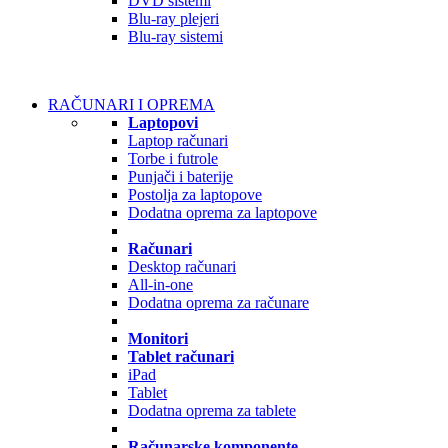
DVD sistemi
Blu-ray plejeri
Blu-ray sistemi
RAČUNARI I OPREMA
Laptopovi
Laptop računari
Torbe i futrole
Punjači i baterije
Postolja za laptopove
Dodatna oprema za laptopove
Računari
Desktop računari
All-in-one
Dodatna oprema za računare
Monitori
Tablet računari
iPad
Tablet
Dodatna oprema za tablete
Računarske komponente