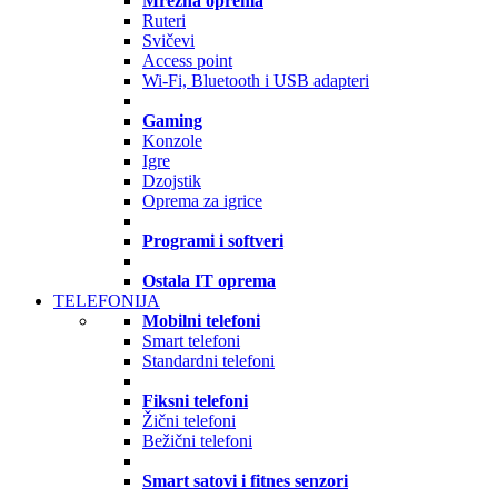
Mrežna oprema
Ruteri
Svičevi
Access point
Wi-Fi, Bluetooth i USB adapteri
Gaming
Konzole
Igre
Dzojstik
Oprema za igrice
Programi i softveri
Ostala IT oprema
TELEFONIJA
Mobilni telefoni
Smart telefoni
Standardni telefoni
Fiksni telefoni
Žični telefoni
Bežični telefoni
Smart satovi i fitnes senzori