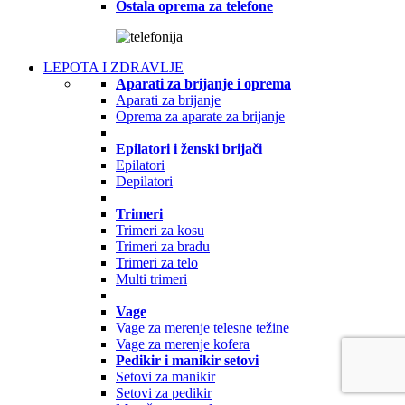
Ostala oprema za telefone
LEPOTA I ZDRAVLJE
Aparati za brijanje i oprema
Aparati za brijanje
Oprema za aparate za brijanje
Epilatori i ženski brijači
Epilatori
Depilatori
Trimeri
Trimeri za kosu
Trimeri za bradu
Trimeri za telo
Multi trimeri
Vage
Vage za merenje telesne težine
Vage za merenje kofera
Pedikir i manikir setovi
Setovi za manikir
Setovi za pedikir