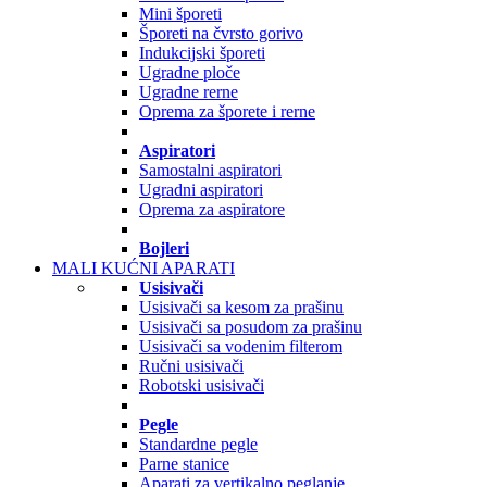
Mini šporeti
Šporeti na čvrsto gorivo
Indukcijski šporeti
Ugradne ploče
Ugradne rerne
Oprema za šporete i rerne
Aspiratori
Samostalni aspiratori
Ugradni aspiratori
Oprema za aspiratore
Bojleri
MALI KUĆNI APARATI
Usisivači
Usisivači sa kesom za prašinu
Usisivači sa posudom za prašinu
Usisivači sa vodenim filterom
Ručni usisivači
Robotski usisivači
Pegle
Standardne pegle
Parne stanice
Aparati za vertikalno peglanje