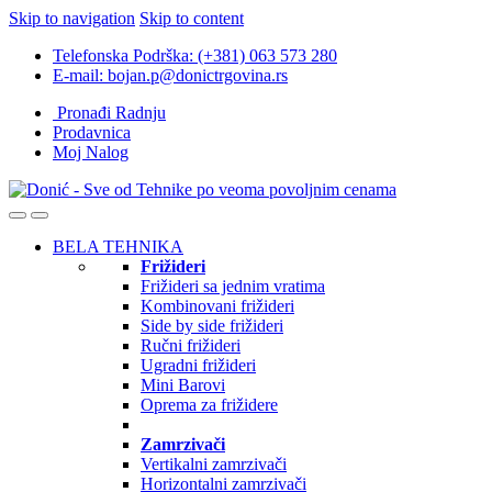
Skip to navigation
Skip to content
Telefonska Podrška: (+381) 063 573 280
E-mail: bojan.p@donictrgovina.rs
Pronađi Radnju
Prodavnica
Moj Nalog
BELA TEHNIKA
Frižideri
Frižideri sa jednim vratima
Kombinovani frižideri
Side by side frižideri
Ručni frižideri
Ugradni frižideri
Mini Barovi
Oprema za frižidere
Zamrzivači
Vertikalni zamrzivači
Horizontalni zamrzivači