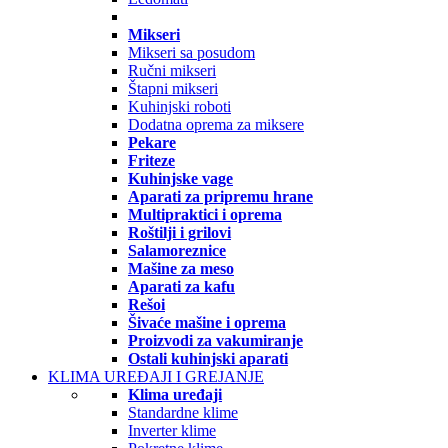
Mikseri
Mikseri sa posudom
Ručni mikseri
Štapni mikseri
Kuhinjski roboti
Dodatna oprema za miksere
Pekare
Friteze
Kuhinjske vage
Aparati za pripremu hrane
Multipraktici i oprema
Roštilji i grilovi
Salamoreznice
Mašine za meso
Aparati za kafu
Rešoi
Šivaće mašine i oprema
Proizvodi za vakumiranje
Ostali kuhinjski aparati
KLIMA UREĐAJI I GREJANJE
Klima uređaji
Standardne klime
Inverter klime