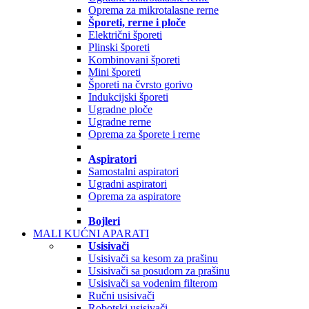
Oprema za mikrotalasne rerne
Šporeti, rerne i ploče
Električni šporeti
Plinski šporeti
Kombinovani šporeti
Mini šporeti
Šporeti na čvrsto gorivo
Indukcijski šporeti
Ugradne ploče
Ugradne rerne
Oprema za šporete i rerne
Aspiratori
Samostalni aspiratori
Ugradni aspiratori
Oprema za aspiratore
Bojleri
MALI KUĆNI APARATI
Usisivači
Usisivači sa kesom za prašinu
Usisivači sa posudom za prašinu
Usisivači sa vodenim filterom
Ručni usisivači
Robotski usisivači