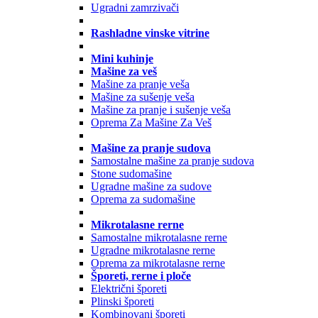
Ugradni zamrzivači
Rashladne vinske vitrine
Mini kuhinje
Mašine za veš
Mašine za pranje veša
Mašine za sušenje veša
Mašine za pranje i sušenje veša
Oprema Za Mašine Za Veš
Mašine za pranje sudova
Samostalne mašine za pranje sudova
Stone sudomašine
Ugradne mašine za sudove
Oprema za sudomašine
Mikrotalasne rerne
Samostalne mikrotalasne rerne
Ugradne mikrotalasne rerne
Oprema za mikrotalasne rerne
Šporeti, rerne i ploče
Električni šporeti
Plinski šporeti
Kombinovani šporeti