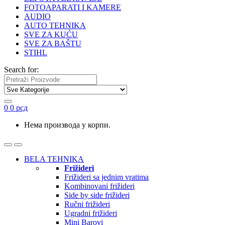
FOTOAPARATI I KAMERE
AUDIO
AUTO TEHNIKA
SVE ZA KUĆU
SVE ZA BAŠTU
STIHL
Search for:
0
0
рсд
Нема производа у корпи.
BELA TEHNIKA
Frižideri
Frižideri sa jednim vratima
Kombinovani frižideri
Side by side frižideri
Ručni frižideri
Ugradni frižideri
Mini Barovi