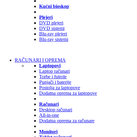
Kućni bioskop
Plejeri
DVD plejeri
DVD sistemi
Blu-ray plejeri
Blu-ray sistemi
RAČUNARI I OPREMA
Laptopovi
Laptop računari
Torbe i futrole
Punjači i baterije
Postolja za laptopove
Dodatna oprema za laptopove
Računari
Desktop računari
All-in-one
Dodatna oprema za računare
Monitori