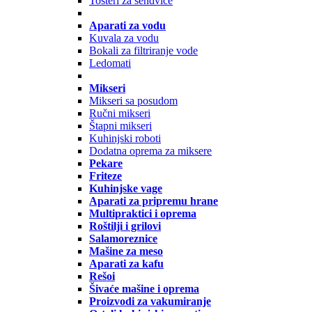
Tosteri za sendviče
Aparati za vodu
Kuvala za vodu
Bokali za filtriranje vode
Ledomati
Mikseri
Mikseri sa posudom
Ručni mikseri
Štapni mikseri
Kuhinjski roboti
Dodatna oprema za miksere
Pekare
Friteze
Kuhinjske vage
Aparati za pripremu hrane
Multipraktici i oprema
Roštilji i grilovi
Salamoreznice
Mašine za meso
Aparati za kafu
Rešoi
Šivaće mašine i oprema
Proizvodi za vakumiranje