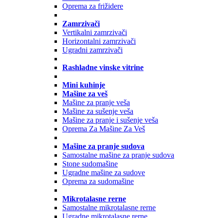
Oprema za frižidere
Zamrzivači
Vertikalni zamrzivači
Horizontalni zamrzivači
Ugradni zamrzivači
Rashladne vinske vitrine
Mini kuhinje
Mašine za veš
Mašine za pranje veša
Mašine za sušenje veša
Mašine za pranje i sušenje veša
Oprema Za Mašine Za Veš
Mašine za pranje sudova
Samostalne mašine za pranje sudova
Stone sudomašine
Ugradne mašine za sudove
Oprema za sudomašine
Mikrotalasne rerne
Samostalne mikrotalasne rerne
Ugradne mikrotalasne rerne