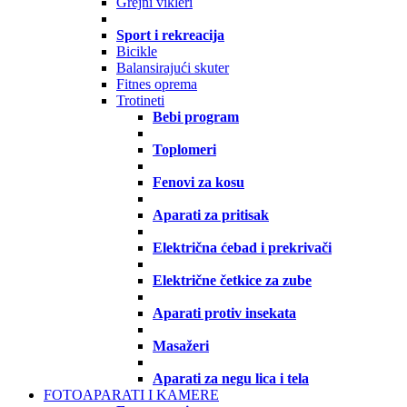
Grejni vikleri
Sport i rekreacija
Bicikle
Balansirajući skuter
Fitnes oprema
Trotineti
Bebi program
Toplomeri
Fenovi za kosu
Aparati za pritisak
Električna ćebad i prekrivači
Električne četkice za zube
Aparati protiv insekata
Masažeri
Aparati za negu lica i tela
FOTOAPARATI I KAMERE