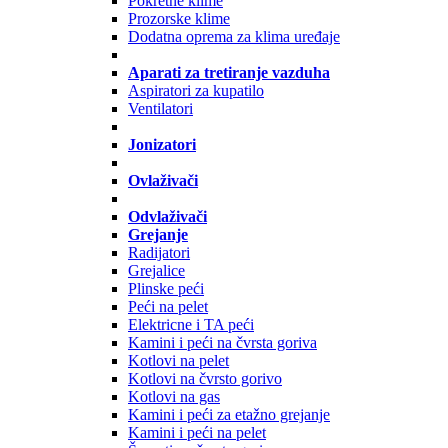
Pokretne klime
Prozorske klime
Dodatna oprema za klima uređaje
Aparati za tretiranje vazduha
Aspiratori za kupatilo
Ventilatori
Jonizatori
Ovlaživači
Odvlaživači
Grejanje
Radijatori
Grejalice
Plinske peći
Peći na pelet
Elektricne i TA peći
Kamini i peći na čvrsta goriva
Kotlovi na pelet
Kotlovi na čvrsto gorivo
Kotlovi na gas
Kamini i peći za etažno grejanje
Kamini i peći na pelet