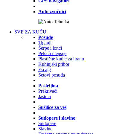
GPS navigatori
Auto zvučnici
SVE ZA KUĆU
Posuđe
Tiganji
Šerpe i lonci
Pekači i tepsije
Plastične kutije za hranu
Kuhinjski pribor
Escajg
Setovi posuđa
Posteljina
Prekrivači
Jastuci
Sušilice za veš
Sudopere i slavine
Sudopere
Slavine