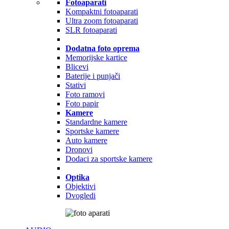
Fotoaparati
Kompaktni fotoaparati
Ultra zoom fotoaparati
SLR fotoaparati
Dodatna foto oprema
Memorijske kartice
Blicevi
Baterije i punjači
Stativi
Foto ramovi
Foto papir
Kamere
Standardne kamere
Sportske kamere
Auto kamere
Dronovi
Dodaci za sportske kamere
Optika
Objektivi
Dvogledi