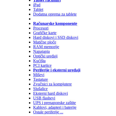
Tablet računari
iPad
Tablet
Dodatna oprema za tablete
Računarske komponente
Procesori
Grafičke karte
Hard diskovi i SSD diskovi
Matične ploče
RAM memorije
Napajanja
Optički uređaji
Kućišta
PCI kartice
Periferije i eksterni uređaji
Miševi
Tastature
Zvučnici za kompjutere
Slušalice
Eksterni hard diskovi
USB flashevi
UPS i prenaponske zaštite
Kablovi, adapteri i baterije
Ostale periferije ...