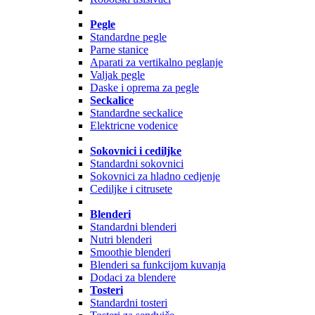
Pegle
Standardne pegle
Parne stanice
Aparati za vertikalno peglanje
Valjak pegle
Daske i oprema za pegle
Seckalice
Standardne seckalice
Elektricne vodenice
Sokovnici i cediljke
Standardni sokovnici
Sokovnici za hladno cedjenje
Cediljke i citrusete
Blenderi
Standardni blenderi
Nutri blenderi
Smoothie blenderi
Blenderi sa funkcijom kuvanja
Dodaci za blendere
Tosteri
Standardni tosteri