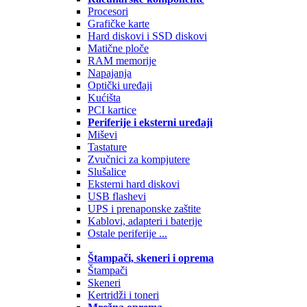
Procesori
Grafičke karte
Hard diskovi i SSD diskovi
Matične ploče
RAM memorije
Napajanja
Optički uređaji
Kućišta
PCI kartice
Periferije i eksterni uređaji
Miševi
Tastature
Zvučnici za kompjutere
Slušalice
Eksterni hard diskovi
USB flashevi
UPS i prenaponske zaštite
Kablovi, adapteri i baterije
Ostale periferije ...
Štampači, skeneri i oprema
Štampači
Skeneri
Kertridži i toneri