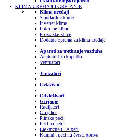
Ostali kuhinjski aparati
KLIMA UREĐAJI I GREJANJE
Klima uređaji
Standardne klime
Inverter klime
Pokretne klime
Prozorske klime
Dodatna oprema za klima uređaje
Aparati za tretiranje vazduha
Aspiratori za kupatilo
Ventilatori
Jonizatori
Ovlaživači
Odvlaživači
Grejanje
Radijatori
Grejalice
Plinske peći
Peći na pelet
Elektricne i TA peći
Kamini i peći na čvrsta goriva