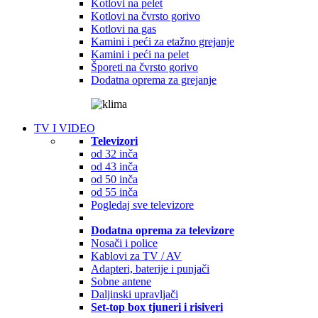
Kotlovi na pelet
Kotlovi na čvrsto gorivo
Kotlovi na gas
Kamini i peći za etažno grejanje
Kamini i peći na pelet
Šporeti na čvrsto gorivo
Dodatna oprema za grejanje
TV I VIDEO
Televizori
od 32 inča
od 43 inča
od 50 inča
od 55 inča
Pogledaj sve televizore
Dodatna oprema za televizore
Nosači i police
Kablovi za TV / AV
Adapteri, baterije i punjači
Sobne antene
Daljinski upravljači
Set-top box tjuneri i risiveri