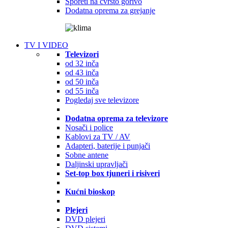
Šporeti na čvrsto gorivo
Dodatna oprema za grejanje
TV I VIDEO
Televizori
od 32 inča
od 43 inča
od 50 inča
od 55 inča
Pogledaj sve televizore
Dodatna oprema za televizore
Nosači i police
Kablovi za TV / AV
Adapteri, baterije i punjači
Sobne antene
Daljinski upravljači
Set-top box tjuneri i risiveri
Kućni bioskop
Plejeri
DVD plejeri