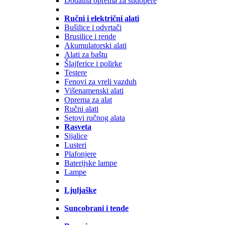
Dodatna oprema za sudopere
Ručni i električni alati
Bušilice i odvrtači
Brusilice i rende
Akumulatorski alati
Alati za baštu
Šlajferice i polirke
Testere
Fenovi za vreli vazduh
Višenamenski alati
Oprema za alat
Ručni alati
Setovi ručnog alata
Rasveta
Sijalice
Lusteri
Plafonjere
Baterijske lampe
Lampe
Ljuljaške
Suncobrani i tende