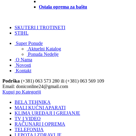
Ostala oprema za baštu
SKUTERI I TROTINETI
STIHL
Super Ponude
Aktuelni Katalog
Ponuda Nedelje
O Nama
Novosti
Kontakt
Podrška
(+381) 063 573 280 ili (+381) 063 569 109
Email: doniconline24@gmail.com
Kupuj po Kategoriji
BELA TEHNIKA
MALI KUĆNI APARATI
KLIMA UREĐAJI I GREJANJE
TV I VIDEO
RAČUNARI I OPREMA
TELEFONIJA
LEPOTA I ZDRAVLJE