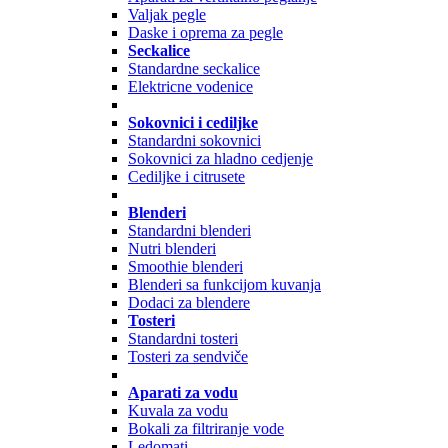
Valjak pegle
Daske i oprema za pegle
Seckalice
Standardne seckalice
Elektricne vodenice
Sokovnici i cediljke
Standardni sokovnici
Sokovnici za hladno cedjenje
Cediljke i citrusete
Blenderi
Standardni blenderi
Nutri blenderi
Smoothie blenderi
Blenderi sa funkcijom kuvanja
Dodaci za blendere
Tosteri
Standardni tosteri
Tosteri za sendviče
Aparati za vodu
Kuvala za vodu
Bokali za filtriranje vode
Ledomati