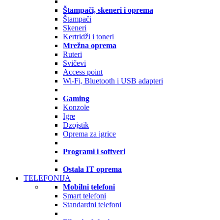
Štampači, skeneri i oprema
Štampači
Skeneri
Kertridži i toneri
Mrežna oprema
Ruteri
Svičevi
Access point
Wi-Fi, Bluetooth i USB adapteri
Gaming
Konzole
Igre
Dzojstik
Oprema za igrice
Programi i softveri
Ostala IT oprema
TELEFONIJA
Mobilni telefoni
Smart telefoni
Standardni telefoni