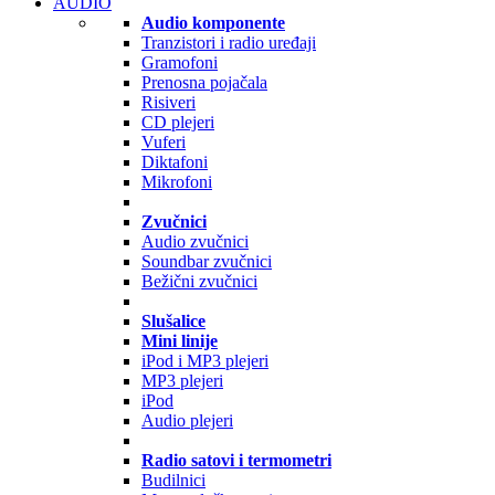
AUDIO
Audio komponente
Tranzistori i radio uređaji
Gramofoni
Prenosna pojačala
Risiveri
CD plejeri
Vuferi
Diktafoni
Mikrofoni
Zvučnici
Audio zvučnici
Soundbar zvučnici
Bežični zvučnici
Slušalice
Mini linije
iPod i MP3 plejeri
MP3 plejeri
iPod
Audio plejeri
Radio satovi i termometri
Budilnici