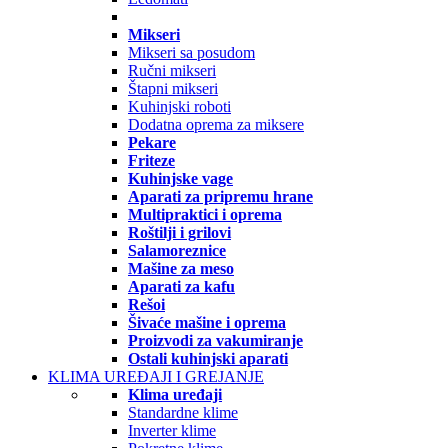
Mikseri
Mikseri sa posudom
Ručni mikseri
Štapni mikseri
Kuhinjski roboti
Dodatna oprema za miksere
Pekare
Friteze
Kuhinjske vage
Aparati za pripremu hrane
Multipraktici i oprema
Roštilji i grilovi
Salamoreznice
Mašine za meso
Aparati za kafu
Rešoi
Šivaće mašine i oprema
Proizvodi za vakumiranje
Ostali kuhinjski aparati
KLIMA UREĐAJI I GREJANJE
Klima uređaji
Standardne klime
Inverter klime