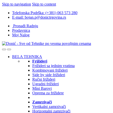
Skip to navigation
Skip to content
Telefonska Podrška: (+381) 063 573 280
E-mail: bojan.p@donictrgovina.rs
Pronađi Radnju
Prodavnica
Moj Nalog
BELA TEHNIKA
Frižideri
Frižideri sa jednim vratima
Kombinovani frižideri
Side by side frižideri
Ručni frižideri
Ugradni frižideri
Mini Barovi
Oprema za frižidere
Zamrzivači
Vertikalni zamrzivači
Horizontalni zamrzivači