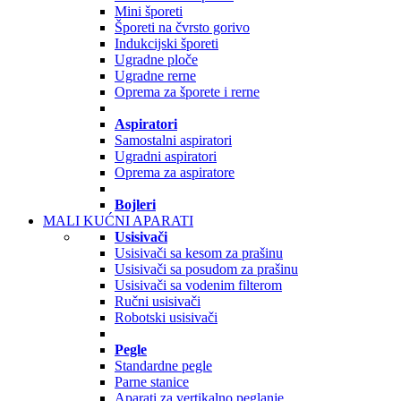
Mini šporeti
Šporeti na čvrsto gorivo
Indukcijski šporeti
Ugradne ploče
Ugradne rerne
Oprema za šporete i rerne
Aspiratori
Samostalni aspiratori
Ugradni aspiratori
Oprema za aspiratore
Bojleri
MALI KUĆNI APARATI
Usisivači
Usisivači sa kesom za prašinu
Usisivači sa posudom za prašinu
Usisivači sa vodenim filterom
Ručni usisivači
Robotski usisivači
Pegle
Standardne pegle
Parne stanice
Aparati za vertikalno peglanje