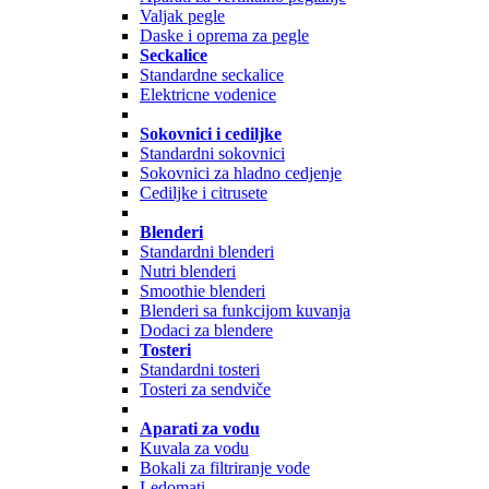
Valjak pegle
Daske i oprema za pegle
Seckalice
Standardne seckalice
Elektricne vodenice
Sokovnici i cediljke
Standardni sokovnici
Sokovnici za hladno cedjenje
Cediljke i citrusete
Blenderi
Standardni blenderi
Nutri blenderi
Smoothie blenderi
Blenderi sa funkcijom kuvanja
Dodaci za blendere
Tosteri
Standardni tosteri
Tosteri za sendviče
Aparati za vodu
Kuvala za vodu
Bokali za filtriranje vode
Ledomati