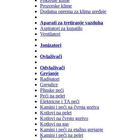
Pokretne klime
Prozorske klime
Dodatna oprema za klima uređaje
Aparati za tretiranje vazduha
Aspiratori za kupatilo
Ventilatori
Jonizatori
Ovlaživači
Odvlaživači
Grejanje
Radijatori
Grejalice
Plinske peći
Peći na pelet
Elektricne i TA peći
Kamini i peći na čvrsta goriva
Kotlovi na pelet
Kotlovi na čvrsto gorivo
Kotlovi na gas
Kamini i peći za etažno grejanje
Kamini i peći na pelet