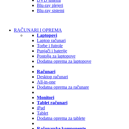
DVD sistemi
Blu-ray plejeri
Blu-ray sistemi
RAČUNARI I OPREMA
Laptopovi
Laptop računari
Torbe i futrole
Punjači i baterije
Postolja za laptopove
Dodatna oprema za laptopove
Računari
Desktop računari
All-in-one
Dodatna oprema za računare
Monitori
Tablet računari
iPad
Tablet
Dodatna oprema za tablete
Računarske komponente