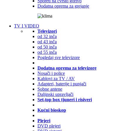
Šporeti na čvrsto gorivo
Dodatna oprema za grejanje
TV I VIDEO
Televizori
od 32 inča
od 43 inča
od 50 inča
od 55 inča
Pogledaj sve televizore
Dodatna oprema za televizore
Nosači i police
Kablovi za TV / AV
Adapteri, baterije i punjači
Sobne antene
Daljinski upravljači
Set-top box tjuneri i risiveri
Kućni bioskop
Plejeri
DVD plejeri