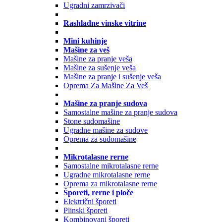
Ugradni zamrzivači
Rashladne vinske vitrine
Mini kuhinje
Mašine za veš
Mašine za pranje veša
Mašine za sušenje veša
Mašine za pranje i sušenje veša
Oprema Za Mašine Za Veš
Mašine za pranje sudova
Samostalne mašine za pranje sudova
Stone sudomašine
Ugradne mašine za sudove
Oprema za sudomašine
Mikrotalasne rerne
Samostalne mikrotalasne rerne
Ugradne mikrotalasne rerne
Oprema za mikrotalasne rerne
Šporeti, rerne i ploče
Električni šporeti
Plinski šporeti
Kombinovani šporeti