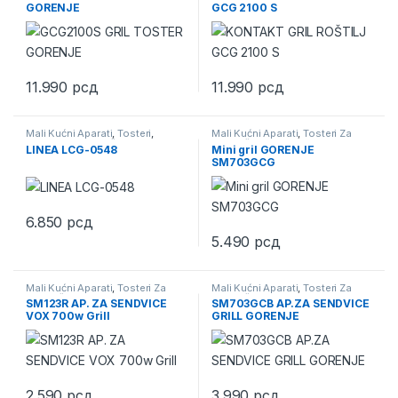
GORENJE
GCG 2100 S
11.990
рсд
11.990
рсд
Mali Kućni Aparati
,
Tosteri
,
Mali Kućni Aparati
,
Tosteri Za
Tosteri Za Sendviče
Sendviče
LINEA LCG-0548
Mini gril GORENJE
SM703GCG
6.850
рсд
5.490
рсд
Mali Kućni Aparati
,
Tosteri Za
Mali Kućni Aparati
,
Tosteri Za
Sendviče
Sendviče
SM123R AP. ZA SENDVICE
SM703GCB AP.ZA SENDVICE
VOX 700w Grill
GRILL GORENJE
2.590
рсд
3.990
рсд