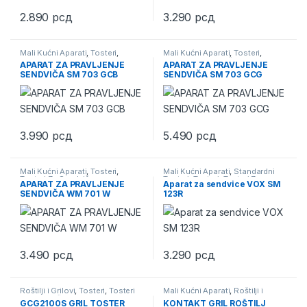
2.890
рсд
3.290
рсд
Mali Kućni Aparati
,
Tosteri
,
Mali Kućni Aparati
,
Tosteri
,
Tosteri Za Sendviče
Tosteri Za Sendviče
APARAT ZA PRAVLJENJE
APARAT ZA PRAVLJENJE
SENDVIČA SM 703 GCB
SENDVIČA SM 703 GCG
3.990
рсд
5.490
рсд
Mali Kućni Aparati
,
Tosteri
,
Mali Kućni Aparati
,
Standardni
Tosteri Za Sendviče
Tosteri
,
Tosteri
,
Tosteri Za
APARAT ZA PRAVLJENJE
Aparat za sendvice VOX SM
Sendviče
SENDVIČA WM 701 W
123R
3.490
рсд
3.290
рсд
Roštilji i Grilovi
,
Tosteri
,
Tosteri
Mali Kućni Aparati
,
Roštilji i
Za Sendviče
Grilovi
,
Tosteri
,
Tosteri Za
GCG2100S GRIL TOSTER
KONTAKT GRIL ROŠTILJ
Sendviče