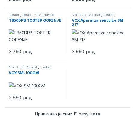
Tosteri
,
Tosteri Za Sendviče
Mali Kućni Aparati
,
Tosteri
,
Tosteri Za Sendviče
T850DPB TOSTER GORENJE
VOX Aparat za sendviče SM
217
3.790
рсд
3.990
рсд
Mali Kućni Aparati
,
Tosteri
,
Tosteri Za Sendviče
VOX SM-100GM
2.990
рсд
Приказано је свих 19 резултата