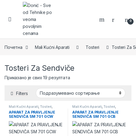
Skip to navigation
Skip to content
0
Почетна
Mali Kućni Aparati
Tosteri
Tosteri Za 
Tosteri Za Sendviče
Приказано је свих 19 резултата
Filters
Mali Kućni Aparati
,
Tosteri
,
Mali Kućni Aparati
,
Tosteri
,
Tosteri Za Sendviče
Tosteri Za Sendviče
APARAT ZA PRAVLJENJE
APARAT ZA PRAVLJENJE
SENDVIČA SM 701 GCW
SENDVIČA SM 701 GCB