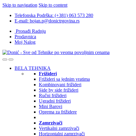
Skip to navigation
Skip to content
Telefonska Podrška: (+381) 063 573 280
E-mail: bojan.p@donictrgovina.rs
Pronađi Radnju
Prodavnica
Moj Nalog
BELA TEHNIKA
Frižideri
Frižideri sa jednim vratima
Kombinovani frižideri
Side by side frižideri
Ručni frižideri
Ugradni frižideri
Mini Barovi
Oprema za frižidere
Zamrzivači
Vertikalni zamrzivači
Horizontalni zamrzivači