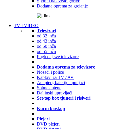
Šporeti na čvrsto gorivo
Dodatna oprema za grejanje
TV I VIDEO
Televizori
od 32 inča
od 43 inča
od 50 inča
od 55 inča
Pogledaj sve televizore
Dodatna oprema za televizore
Nosači i police
Kablovi za TV / AV
Adapteri, baterije i punjači
Sobne antene
Daljinski upravljači
Set-top box tjuneri i risiveri
Kućni bioskop
Plejeri
DVD plejeri