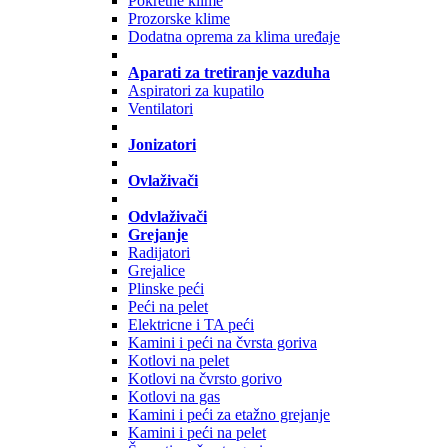
Pokretne klime
Prozorske klime
Dodatna oprema za klima uređaje
Aparati za tretiranje vazduha
Aspiratori za kupatilo
Ventilatori
Jonizatori
Ovlaživači
Odvlaživači
Grejanje
Radijatori
Grejalice
Plinske peći
Peći na pelet
Elektricne i TA peći
Kamini i peći na čvrsta goriva
Kotlovi na pelet
Kotlovi na čvrsto gorivo
Kotlovi na gas
Kamini i peći za etažno grejanje
Kamini i peći na pelet