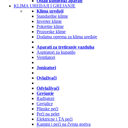
Ostali kuhinjski aparati
KLIMA UREĐAJI I GREJANJE
Klima uređaji
Standardne klime
Inverter klime
Pokretne klime
Prozorske klime
Dodatna oprema za klima uređaje
Aparati za tretiranje vazduha
Aspiratori za kupatilo
Ventilatori
Jonizatori
Ovlaživači
Odvlaživači
Grejanje
Radijatori
Grejalice
Plinske peći
Peći na pelet
Elektricne i TA peći
Kamini i peći na čvrsta goriva