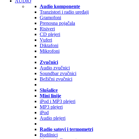
AUDIO
Audio komponente
Tranzistori i radio uređaji
Gramofoni
Prenosna pojačala
Risiveri
CD plejeri
Vuferi
Diktafoni
Mikrofoni
Zvučnici
Audio zvučnici
Soundbar zvučnici
Bežični zvučnici
Slušalice
Mini linije
iPod i MP3 plejeri
MP3 plejeri
iPod
Audio plejeri
Radio satovi i termometri
Budilnici