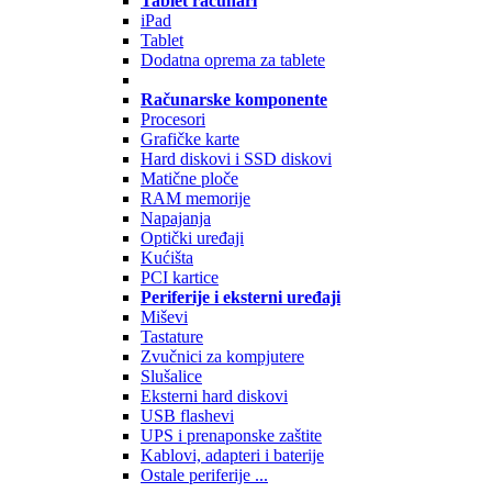
Tablet računari
iPad
Tablet
Dodatna oprema za tablete
Računarske komponente
Procesori
Grafičke karte
Hard diskovi i SSD diskovi
Matične ploče
RAM memorije
Napajanja
Optički uređaji
Kućišta
PCI kartice
Periferije i eksterni uređaji
Miševi
Tastature
Zvučnici za kompjutere
Slušalice
Eksterni hard diskovi
USB flashevi
UPS i prenaponske zaštite
Kablovi, adapteri i baterije
Ostale periferije ...