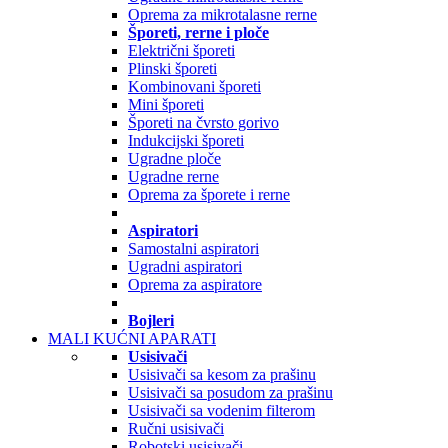
Oprema za mikrotalasne rerne
Šporeti, rerne i ploče
Električni šporeti
Plinski šporeti
Kombinovani šporeti
Mini šporeti
Šporeti na čvrsto gorivo
Indukcijski šporeti
Ugradne ploče
Ugradne rerne
Oprema za šporete i rerne
Aspiratori
Samostalni aspiratori
Ugradni aspiratori
Oprema za aspiratore
Bojleri
MALI KUĆNI APARATI
Usisivači
Usisivači sa kesom za prašinu
Usisivači sa posudom za prašinu
Usisivači sa vodenim filterom
Ručni usisivači
Robotski usisivači