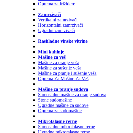
Oprema za frižidere
Zamrzivači
Vertikalni zamrzivači
Horizontalni zamrzivači
Ugradni zamrzivači
Rashladne vinske vitrine
Mini kuhinje
Mašine za veš
Mašine za pranje veša
Mašine za sušenje veša
Mašine za pranje i sušenje veša
Oprema Za Mašine Za Veš
Mašine za pranje sudova
Samostalne mašine za pranje sudova
Stone sudomašine
Ugradne mašine za sudove
Oprema za sudomašine
Mikrotalasne rerne
Samostalne mikrotalasne rerne
Ugradne mikrotalasne rerne