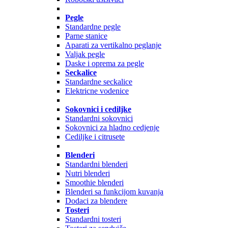
Pegle
Standardne pegle
Parne stanice
Aparati za vertikalno peglanje
Valjak pegle
Daske i oprema za pegle
Seckalice
Standardne seckalice
Elektricne vodenice
Sokovnici i cediljke
Standardni sokovnici
Sokovnici za hladno cedjenje
Cediljke i citrusete
Blenderi
Standardni blenderi
Nutri blenderi
Smoothie blenderi
Blenderi sa funkcijom kuvanja
Dodaci za blendere
Tosteri
Standardni tosteri