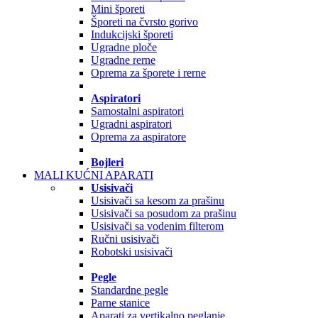
Mini šporeti
Šporeti na čvrsto gorivo
Indukcijski šporeti
Ugradne ploče
Ugradne rerne
Oprema za šporete i rerne
Aspiratori
Samostalni aspiratori
Ugradni aspiratori
Oprema za aspiratore
Bojleri
MALI KUĆNI APARATI
Usisivači
Usisivači sa kesom za prašinu
Usisivači sa posudom za prašinu
Usisivači sa vodenim filterom
Ručni usisivači
Robotski usisivači
Pegle
Standardne pegle
Parne stanice
Aparati za vertikalno peglanje