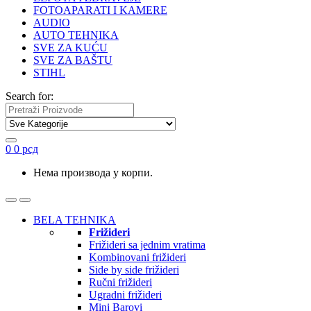
FOTOAPARATI I KAMERE
AUDIO
AUTO TEHNIKA
SVE ZA KUĆU
SVE ZA BAŠTU
STIHL
Search for:
0
0
рсд
Нема производа у корпи.
BELA TEHNIKA
Frižideri
Frižideri sa jednim vratima
Kombinovani frižideri
Side by side frižideri
Ručni frižideri
Ugradni frižideri
Mini Barovi