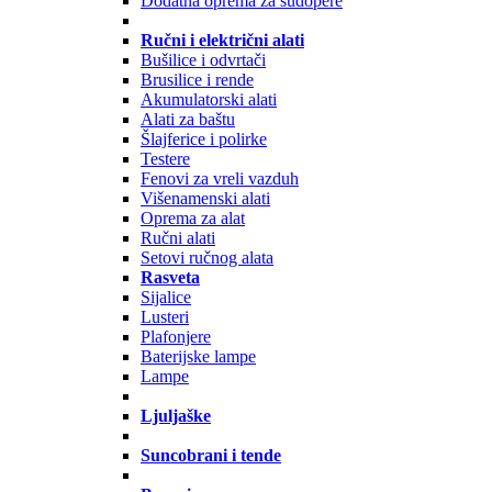
Dodatna oprema za sudopere
Ručni i električni alati
Bušilice i odvrtači
Brusilice i rende
Akumulatorski alati
Alati za baštu
Šlajferice i polirke
Testere
Fenovi za vreli vazduh
Višenamenski alati
Oprema za alat
Ručni alati
Setovi ručnog alata
Rasveta
Sijalice
Lusteri
Plafonjere
Baterijske lampe
Lampe
Ljuljaške
Suncobrani i tende