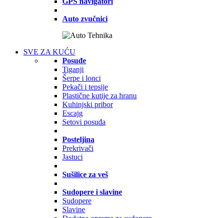
GPS navigatori
Auto zvučnici
SVE ZA KUĆU
Posuđe
Tiganji
Šerpe i lonci
Pekači i tepsije
Plastične kutije za hranu
Kuhinjski pribor
Escajg
Setovi posuđa
Posteljina
Prekrivači
Jastuci
Sušilice za veš
Sudopere i slavine
Sudopere
Slavine