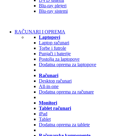
DVD sistemi
Blu-ray plejeri
Blu-ray sistemi
RAČUNARI I OPREMA
Laptopovi
Laptop računari
Torbe i futrole
Punjači i baterije
Postolja za laptopove
Dodatna oprema za laptopove
Računari
Desktop računari
All-in-one
Dodatna oprema za računare
Monitori
Tablet računari
iPad
Tablet
Dodatna oprema za tablete
Računarske komponente