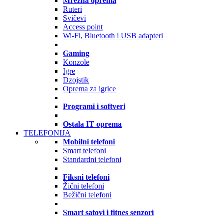
Mrežna oprema
Ruteri
Svičevi
Access point
Wi-Fi, Bluetooth i USB adapteri
Gaming
Konzole
Igre
Dzojstik
Oprema za igrice
Programi i softveri
Ostala IT oprema
TELEFONIJA
Mobilni telefoni
Smart telefoni
Standardni telefoni
Fiksni telefoni
Žični telefoni
Bežični telefoni
Smart satovi i fitnes senzori