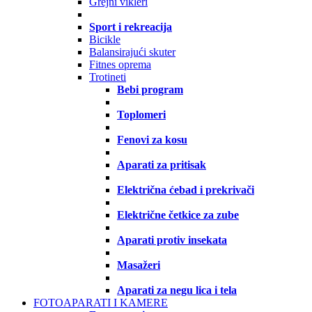
Grejni vikleri
Sport i rekreacija
Bicikle
Balansirajući skuter
Fitnes oprema
Trotineti
Bebi program
Toplomeri
Fenovi za kosu
Aparati za pritisak
Električna ćebad i prekrivači
Električne četkice za zube
Aparati protiv insekata
Masažeri
Aparati za negu lica i tela
FOTOAPARATI I KAMERE