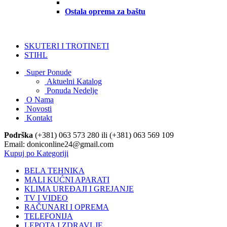
Ostala oprema za baštu
SKUTERI I TROTINETI
STIHL
Super Ponude
Aktuelni Katalog
Ponuda Nedelje
O Nama
Novosti
Kontakt
Podrška
(+381) 063 573 280 ili (+381) 063 569 109
Email: doniconline24@gmail.com
Kupuj po Kategoriji
BELA TEHNIKA
MALI KUĆNI APARATI
KLIMA UREĐAJI I GREJANJE
TV I VIDEO
RAČUNARI I OPREMA
TELEFONIJA
LEPOTA I ZDRAVLJE