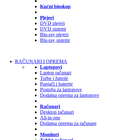
Kućni bioskop
Plejeri
DVD plejeri
DVD sistemi
Blu-ray plejeri
Blu-ray sistemi
RAČUNARI I OPREMA
Laptopovi
Laptop računari
Torbe i futrole
Punjači i baterije
Postolja za laptopove
Dodatna oprema za laptopove
Računari
Desktop računari
All-in-one
Dodatna oprema za računare
Monitori