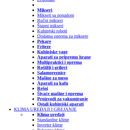
Mikseri
Mikseri sa posudom
Ručni mikseri
Štapni mikseri
Kuhinjski roboti
Dodatna oprema za miksere
Pekare
Friteze
Kuhinjske vage
Aparati za pripremu hrane
Multipraktici i oprema
Roštilji i grilovi
Salamoreznice
Mašine za meso
Aparati za kafu
Rešoi
Šivaće mašine i oprema
Proizvodi za vakumiranje
Ostali kuhinjski aparati
KLIMA UREĐAJI I GREJANJE
Klima uređaji
Standardne klime
Inverter klime