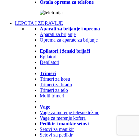
Ostala oprema za telefone
LEPOTA I ZDRAVLJE
Aparati za brijanje i oprema
Aparati za brijanje
Oprema za aparate za brijanje
Epilatori i ženski brijači
Epilatori
Depilatori
Trimeri
Trimeri za kosu
Trimeri za bradu
Trimeri za telo
Multi trimeri
Vage
Vage za merenje telesne težine
Vage za merenje kofera
Pedikir i manikir setovi
Setovi za manikir
Setovi za pedikir