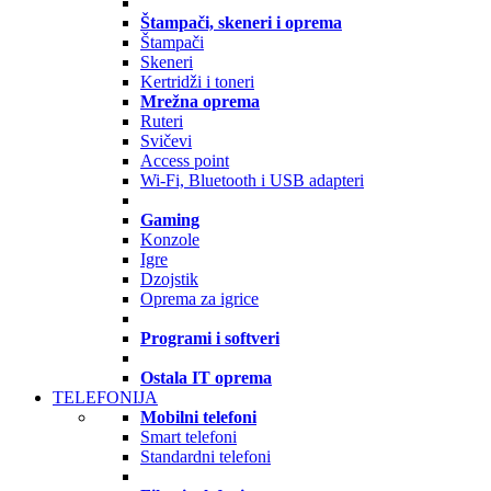
Štampači, skeneri i oprema
Štampači
Skeneri
Kertridži i toneri
Mrežna oprema
Ruteri
Svičevi
Access point
Wi-Fi, Bluetooth i USB adapteri
Gaming
Konzole
Igre
Dzojstik
Oprema za igrice
Programi i softveri
Ostala IT oprema
TELEFONIJA
Mobilni telefoni
Smart telefoni
Standardni telefoni