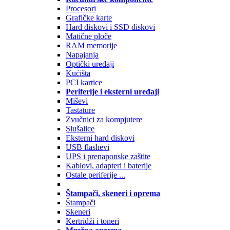
Procesori
Grafičke karte
Hard diskovi i SSD diskovi
Matične ploče
RAM memorije
Napajanja
Optički uređaji
Kućišta
PCI kartice
Periferije i eksterni uređaji
Miševi
Tastature
Zvučnici za kompjutere
Slušalice
Eksterni hard diskovi
USB flashevi
UPS i prenaponske zaštite
Kablovi, adapteri i baterije
Ostale periferije ...
Štampači, skeneri i oprema
Štampači
Skeneri
Kertridži i toneri