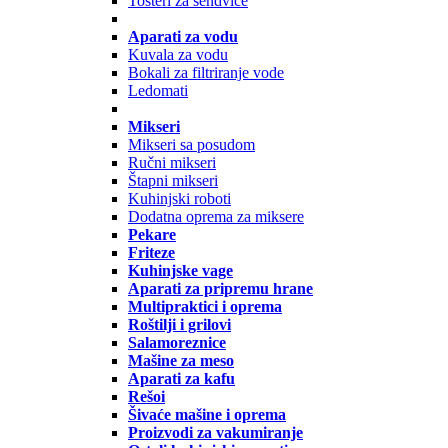
Tosteri za sendviče
Aparati za vodu
Kuvala za vodu
Bokali za filtriranje vode
Ledomati
Mikseri
Mikseri sa posudom
Ručni mikseri
Štapni mikseri
Kuhinjski roboti
Dodatna oprema za miksere
Pekare
Friteze
Kuhinjske vage
Aparati za pripremu hrane
Multipraktici i oprema
Roštilji i grilovi
Salamoreznice
Mašine za meso
Aparati za kafu
Rešoi
Šivaće mašine i oprema
Proizvodi za vakumiranje