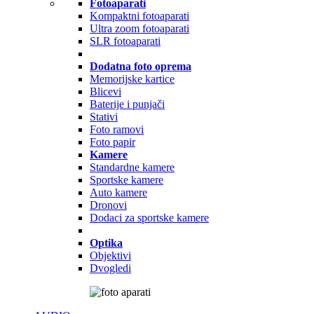
Fotoaparati
Kompaktni fotoaparati
Ultra zoom fotoaparati
SLR fotoaparati
Dodatna foto oprema
Memorijske kartice
Blicevi
Baterije i punjači
Stativi
Foto ramovi
Foto papir
Kamere
Standardne kamere
Sportske kamere
Auto kamere
Dronovi
Dodaci za sportske kamere
Optika
Objektivi
Dvogledi