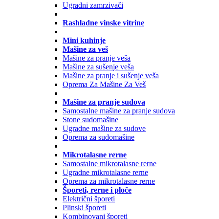
Ugradni zamrzivači
Rashladne vinske vitrine
Mini kuhinje
Mašine za veš
Mašine za pranje veša
Mašine za sušenje veša
Mašine za pranje i sušenje veša
Oprema Za Mašine Za Veš
Mašine za pranje sudova
Samostalne mašine za pranje sudova
Stone sudomašine
Ugradne mašine za sudove
Oprema za sudomašine
Mikrotalasne rerne
Samostalne mikrotalasne rerne
Ugradne mikrotalasne rerne
Oprema za mikrotalasne rerne
Šporeti, rerne i ploče
Električni šporeti
Plinski šporeti
Kombinovani šporeti