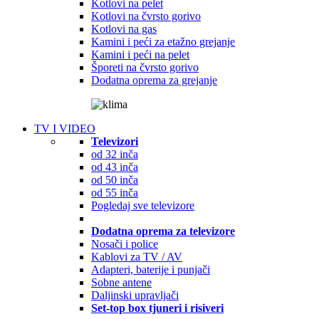
Kotlovi na pelet
Kotlovi na čvrsto gorivo
Kotlovi na gas
Kamini i peći za etažno grejanje
Kamini i peći na pelet
Šporeti na čvrsto gorivo
Dodatna oprema za grejanje
TV I VIDEO
Televizori
od 32 inča
od 43 inča
od 50 inča
od 55 inča
Pogledaj sve televizore
Dodatna oprema za televizore
Nosači i police
Kablovi za TV / AV
Adapteri, baterije i punjači
Sobne antene
Daljinski upravljači
Set-top box tjuneri i risiveri