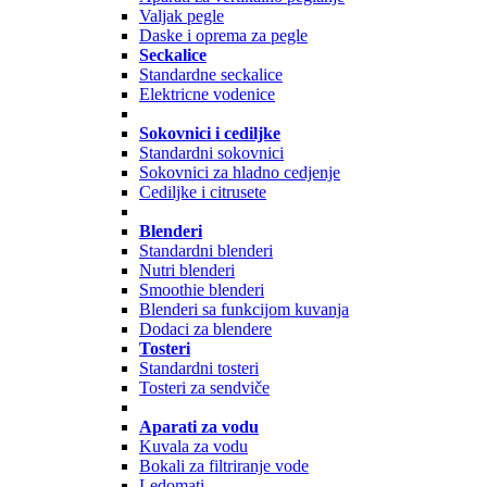
Valjak pegle
Daske i oprema za pegle
Seckalice
Standardne seckalice
Elektricne vodenice
Sokovnici i cediljke
Standardni sokovnici
Sokovnici za hladno cedjenje
Cediljke i citrusete
Blenderi
Standardni blenderi
Nutri blenderi
Smoothie blenderi
Blenderi sa funkcijom kuvanja
Dodaci za blendere
Tosteri
Standardni tosteri
Tosteri za sendviče
Aparati za vodu
Kuvala za vodu
Bokali za filtriranje vode
Ledomati