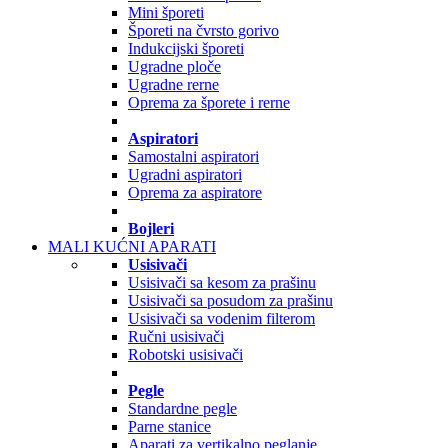
Mini šporeti
Šporeti na čvrsto gorivo
Indukcijski šporeti
Ugradne ploče
Ugradne rerne
Oprema za šporete i rerne
Aspiratori
Samostalni aspiratori
Ugradni aspiratori
Oprema za aspiratore
Bojleri
MALI KUĆNI APARATI
Usisivači
Usisivači sa kesom za prašinu
Usisivači sa posudom za prašinu
Usisivači sa vodenim filterom
Ručni usisivači
Robotski usisivači
Pegle
Standardne pegle
Parne stanice
Aparati za vertikalno peglanje