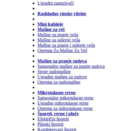
Ugradni zamrzivači
Rashladne vinske vitrine
Mini kuhinje
Mašine za veš
Mašine za pranje veša
Mašine za sušenje veša
Mašine za pranje i sušenje veša
Oprema Za Mašine Za Veš
Mašine za pranje sudova
Samostalne mašine za pranje sudova
Stone sudomašine
Ugradne mašine za sudove
Oprema za sudomašine
Mikrotalasne rerne
Samostalne mikrotalasne rerne
Ugradne mikrotalasne rerne
Oprema za mikrotalasne rerne
Šporeti, rerne i ploče
Električni šporeti
Plinski šporeti
Kombinovani šporeti