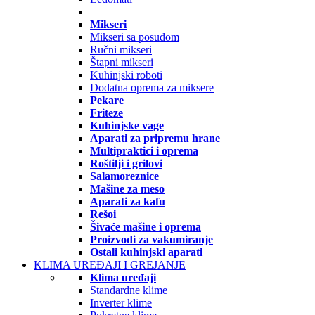
Mikseri
Mikseri sa posudom
Ručni mikseri
Štapni mikseri
Kuhinjski roboti
Dodatna oprema za miksere
Pekare
Friteze
Kuhinjske vage
Aparati za pripremu hrane
Multipraktici i oprema
Roštilji i grilovi
Salamoreznice
Mašine za meso
Aparati za kafu
Rešoi
Šivaće mašine i oprema
Proizvodi za vakumiranje
Ostali kuhinjski aparati
KLIMA UREĐAJI I GREJANJE
Klima uređaji
Standardne klime
Inverter klime