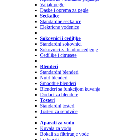
Valjak pegle
Daske i oprema za pegle
Seckalice
Standardne seckalice
Elektricne vodenice
Sokovnici i cediljke
Standardni sokovnici
Sokovnici za hladno cedjenje
Cediljke i citrusete
Blenderi
Standardni blenderi
Nutri blenderi
Smoothie blenderi
Blenderi sa funkcijom kuvanja
Dodaci za blendere
Tosteri
Standardni tosteri
Tosteri za sendviče
Aparati za vodu
Kuvala za vodu
Bokali za filtriranje vode
Ledomati