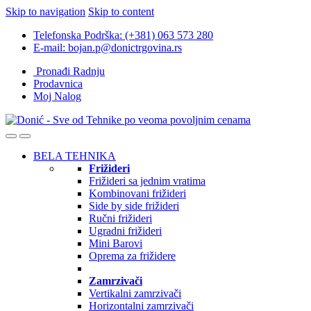
Skip to navigation
Skip to content
Telefonska Podrška: (+381) 063 573 280
E-mail: bojan.p@donictrgovina.rs
Pronađi Radnju
Prodavnica
Moj Nalog
BELA TEHNIKA
Frižideri
Frižideri sa jednim vratima
Kombinovani frižideri
Side by side frižideri
Ručni frižideri
Ugradni frižideri
Mini Barovi
Oprema za frižidere
Zamrzivači
Vertikalni zamrzivači
Horizontalni zamrzivači