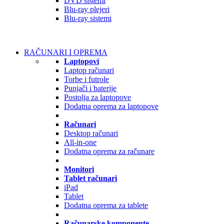
DVD sistemi
Blu-ray plejeri
Blu-ray sistemi
RAČUNARI I OPREMA
Laptopovi
Laptop računari
Torbe i futrole
Punjači i baterije
Postolja za laptopove
Dodatna oprema za laptopove
Računari
Desktop računari
All-in-one
Dodatna oprema za računare
Monitori
Tablet računari
iPad
Tablet
Dodatna oprema za tablete
Računarske komponente