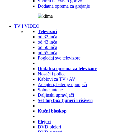
Šporeti na čvrsto gorivo
Dodatna oprema za grejanje
TV I VIDEO
Televizori
od 32 inča
od 43 inča
od 50 inča
od 55 inča
Pogledaj sve televizore
Dodatna oprema za televizore
Nosači i police
Kablovi za TV / AV
Adapteri, baterije i punjači
Sobne antene
Daljinski upravljači
Set-top box tjuneri i risiveri
Kućni bioskop
Plejeri
DVD plejeri