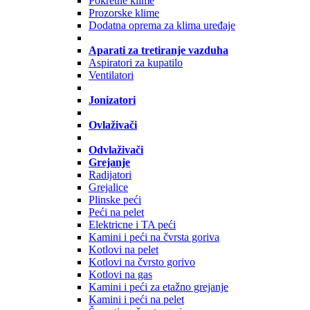
Pokretne klime
Prozorske klime
Dodatna oprema za klima uređaje
Aparati za tretiranje vazduha
Aspiratori za kupatilo
Ventilatori
Jonizatori
Ovlaživači
Odvlaživači
Grejanje
Radijatori
Grejalice
Plinske peći
Peći na pelet
Elektricne i TA peći
Kamini i peći na čvrsta goriva
Kotlovi na pelet
Kotlovi na čvrsto gorivo
Kotlovi na gas
Kamini i peći za etažno grejanje
Kamini i peći na pelet