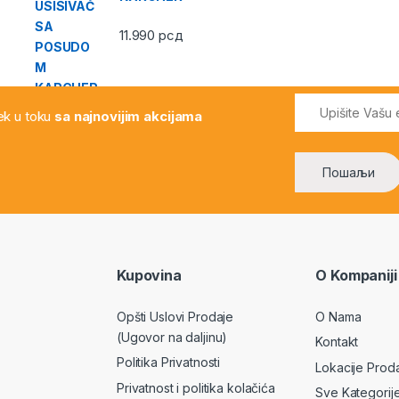
11.990
рсд
vek u toku
sa najnovijim akcijama
Kupovina
O Kompaniji
Opšti Uslovi Prodaje
O Nama
(Ugovor na daljinu)
Kontakt
Politika Privatnosti
Lokacije Prod
Privatnost i politika kolačića
Sve Kategorij