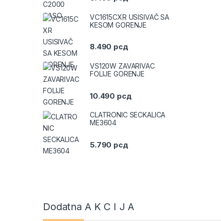
VC1615CXR USISIVAČ SA
KESOM GORENJE
8.490
рсд
VS120W ZAVARIVAC
FOLIJE GORENJE
10.490
рсд
CLATRONIC SECKALICA
ME3604
5.790
рсд
Dodatna A K C I J A