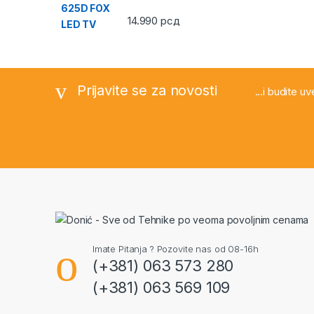
14.990
рсд
Prijavite se za novosti
...i budite u
Imate Pitanja ? Pozovite nas od 08-16h
(+381) 063 573 280
(+381) 063 569 109