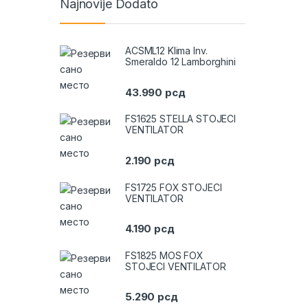
Najnovije Dodato
ACSML12 Klima Inv.
Smeraldo 12 Lamborghini
43.990
рсд
FS1625 STELLA STOJECI
VENTILATOR
2.190
рсд
FS1725 FOX STOJECI
VENTILATOR
4.190
рсд
FS1825 MOS FOX
STOJECI VENTILATOR
5.290
рсд