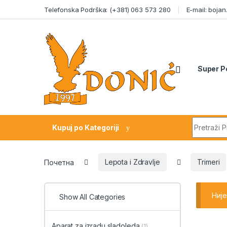
Skip to navigation
Skip to content
Telefonska Podrška: (+381) 063 573 280
E-mail: boja
Super P
Search fo
Kupuj po Kategoriji
Почетна
Lepota i Zdravlje
Trimeri
Ниј
Show All Categories
Aparat za izradu sladoleda
(1)