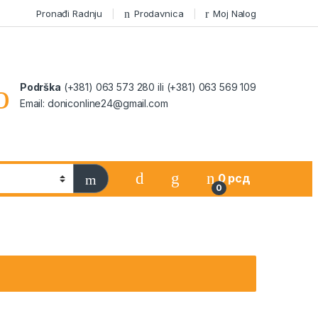
Pronađi Radnju
Prodavnica
Moj Nalog
Podrška
(+381) 063 573 280 ili (+381) 063 569 109
Email: doniconline24@gmail.com
0
рсд
0