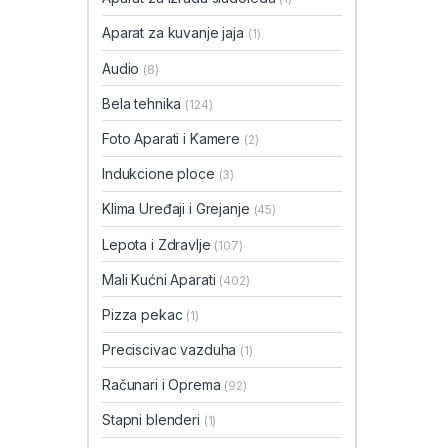
Aparat za kuvanje jaja
(1)
Audio
(8)
Bela tehnika
(124)
Foto Aparati i Kamere
(2)
Indukcione ploce
(3)
Klima Uređaji i Grejanje
(45)
Lepota i Zdravlje
(107)
Mali Kućni Aparati
(402)
Pizza pekac
(1)
Preciscivac vazduha
(1)
Računari i Oprema
(92)
Stapni blenderi
(1)