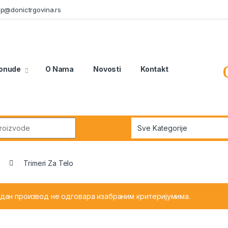
n.p@donictrgovina.rs
onude
O Nama
Novosti
Kontakt
r:
Trimeri Za Telo
едан производ не одговара изабраним критеријумима.