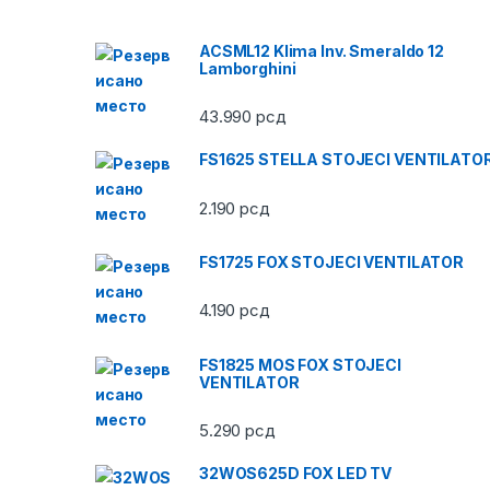
ACSML12 Klima Inv. Smeraldo 12
Lamborghini
43.990
рсд
FS1625 STELLA STOJECI VENTILATO
2.190
рсд
FS1725 FOX STOJECI VENTILATOR
4.190
рсд
FS1825 MOS FOX STOJECI
VENTILATOR
5.290
рсд
32WOS625D FOX LED TV