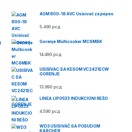
AGM 800-18 AVC Usisivač za pepeo
5.490
рсд
Gorenje Multicooker MC6MBK
R
14.490
рсд
USISIVAC SA KESOM VC2421ECW
GORENJE
13.990
рсд
LINEA LIP0533 INDUKCIONI REŠO
4.590
рсд
WD3 USISIVAČ SA POSUDOM
KARCHER