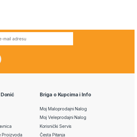
 Donić
Briga o Kupcima i Info
Moj Maloprodajni Nalog
Moj Veleprodajni Nalog
avnica
Korisnički Servis
e Proizvoda
Česta Pitanja