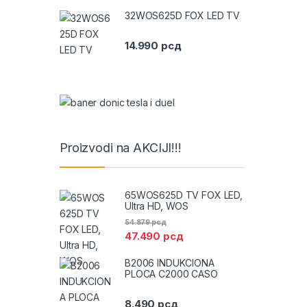
32WOS625D FOX LED TV
14.990
рсд
Proizvodi na AKCIJI!!!
65WOS625D TV FOX LED,
Ultra HD, WOS
54.879
рсд
47.490
рсд
B2006 INDUKCIONA
PLOCA C2000 CASO
8.490
рсд