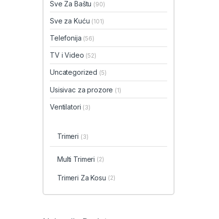
Sve Za Baštu
(90)
Sve za Kuću
(101)
Telefonija
(56)
TV i Video
(52)
Uncategorized
(5)
Usisivac za prozore
(1)
Ventilatori
(3)
Trimeri
(3)
Multi Trimeri
(2)
Trimeri Za Kosu
(2)