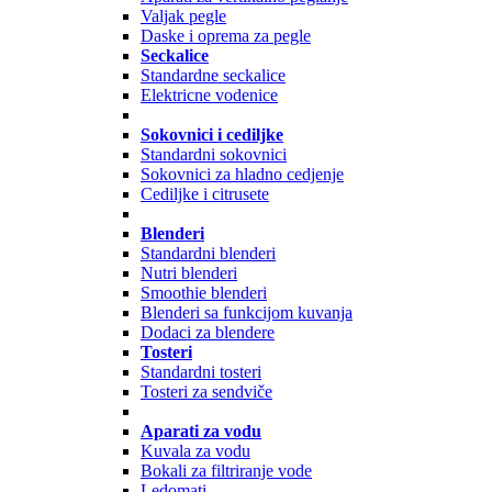
Valjak pegle
Daske i oprema za pegle
Seckalice
Standardne seckalice
Elektricne vodenice
Sokovnici i cediljke
Standardni sokovnici
Sokovnici za hladno cedjenje
Cediljke i citrusete
Blenderi
Standardni blenderi
Nutri blenderi
Smoothie blenderi
Blenderi sa funkcijom kuvanja
Dodaci za blendere
Tosteri
Standardni tosteri
Tosteri za sendviče
Aparati za vodu
Kuvala za vodu
Bokali za filtriranje vode
Ledomati