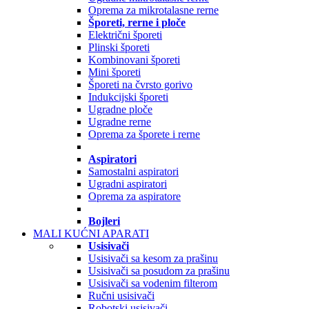
Oprema za mikrotalasne rerne
Šporeti, rerne i ploče
Električni šporeti
Plinski šporeti
Kombinovani šporeti
Mini šporeti
Šporeti na čvrsto gorivo
Indukcijski šporeti
Ugradne ploče
Ugradne rerne
Oprema za šporete i rerne
Aspiratori
Samostalni aspiratori
Ugradni aspiratori
Oprema za aspiratore
Bojleri
MALI KUĆNI APARATI
Usisivači
Usisivači sa kesom za prašinu
Usisivači sa posudom za prašinu
Usisivači sa vodenim filterom
Ručni usisivači
Robotski usisivači