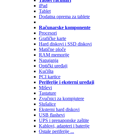
Tablet računari
iPad
Tablet
Dodatna oprema za tablete
Računarske komponente
Procesori
Grafičke karte
Hard diskovi i SSD diskovi
Matične ploče
RAM memorije
Napajanja
Optički uređaji
Kućišta
PCI kartice
Periferije i eksterni uređaji
Miševi
Tastature
Zvučnici za kompjutere
Slušalice
Eksterni hard diskovi
USB flashevi
UPS i prenaponske zaštite
Kablovi, adapteri i baterije
Ostale periferije ...