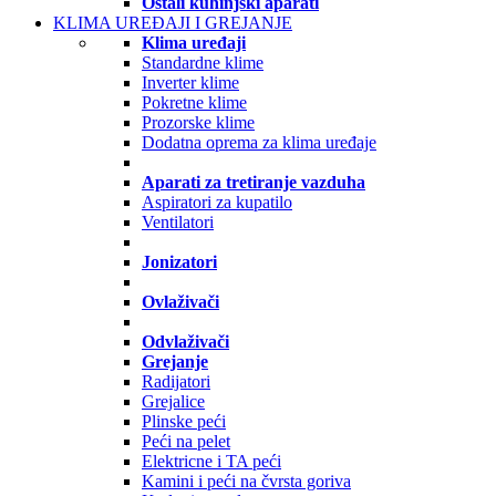
Ostali kuhinjski aparati
KLIMA UREĐAJI I GREJANJE
Klima uređaji
Standardne klime
Inverter klime
Pokretne klime
Prozorske klime
Dodatna oprema za klima uređaje
Aparati za tretiranje vazduha
Aspiratori za kupatilo
Ventilatori
Jonizatori
Ovlaživači
Odvlaživači
Grejanje
Radijatori
Grejalice
Plinske peći
Peći na pelet
Elektricne i TA peći
Kamini i peći na čvrsta goriva