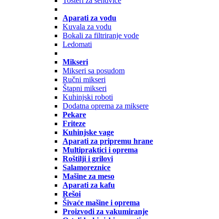
Tosteri za sendviče
Aparati za vodu
Kuvala za vodu
Bokali za filtriranje vode
Ledomati
Mikseri
Mikseri sa posudom
Ručni mikseri
Štapni mikseri
Kuhinjski roboti
Dodatna oprema za miksere
Pekare
Friteze
Kuhinjske vage
Aparati za pripremu hrane
Multipraktici i oprema
Roštilji i grilovi
Salamoreznice
Mašine za meso
Aparati za kafu
Rešoi
Šivaće mašine i oprema
Proizvodi za vakumiranje