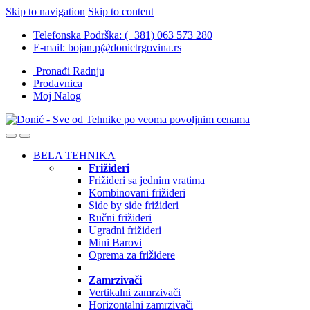
Skip to navigation
Skip to content
Telefonska Podrška: (+381) 063 573 280
E-mail: bojan.p@donictrgovina.rs
Pronađi Radnju
Prodavnica
Moj Nalog
BELA TEHNIKA
Frižideri
Frižideri sa jednim vratima
Kombinovani frižideri
Side by side frižideri
Ručni frižideri
Ugradni frižideri
Mini Barovi
Oprema za frižidere
Zamrzivači
Vertikalni zamrzivači
Horizontalni zamrzivači