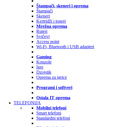
Štampači, skeneri i oprema
Štampači
Skeneri
Kertridži i toneri
Mrežna oprema
Ruteri
Svičevi
Access point
Wi-Fi, Bluetooth i USB adapteri
Gaming
Konzole
Igre
Dzojstik
Oprema za igrice
Programi i softveri
Ostala IT oprema
TELEFONIJA
Mobilni telefoni
Smart telefoni
Standardni telefoni