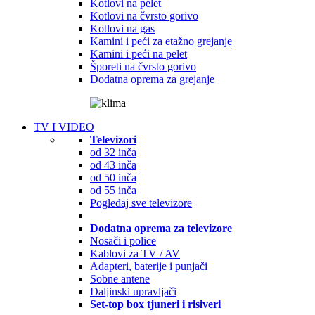
Kotlovi na pelet
Kotlovi na čvrsto gorivo
Kotlovi na gas
Kamini i peći za etažno grejanje
Kamini i peći na pelet
Šporeti na čvrsto gorivo
Dodatna oprema za grejanje
TV I VIDEO
Televizori
od 32 inča
od 43 inča
od 50 inča
od 55 inča
Pogledaj sve televizore
Dodatna oprema za televizore
Nosači i police
Kablovi za TV / AV
Adapteri, baterije i punjači
Sobne antene
Daljinski upravljači
Set-top box tjuneri i risiveri