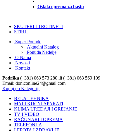
Ostala oprema za baštu
SKUTERI I TROTINETI
STIHL
Super Ponude
Aktuelni Katalog
Ponuda Nedelje
O Nama
Novosti
Kontakt
Podrška
(+381) 063 573 280 ili (+381) 063 569 109
Email: doniconline24@gmail.com
Kupuj po Kategoriji
BELA TEHNIKA
MALI KUĆNI APARATI
KLIMA UREĐAJI I GREJANJE
TV I VIDEO
RAČUNARI I OPREMA
TELEFONIJA
LEPOTA I ZDRAVLJE