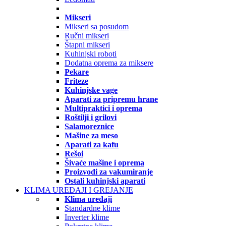
Mikseri
Mikseri sa posudom
Ručni mikseri
Štapni mikseri
Kuhinjski roboti
Dodatna oprema za miksere
Pekare
Friteze
Kuhinjske vage
Aparati za pripremu hrane
Multipraktici i oprema
Roštilji i grilovi
Salamoreznice
Mašine za meso
Aparati za kafu
Rešoi
Šivaće mašine i oprema
Proizvodi za vakumiranje
Ostali kuhinjski aparati
KLIMA UREĐAJI I GREJANJE
Klima uređaji
Standardne klime
Inverter klime