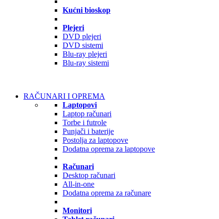
Kućni bioskop
Plejeri
DVD plejeri
DVD sistemi
Blu-ray plejeri
Blu-ray sistemi
RAČUNARI I OPREMA
Laptopovi
Laptop računari
Torbe i futrole
Punjači i baterije
Postolja za laptopove
Dodatna oprema za laptopove
Računari
Desktop računari
All-in-one
Dodatna oprema za računare
Monitori