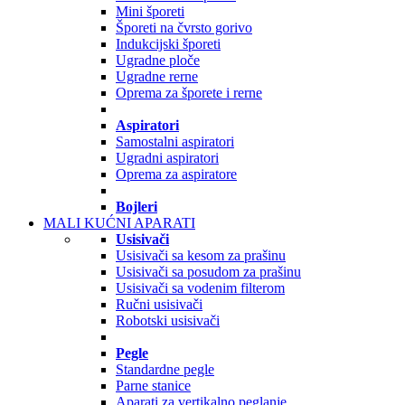
Mini šporeti
Šporeti na čvrsto gorivo
Indukcijski šporeti
Ugradne ploče
Ugradne rerne
Oprema za šporete i rerne
Aspiratori
Samostalni aspiratori
Ugradni aspiratori
Oprema za aspiratore
Bojleri
MALI KUĆNI APARATI
Usisivači
Usisivači sa kesom za prašinu
Usisivači sa posudom za prašinu
Usisivači sa vodenim filterom
Ručni usisivači
Robotski usisivači
Pegle
Standardne pegle
Parne stanice
Aparati za vertikalno peglanje