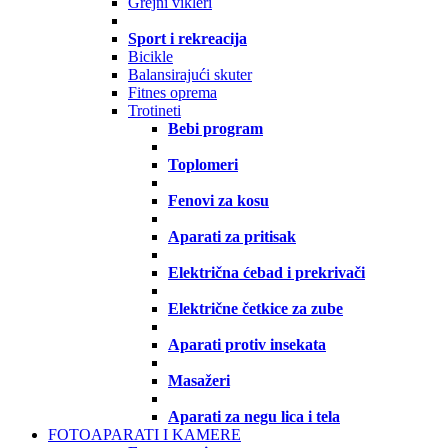
Grejni vikleri
Sport i rekreacija
Bicikle
Balansirajući skuter
Fitnes oprema
Trotineti
Bebi program
Toplomeri
Fenovi za kosu
Aparati za pritisak
Električna ćebad i prekrivači
Električne četkice za zube
Aparati protiv insekata
Masažeri
Aparati za negu lica i tela
FOTOAPARATI I KAMERE