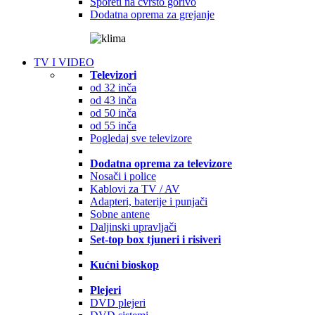
Šporeti na čvrsto gorivo
Dodatna oprema za grejanje
TV I VIDEO
Televizori
od 32 inča
od 43 inča
od 50 inča
od 55 inča
Pogledaj sve televizore
Dodatna oprema za televizore
Nosači i police
Kablovi za TV / AV
Adapteri, baterije i punjači
Sobne antene
Daljinski upravljači
Set-top box tjuneri i risiveri
Kućni bioskop
Plejeri
DVD plejeri