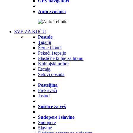
GPS navigatori
Auto zvučnici
SVE ZA KUĆU
Posuđe
Tiganji
Šerpe i lonci
Pekači i tepsije
Plastične kutije za hranu
Kuhinjski pribor
Escajg
Setovi posuđa
Posteljina
Prekrivači
Jastuci
Sušilice za veš
Sudopere i slavine
Sudopere
Slavine