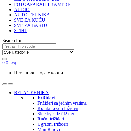
FOTOAPARATI I KAMERE
AUDIO
AUTO TEHNIKA
SVE ZA KUĆU
SVE ZA BAŠTU
STIHL
Search for:
0
0
рсд
Нема производа у корпи.
BELA TEHNIKA
Frižideri
Frižideri sa jednim vratima
Kombinovani frižideri
Side by side frižideri
Ručni frižideri
Ugradni frižideri
Mini Barovi