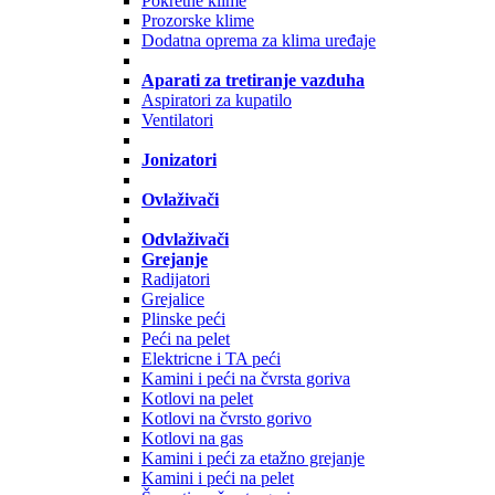
Pokretne klime
Prozorske klime
Dodatna oprema za klima uređaje
Aparati za tretiranje vazduha
Aspiratori za kupatilo
Ventilatori
Jonizatori
Ovlaživači
Odvlaživači
Grejanje
Radijatori
Grejalice
Plinske peći
Peći na pelet
Elektricne i TA peći
Kamini i peći na čvrsta goriva
Kotlovi na pelet
Kotlovi na čvrsto gorivo
Kotlovi na gas
Kamini i peći za etažno grejanje
Kamini i peći na pelet