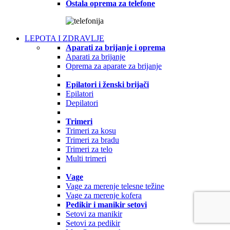
Ostala oprema za telefone
LEPOTA I ZDRAVLJE
Aparati za brijanje i oprema
Aparati za brijanje
Oprema za aparate za brijanje
Epilatori i ženski brijači
Epilatori
Depilatori
Trimeri
Trimeri za kosu
Trimeri za bradu
Trimeri za telo
Multi trimeri
Vage
Vage za merenje telesne težine
Vage za merenje kofera
Pedikir i manikir setovi
Setovi za manikir
Setovi za pedikir