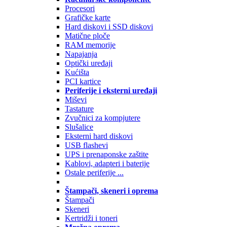
Procesori
Grafičke karte
Hard diskovi i SSD diskovi
Matične ploče
RAM memorije
Napajanja
Optički uređaji
Kućišta
PCI kartice
Periferije i eksterni uređaji
Miševi
Tastature
Zvučnici za kompjutere
Slušalice
Eksterni hard diskovi
USB flashevi
UPS i prenaponske zaštite
Kablovi, adapteri i baterije
Ostale periferije ...
Štampači, skeneri i oprema
Štampači
Skeneri
Kertridži i toneri