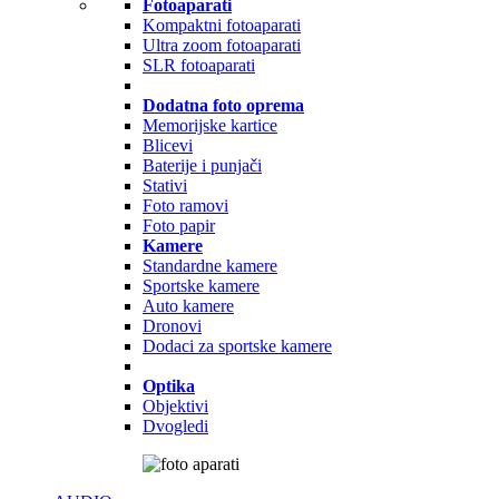
Fotoaparati
Kompaktni fotoaparati
Ultra zoom fotoaparati
SLR fotoaparati
Dodatna foto oprema
Memorijske kartice
Blicevi
Baterije i punjači
Stativi
Foto ramovi
Foto papir
Kamere
Standardne kamere
Sportske kamere
Auto kamere
Dronovi
Dodaci za sportske kamere
Optika
Objektivi
Dvogledi