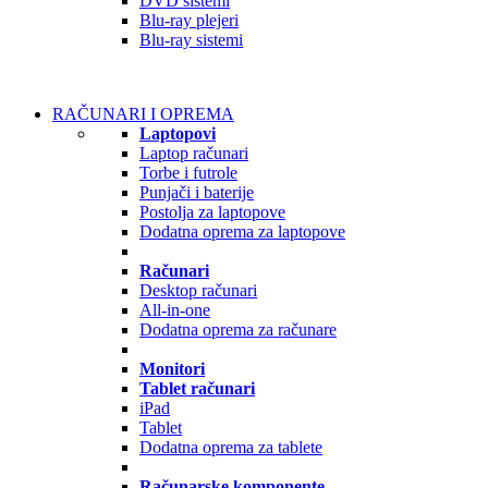
DVD sistemi
Blu-ray plejeri
Blu-ray sistemi
RAČUNARI I OPREMA
Laptopovi
Laptop računari
Torbe i futrole
Punjači i baterije
Postolja za laptopove
Dodatna oprema za laptopove
Računari
Desktop računari
All-in-one
Dodatna oprema za računare
Monitori
Tablet računari
iPad
Tablet
Dodatna oprema za tablete
Računarske komponente