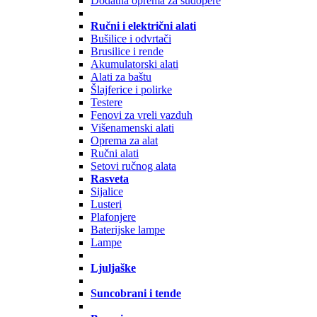
Dodatna oprema za sudopere
Ručni i električni alati
Bušilice i odvrtači
Brusilice i rende
Akumulatorski alati
Alati za baštu
Šlajferice i polirke
Testere
Fenovi za vreli vazduh
Višenamenski alati
Oprema za alat
Ručni alati
Setovi ručnog alata
Rasveta
Sijalice
Lusteri
Plafonjere
Baterijske lampe
Lampe
Ljuljaške
Suncobrani i tende