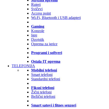
Mrežna oprema
Ruteri
Svičevi
Access point
Wi-Fi, Bluetooth i USB adapteri
Gaming
Konzole
Igre
Dzojstik
Oprema za igrice
Programi i softveri
Ostala IT oprema
TELEFONIJA
Mobilni telefoni
Smart telefoni
Standardni telefoni
Fiksni telefoni
Žični telefoni
Bežični telefoni
Smart satovi i fitnes senzori