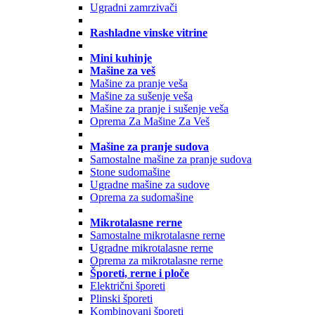
Ugradni zamrzivači
Rashladne vinske vitrine
Mini kuhinje
Mašine za veš
Mašine za pranje veša
Mašine za sušenje veša
Mašine za pranje i sušenje veša
Oprema Za Mašine Za Veš
Mašine za pranje sudova
Samostalne mašine za pranje sudova
Stone sudomašine
Ugradne mašine za sudove
Oprema za sudomašine
Mikrotalasne rerne
Samostalne mikrotalasne rerne
Ugradne mikrotalasne rerne
Oprema za mikrotalasne rerne
Šporeti, rerne i ploče
Električni šporeti
Plinski šporeti
Kombinovani šporeti