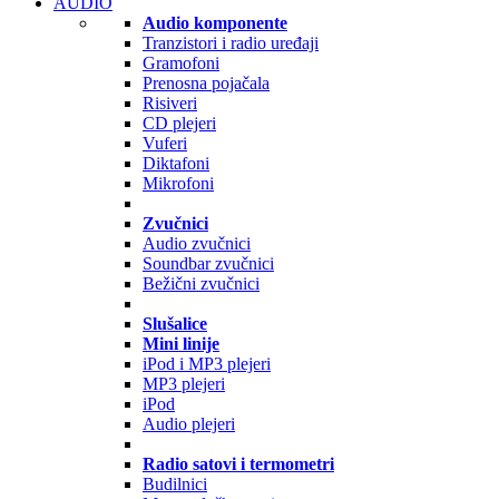
AUDIO
Audio komponente
Tranzistori i radio uređaji
Gramofoni
Prenosna pojačala
Risiveri
CD plejeri
Vuferi
Diktafoni
Mikrofoni
Zvučnici
Audio zvučnici
Soundbar zvučnici
Bežični zvučnici
Slušalice
Mini linije
iPod i MP3 plejeri
MP3 plejeri
iPod
Audio plejeri
Radio satovi i termometri
Budilnici