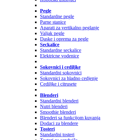
Pegle
Standardne pegle
Parne stanice
Aparati za vertikalno peglanje
Valjak pegle
Daske i oprema za pegle
Seckalice
Standardne seckalice
Elektricne vodenice
Sokovnici i cediljke
Standardni sokovnici
Sokovnici za hladno cedjenje
Cediljke i citrusete
Blenderi
Standardni blenderi
Nutri blenderi
Smoothie blenderi
Blenderi sa funkcijom kuvanja
Dodaci za blendere
Tosteri
Standardni tosteri