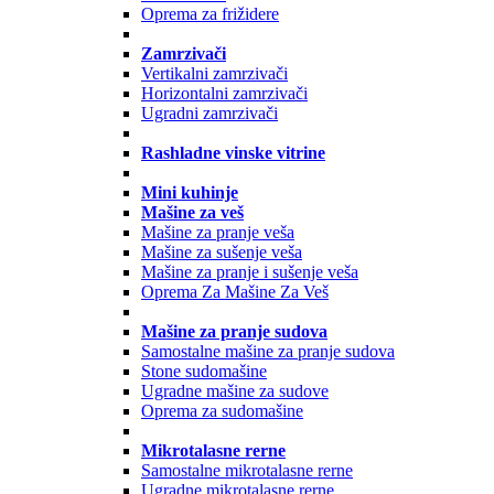
Oprema za frižidere
Zamrzivači
Vertikalni zamrzivači
Horizontalni zamrzivači
Ugradni zamrzivači
Rashladne vinske vitrine
Mini kuhinje
Mašine za veš
Mašine za pranje veša
Mašine za sušenje veša
Mašine za pranje i sušenje veša
Oprema Za Mašine Za Veš
Mašine za pranje sudova
Samostalne mašine za pranje sudova
Stone sudomašine
Ugradne mašine za sudove
Oprema za sudomašine
Mikrotalasne rerne
Samostalne mikrotalasne rerne
Ugradne mikrotalasne rerne