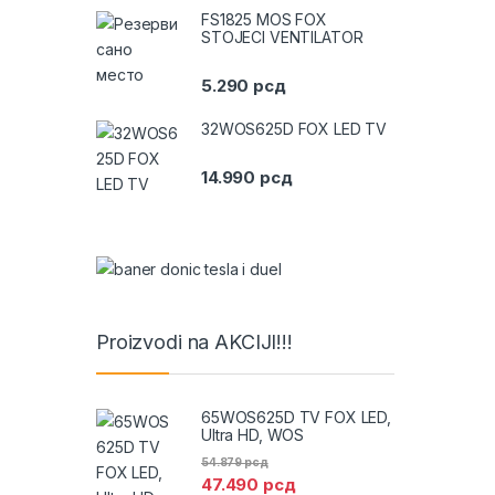
FS1825 MOS FOX
STOJECI VENTILATOR
5.290
рсд
32WOS625D FOX LED TV
14.990
рсд
Proizvodi na AKCIJI!!!
65WOS625D TV FOX LED,
Ultra HD, WOS
54.879
рсд
47.490
рсд