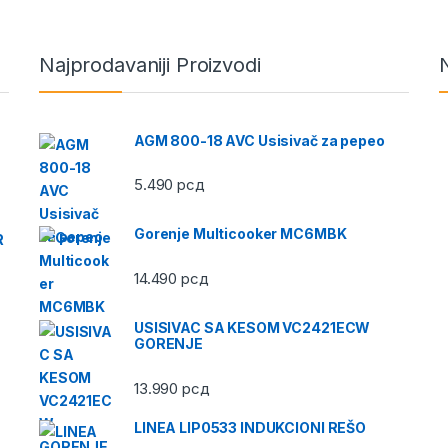
Najprodavaniji Proizvodi
AGM 800-18 AVC Usisivač za pepeo
5.490
рсд
Gorenje Multicooker MC6MBK
R
14.490
рсд
USISIVAC SA KESOM VC2421ECW
GORENJE
13.990
рсд
LINEA LIP0533 INDUKCIONI REŠO