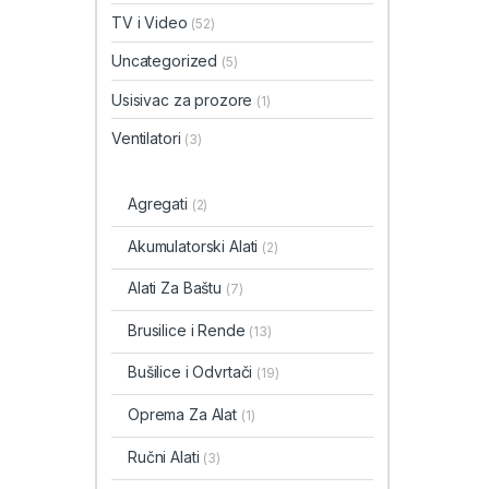
TV i Video
(52)
Uncategorized
(5)
Usisivac za prozore
(1)
Ventilatori
(3)
Agregati
(2)
Akumulatorski Alati
(2)
Alati Za Baštu
(7)
Brusilice i Rende
(13)
Bušilice i Odvrtači
(19)
Oprema Za Alat
(1)
Ručni Alati
(3)