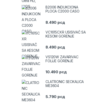
B2006 INDUKCIONA
PLOCA C2000 CASO
8.490
рсд
VC1615CXR USISIVAČ SA
KESOM GORENJE
8.490
рсд
VS120W ZAVARIVAC
FOLIJE GORENJE
10.490
рсд
CLATRONIC SECKALICA
ME3604
5.790
рсд