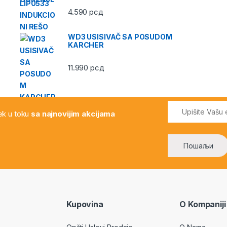
4.590
рсд
WD3 USISIVAČ SA POSUDOM
KARCHER
11.990
рсд
vek u toku
sa najnovijim akcijama
Kupovina
O Kompaniji