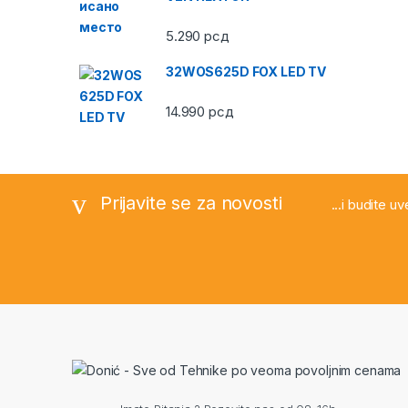
5.290
рсд
32WOS625D FOX LED TV
14.990
рсд
Prijavite se za novosti
...i budite u