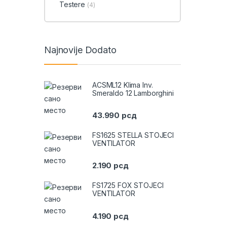
Testere
(4)
Najnovije Dodato
ACSML12 Klima Inv.
Smeraldo 12 Lamborghini
43.990
рсд
FS1625 STELLA STOJECI
VENTILATOR
2.190
рсд
FS1725 FOX STOJECI
VENTILATOR
4.190
рсд