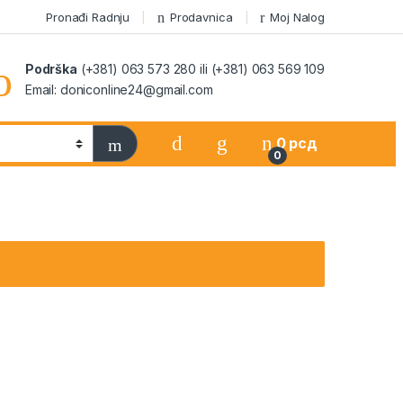
Pronađi Radnju
Prodavnica
Moj Nalog
Podrška
(+381) 063 573 280 ili (+381) 063 569 109
Email: doniconline24@gmail.com
0
рсд
0