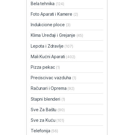
Bela tehnika
(124)
Foto Aparati i Kamere
(2)
Indukcione ploce
(3)
Klima Uređaji i Grejanje
(45)
Lepota i Zdravlje
(107)
Mali Kućni Aparati
(402)
Pizza pekac
(1)
Preciscivac vazduha
(1)
Računari i Oprema
(92)
Stapni blenderi
(1)
Sve Za Baštu
(90)
Sve za Kuću
(101)
Telefonija
(56)