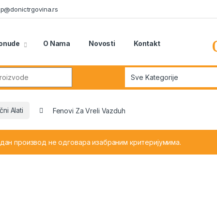
n.p@donictrgovina.rs
onude
O Nama
Novosti
Kontakt
r:
čni Alati
Fenovi Za Vreli Vazduh
едан производ не одговара изабраним критеријумима.