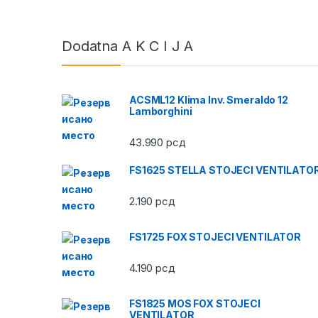
Dodatna A K C I J A
ACSML12 Klima Inv. Smeraldo 12
Lamborghini
43.990
рсд
FS1625 STELLA STOJECI VENTILATO
2.190
рсд
FS1725 FOX STOJECI VENTILATOR
4.190
рсд
FS1825 MOS FOX STOJECI
VENTILATOR