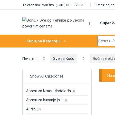
Skip to navigation
Skip to content
Telefonska Podrška: (+381) 063 573 280
E-mail: boja
Super P
Search fo
Kupuj po Kategoriji
Почетна
Sve za Kuću
Ručni i Elektri
Ниј
Show All Categories
Aparat za izradu sladoleda
(1)
Aparat za kuvanje jaja
(1)
Audio
(8)