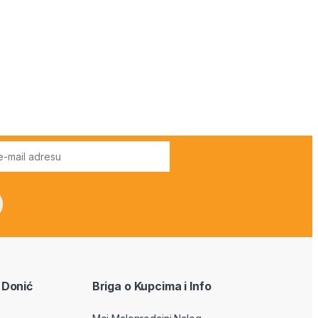
 Donić
Briga o Kupcima i Info