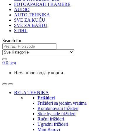
FOTOAPARATI I KAMERE
AUDIO
AUTO TEHNIKA
SVE ZA KUĆU
SVE ZA BAŠTU
STIHL
Search for:
0
0
рсд
Нема производа у корпи.
BELA TEHNIKA
Frižideri
Frižideri sa jednim vratima
Kombinovani frižideri
Side by side frižideri
Ručni frižideri
Ugradni frižideri
Mini Barovi