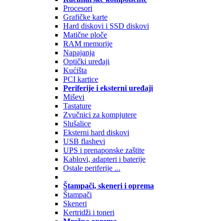
Procesori
Grafičke karte
Hard diskovi i SSD diskovi
Matične ploče
RAM memorije
Napajanja
Optički uređaji
Kućišta
PCI kartice
Periferije i eksterni uređaji
Miševi
Tastature
Zvučnici za kompjutere
Slušalice
Eksterni hard diskovi
USB flashevi
UPS i prenaponske zaštite
Kablovi, adapteri i baterije
Ostale periferije ...
Štampači, skeneri i oprema
Štampači
Skeneri
Kertridži i toneri