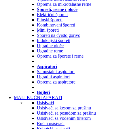
Oprema za mikrotalasne rerne
Šporeti, rerne i ploče
Električni šporeti
Plinski šporeti
Kombinovani šporeti
Mini šporeti
Šporeti na čvrsto gorivo
Indukcijski šporeti
Ugradne ploče
Ugradne rerne
Oprema za šporete i rerne
Aspiratori
Samostalni aspiratori
Ugradni aspiratori
Oprema za aspiratore
Bojleri
MALI KUĆNI APARATI
Usisivači
Usisivači sa kesom za prašinu
Usisivači sa posudom za prašinu
Usisivači sa vodenim filterom
Ručni usisivači
Robotski usisivači