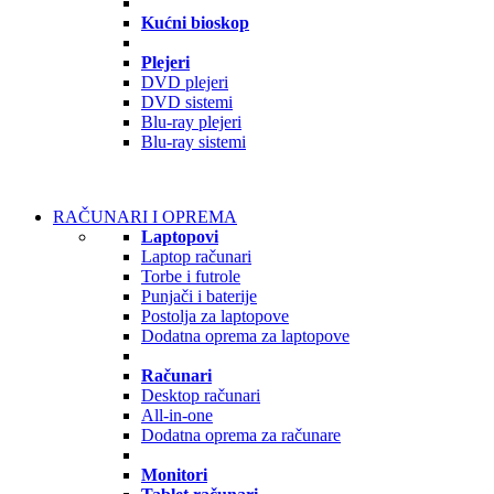
Kućni bioskop
Plejeri
DVD plejeri
DVD sistemi
Blu-ray plejeri
Blu-ray sistemi
RAČUNARI I OPREMA
Laptopovi
Laptop računari
Torbe i futrole
Punjači i baterije
Postolja za laptopove
Dodatna oprema za laptopove
Računari
Desktop računari
All-in-one
Dodatna oprema za računare
Monitori