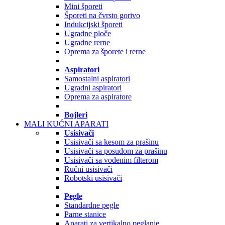
Mini šporeti
Šporeti na čvrsto gorivo
Indukcijski šporeti
Ugradne ploče
Ugradne rerne
Oprema za šporete i rerne
Aspiratori
Samostalni aspiratori
Ugradni aspiratori
Oprema za aspiratore
Bojleri
MALI KUĆNI APARATI
Usisivači
Usisivači sa kesom za prašinu
Usisivači sa posudom za prašinu
Usisivači sa vodenim filterom
Ručni usisivači
Robotski usisivači
Pegle
Standardne pegle
Parne stanice
Aparati za vertikalno peglanje