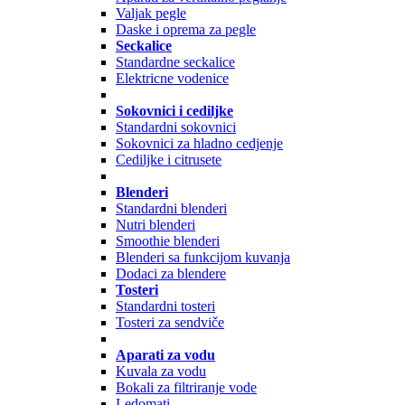
Valjak pegle
Daske i oprema za pegle
Seckalice
Standardne seckalice
Elektricne vodenice
Sokovnici i cediljke
Standardni sokovnici
Sokovnici za hladno cedjenje
Cediljke i citrusete
Blenderi
Standardni blenderi
Nutri blenderi
Smoothie blenderi
Blenderi sa funkcijom kuvanja
Dodaci za blendere
Tosteri
Standardni tosteri
Tosteri za sendviče
Aparati za vodu
Kuvala za vodu
Bokali za filtriranje vode
Ledomati