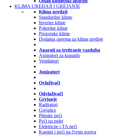
Ostali kuhinjski aparati
KLIMA UREĐAJI I GREJANJE
Klima uređaji
Standardne klime
Inverter klime
Pokretne klime
Prozorske klime
Dodatna oprema za klima uređaje
Aparati za tretiranje vazduha
Aspiratori za kupatilo
Ventilatori
Jonizatori
Ovlaživači
Odvlaživači
Grejanje
Radijatori
Grejalice
Plinske peći
Peći na pelet
Elektricne i TA peći
Kamini i peći na čvrsta goriva