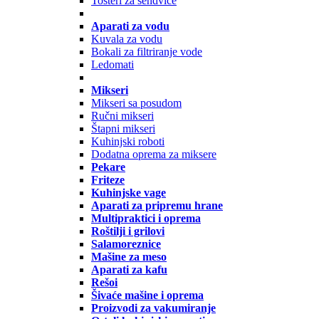
Tosteri za sendviče
Aparati za vodu
Kuvala za vodu
Bokali za filtriranje vode
Ledomati
Mikseri
Mikseri sa posudom
Ručni mikseri
Štapni mikseri
Kuhinjski roboti
Dodatna oprema za miksere
Pekare
Friteze
Kuhinjske vage
Aparati za pripremu hrane
Multipraktici i oprema
Roštilji i grilovi
Salamoreznice
Mašine za meso
Aparati za kafu
Rešoi
Šivaće mašine i oprema
Proizvodi za vakumiranje