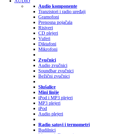
AUDIO
Audio komponente
Tranzistori i radio uređaji
Gramofoni
Prenosna pojačala
Risiveri
CD plejeri
Vuferi
Diktafoni
Mikrofoni
Zvučnici
Audio zvučnici
Soundbar zvučnici
Bežični zvučnici
Slušalice
Mini linije
iPod i MP3 plejeri
MP3 plejeri
iPod
Audio plejeri
Radio satovi i termometri
Budilnici