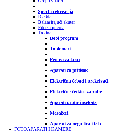
Grejni vikleri
Sport i rekreacija
Bicikle
Balansirajući skuter
Fitnes oprema
Trotineti
Bebi program
Toplomeri
Fenovi za kosu
Aparati za pritisak
Električna ćebad i prekrivači
Električne četkice za zube
Aparati protiv insekata
Masažeri
Aparati za negu lica i tela
FOTOAPARATI I KAMERE