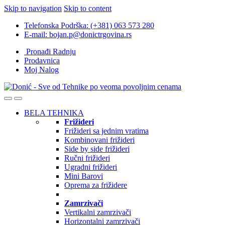
Skip to navigation
Skip to content
Telefonska Podrška: (+381) 063 573 280
E-mail: bojan.p@donictrgovina.rs
Pronađi Radnju
Prodavnica
Moj Nalog
BELA TEHNIKA
Frižideri
Frižideri sa jednim vratima
Kombinovani frižideri
Side by side frižideri
Ručni frižideri
Ugradni frižideri
Mini Barovi
Oprema za frižidere
Zamrzivači
Vertikalni zamrzivači
Horizontalni zamrzivači