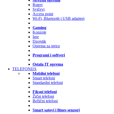
Mrežna oprema
Ruteri
Svičevi
Access point
Wi-Fi, Bluetooth i USB adapteri
Gaming
Konzole
Igre
Dzojstik
Oprema za igrice
Programi i softveri
Ostala IT oprema
TELEFONIJA
Mobilni telefoni
Smart telefoni
Standardni telefoni
Fiksni telefoni
Žični telefoni
Bežični telefoni
Smart satovi i fitnes senzori