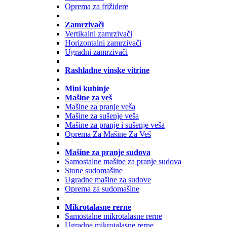
Oprema za frižidere
Zamrzivači
Vertikalni zamrzivači
Horizontalni zamrzivači
Ugradni zamrzivači
Rashladne vinske vitrine
Mini kuhinje
Mašine za veš
Mašine za pranje veša
Mašine za sušenje veša
Mašine za pranje i sušenje veša
Oprema Za Mašine Za Veš
Mašine za pranje sudova
Samostalne mašine za pranje sudova
Stone sudomašine
Ugradne mašine za sudove
Oprema za sudomašine
Mikrotalasne rerne
Samostalne mikrotalasne rerne
Ugradne mikrotalasne rerne