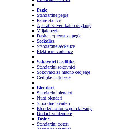
Pegle
Standardne pegle
Parne stanice
Aparati za vertikalno peglanje
Valjak pegle
Daske i oprema za pegle
Seckalice
Standardne seckalice
Elektricne vodenice
Sokovnici i cediljke
Standardni sokovnici
Sokovnici za hladno cedjenje
Cediljke i citrusete
Blenderi
Standardni blenderi
Nutri blenderi
Smoothie blenderi
Blenderi sa funkcijom kuvanja
Dodaci za blendere
Tosteri
Standardni tosteri