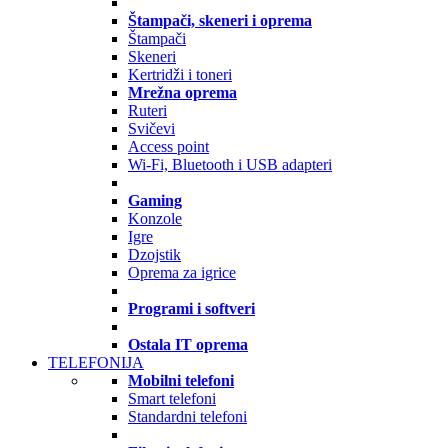
Štampači, skeneri i oprema
Štampači
Skeneri
Kertridži i toneri
Mrežna oprema
Ruteri
Svičevi
Access point
Wi-Fi, Bluetooth i USB adapteri
Gaming
Konzole
Igre
Dzojstik
Oprema za igrice
Programi i softveri
Ostala IT oprema
TELEFONIJA
Mobilni telefoni
Smart telefoni
Standardni telefoni