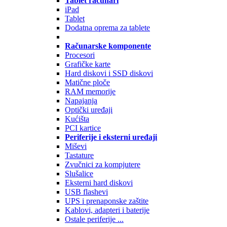
Tablet računari
iPad
Tablet
Dodatna oprema za tablete
Računarske komponente
Procesori
Grafičke karte
Hard diskovi i SSD diskovi
Matične ploče
RAM memorije
Napajanja
Optički uređaji
Kućišta
PCI kartice
Periferije i eksterni uređaji
Miševi
Tastature
Zvučnici za kompjutere
Slušalice
Eksterni hard diskovi
USB flashevi
UPS i prenaponske zaštite
Kablovi, adapteri i baterije
Ostale periferije ...