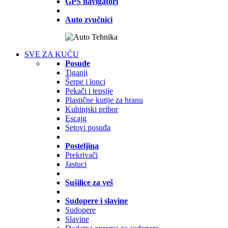
GPS navigatori
Auto zvučnici
SVE ZA KUĆU
Posuđe
Tiganji
Šerpe i lonci
Pekači i tepsije
Plastične kutije za hranu
Kuhinjski pribor
Escajg
Setovi posuđa
Posteljina
Prekrivači
Jastuci
Sušilice za veš
Sudopere i slavine
Sudopere
Slavine