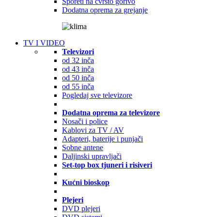
Šporeti na čvrsto gorivo
Dodatna oprema za grejanje
TV I VIDEO
Televizori
od 32 inča
od 43 inča
od 50 inča
od 55 inča
Pogledaj sve televizore
Dodatna oprema za televizore
Nosači i police
Kablovi za TV / AV
Adapteri, baterije i punjači
Sobne antene
Daljinski upravljači
Set-top box tjuneri i risiveri
Kućni bioskop
Plejeri
DVD plejeri