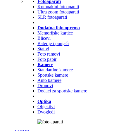
Fotoaparati
Kompaktni fotoaparati
Ultra zoom fotoaparati
SLR fotoaparati
Dodatna foto oprema
Memorijske kartice
Blicevi
Baterije i punjači
Stativi
Foto ramovi
Foto papir
Kamere
Standardne kamere
Sportske kamere
Auto kamere
Dronovi
Dodaci za sportske kamere
Optika
Objektivi
Dvogledi