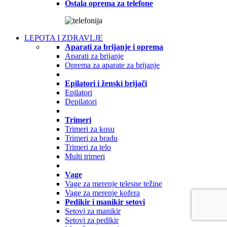
Ostala oprema za telefone
LEPOTA I ZDRAVLJE
Aparati za brijanje i oprema
Aparati za brijanje
Oprema za aparate za brijanje
Epilatori i ženski brijači
Epilatori
Depilatori
Trimeri
Trimeri za kosu
Trimeri za bradu
Trimeri za telo
Multi trimeri
Vage
Vage za merenje telesne težine
Vage za merenje kofera
Pedikir i manikir setovi
Setovi za manikir
Setovi za pedikir