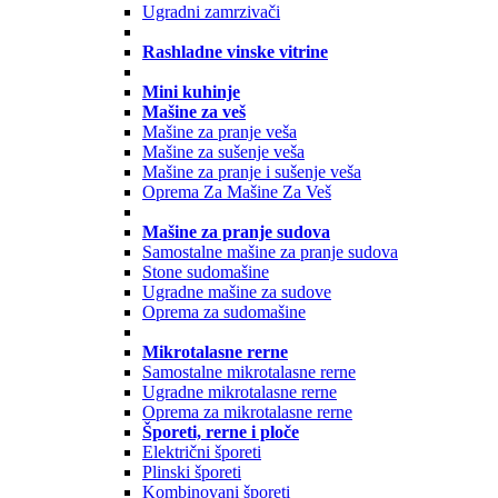
Ugradni zamrzivači
Rashladne vinske vitrine
Mini kuhinje
Mašine za veš
Mašine za pranje veša
Mašine za sušenje veša
Mašine za pranje i sušenje veša
Oprema Za Mašine Za Veš
Mašine za pranje sudova
Samostalne mašine za pranje sudova
Stone sudomašine
Ugradne mašine za sudove
Oprema za sudomašine
Mikrotalasne rerne
Samostalne mikrotalasne rerne
Ugradne mikrotalasne rerne
Oprema za mikrotalasne rerne
Šporeti, rerne i ploče
Električni šporeti
Plinski šporeti
Kombinovani šporeti