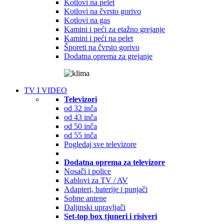
Kotlovi na pelet
Kotlovi na čvrsto gorivo
Kotlovi na gas
Kamini i peći za etažno grejanje
Kamini i peći na pelet
Šporeti na čvrsto gorivo
Dodatna oprema za grejanje
TV I VIDEO
Televizori
od 32 inča
od 43 inča
od 50 inča
od 55 inča
Pogledaj sve televizore
Dodatna oprema za televizore
Nosači i police
Kablovi za TV / AV
Adapteri, baterije i punjači
Sobne antene
Daljinski upravljači
Set-top box tjuneri i risiveri