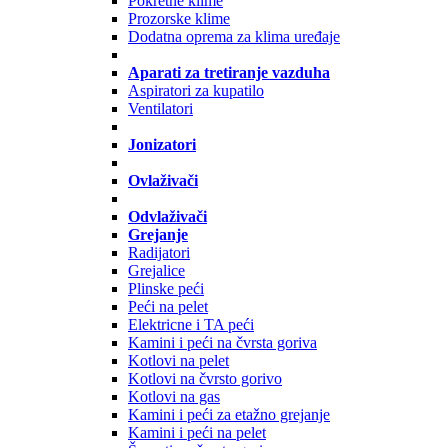
Pokretne klime
Prozorske klime
Dodatna oprema za klima uređaje
Aparati za tretiranje vazduha
Aspiratori za kupatilo
Ventilatori
Jonizatori
Ovlaživači
Odvlaživači
Grejanje
Radijatori
Grejalice
Plinske peći
Peći na pelet
Elektricne i TA peći
Kamini i peći na čvrsta goriva
Kotlovi na pelet
Kotlovi na čvrsto gorivo
Kotlovi na gas
Kamini i peći za etažno grejanje
Kamini i peći na pelet