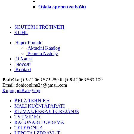
Ostala oprema za baštu
SKUTERI I TROTINETI
STIHL
Super Ponude
Aktuelni Katalog
Ponuda Nedelje
O Nama
Novosti
Kontakt
Podrška
(+381) 063 573 280 ili (+381) 063 569 109
Email: doniconline24@gmail.com
Kupuj po Kategoriji
BELA TEHNIKA
MALI KUĆNI APARATI
KLIMA UREĐAJI I GREJANJE
TV I VIDEO
RAČUNARI I OPREMA
TELEFONIJA
LEPOTA I ZDRAVLJE