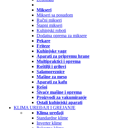
Mikseri
Mikseri sa posudom
Ručni mikseri
Štapni mikseri
Kuhinjski roboti
Dodatna oprema za miksere
Pekare
Friteze
Kuhinjske vage
Aparati za pripremu hrane
Multipraktici i oprema
Roštilji i grilovi
Salamoreznice
Mašine za meso
Aparati za kafu
Rešoi
Šivaće mašine i oprema
Proizvodi za vakumiranje
Ostali kuhinjski aparati
KLIMA UREĐAJI I GREJANJE
Klima uređaji
Standardne klime
Inverter klime