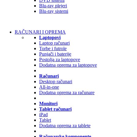
DVD sistemi
Blu-ray plejeri
Blu-ray sistemi
RAČUNARI I OPREMA
Laptopovi
Laptop računari
Torbe i futrole
Punjači i baterije
Postolja za laptopove
Dodatna oprema za laptopove
Računari
Desktop računari
All-in-one
Dodatna oprema za računare
Monitori
Tablet računari
iPad
Tablet
Dodatna oprema za tablete
Računarske komponente