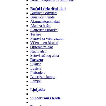
Dodatna oprema za sudopere
Ručni i električni alati
Bušilice i odvrtači
Brusilice i rende
Akumulatorski alati
Alati za baštu
Šlajferice i polirke
Testere
Fenovi za vreli vazduh
Višenamenski alati
Oprema za alat
Ručni alati
Setovi ručnog alata
Rasveta
Sijalice
Lusteri
Plafonjere
Baterijske lampe
Lampe
Ljuljaške
Suncobrani i tende