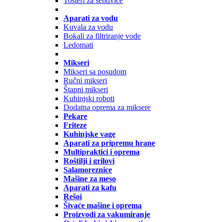
Tosteri za sendviče
Aparati za vodu
Kuvala za vodu
Bokali za filtriranje vode
Ledomati
Mikseri
Mikseri sa posudom
Ručni mikseri
Štapni mikseri
Kuhinjski roboti
Dodatna oprema za miksere
Pekare
Friteze
Kuhinjske vage
Aparati za pripremu hrane
Multipraktici i oprema
Roštilji i grilovi
Salamoreznice
Mašine za meso
Aparati za kafu
Rešoi
Šivaće mašine i oprema
Proizvodi za vakumiranje