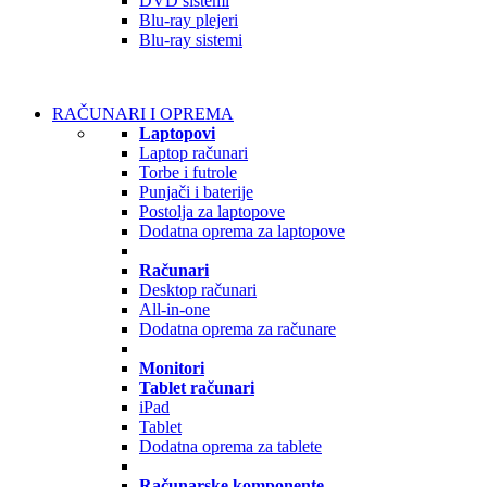
DVD sistemi
Blu-ray plejeri
Blu-ray sistemi
RAČUNARI I OPREMA
Laptopovi
Laptop računari
Torbe i futrole
Punjači i baterije
Postolja za laptopove
Dodatna oprema za laptopove
Računari
Desktop računari
All-in-one
Dodatna oprema za računare
Monitori
Tablet računari
iPad
Tablet
Dodatna oprema za tablete
Računarske komponente