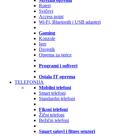
Mrežna oprema
Ruteri
Svičevi
Access point
Wi-Fi, Bluetooth i USB adapteri
Gaming
Konzole
Igre
Dzojstik
Oprema za igrice
Programi i softveri
Ostala IT oprema
TELEFONIJA
Mobilni telefoni
Smart telefoni
Standardni telefoni
Fiksni telefoni
Žični telefoni
Bežični telefoni
Smart satovi i fitnes senzori