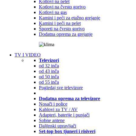
Kotlovi na pelet
Kotlovi na čvrsto gorivo
Kotlovi na gas
Kamini i peći za etažno grejanje
Kamini i peći na pelet
Šporeti na čvrsto gorivo
Dodatna oprema za grejanje
TV I VIDEO
Televizori
od 32 inča
od 43 inča
od 50 inča
od 55 inča
Pogledaj sve televizore
Dodatna oprema za televizore
Nosači i police
Kablovi za TV / AV
Adapteri, baterije i punjači
Sobne antene
Daljinski upravljači
Set-top box tjuneri i risiveri