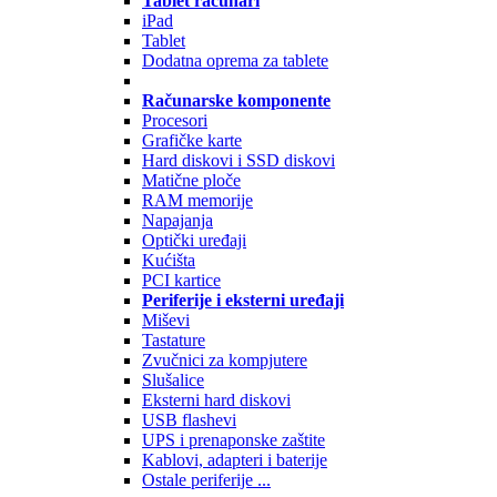
Tablet računari
iPad
Tablet
Dodatna oprema za tablete
Računarske komponente
Procesori
Grafičke karte
Hard diskovi i SSD diskovi
Matične ploče
RAM memorije
Napajanja
Optički uređaji
Kućišta
PCI kartice
Periferije i eksterni uređaji
Miševi
Tastature
Zvučnici za kompjutere
Slušalice
Eksterni hard diskovi
USB flashevi
UPS i prenaponske zaštite
Kablovi, adapteri i baterije
Ostale periferije ...