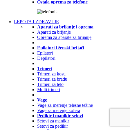
Ostala oprema za telefone
LEPOTA I ZDRAVLJE
Aparati za brijanje i oprema
Aparati za brijanje
Oprema za aparate za brijanje
Epilatori i ženski brijači
Epilatori
Depilatori
Trimeri
Trimeri za kosu
Trimeri za bradu
Trimeri za telo
Multi trimeri
Vage
Vage za merenje telesne težine
Vage za merenje kofera
Pedikir i manikir setovi
Setovi za manikir
Setovi za pedikir