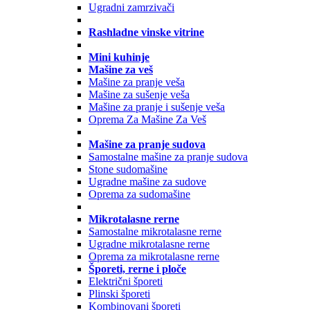
Ugradni zamrzivači
Rashladne vinske vitrine
Mini kuhinje
Mašine za veš
Mašine za pranje veša
Mašine za sušenje veša
Mašine za pranje i sušenje veša
Oprema Za Mašine Za Veš
Mašine za pranje sudova
Samostalne mašine za pranje sudova
Stone sudomašine
Ugradne mašine za sudove
Oprema za sudomašine
Mikrotalasne rerne
Samostalne mikrotalasne rerne
Ugradne mikrotalasne rerne
Oprema za mikrotalasne rerne
Šporeti, rerne i ploče
Električni šporeti
Plinski šporeti
Kombinovani šporeti