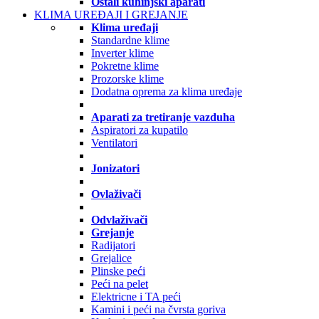
Ostali kuhinjski aparati
KLIMA UREĐAJI I GREJANJE
Klima uređaji
Standardne klime
Inverter klime
Pokretne klime
Prozorske klime
Dodatna oprema za klima uređaje
Aparati za tretiranje vazduha
Aspiratori za kupatilo
Ventilatori
Jonizatori
Ovlaživači
Odvlaživači
Grejanje
Radijatori
Grejalice
Plinske peći
Peći na pelet
Elektricne i TA peći
Kamini i peći na čvrsta goriva