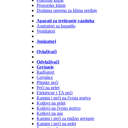
Pokretne klime
Prozorske klime
Dodatna oprema za klima uređaje
Aparati za tretiranje vazduha
Aspiratori za kupatilo
Ventilatori
Jonizatori
Ovlaživači
Odvlaživači
Grejanje
Radijatori
Grejalice
Plinske peći
Peći na pelet
Elektricne i TA peći
Kamini i peći na čvrsta goriva
Kotlovi na pelet
Kotlovi na čvrsto gorivo
Kotlovi na gas
Kamini i peći za etažno grejanje
Kamini i peći na pelet