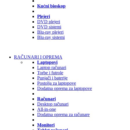
Kućni bioskop
Plejeri
DVD plejeri
DVD sistemi
Blu-ray plejeri
Blu-ray sistemi
RAČUNARI I OPREMA
Laptopovi
Laptop računari
Torbe i futrole
Punjači i baterije
Postolja za laptopove
Dodatna oprema za laptopove
Računari
Desktop računari
All-in-one
Dodatna oprema za računare
Monitori