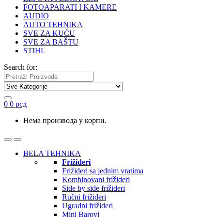
FOTOAPARATI I KAMERE
AUDIO
AUTO TEHNIKA
SVE ZA KUĆU
SVE ZA BAŠTU
STIHL
Search for:
0
0
рсд
Нема производа у корпи.
BELA TEHNIKA
Frižideri
Frižideri sa jednim vratima
Kombinovani frižideri
Side by side frižideri
Ručni frižideri
Ugradni frižideri
Mini Barovi