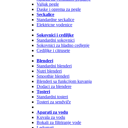
Valjak pegle
Daske i oprema za pegle
Seckalice
Standardne seckalice
Elektricne vodenice
Sokovnici i cediljke
Standardni sokovnici
Sokovnici za hladno cedjenje
Cediljke i citrusete
Blenderi
Standardni blenderi
Nutri blenderi
Smoothie blenderi
Blenderi sa funkcijom kuvanja
Dodaci za blendere
Tosteri
Standardni tosteri
Tosteri za sendviče
Aparati za vodu
Kuvala za vodu
Bokali za filtriranje vode
Ledomati