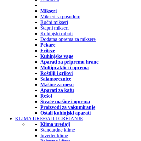
Mikseri
Mikseri sa posudom
Ručni mikseri
Štapni mikseri
Kuhinjski roboti
Dodatna oprema za miksere
Pekare
Friteze
Kuhinjske vage
Aparati za pripremu hrane
Multipraktici i oprema
Roštilji i grilovi
Salamoreznice
Mašine za meso
Aparati za kafu
Rešoi
Šivaće mašine i oprema
Proizvodi za vakumiranje
Ostali kuhinjski aparati
KLIMA UREĐAJI I GREJANJE
Klima uređaji
Standardne klime
Inverter klime