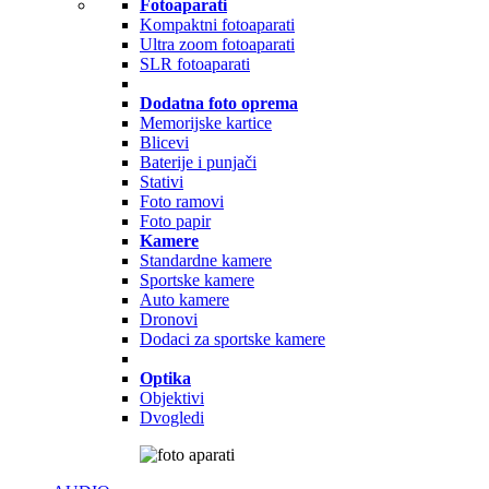
Fotoaparati
Kompaktni fotoaparati
Ultra zoom fotoaparati
SLR fotoaparati
Dodatna foto oprema
Memorijske kartice
Blicevi
Baterije i punjači
Stativi
Foto ramovi
Foto papir
Kamere
Standardne kamere
Sportske kamere
Auto kamere
Dronovi
Dodaci za sportske kamere
Optika
Objektivi
Dvogledi