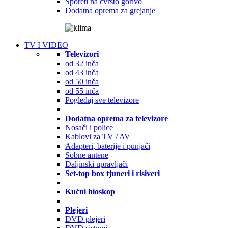
Šporeti na čvrsto gorivo
Dodatna oprema za grejanje
TV I VIDEO
Televizori
od 32 inča
od 43 inča
od 50 inča
od 55 inča
Pogledaj sve televizore
Dodatna oprema za televizore
Nosači i police
Kablovi za TV / AV
Adapteri, baterije i punjači
Sobne antene
Daljinski upravljači
Set-top box tjuneri i risiveri
Kućni bioskop
Plejeri
DVD plejeri