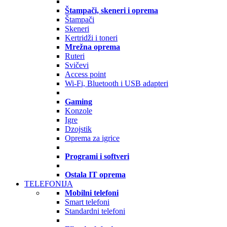
Štampači, skeneri i oprema
Štampači
Skeneri
Kertridži i toneri
Mrežna oprema
Ruteri
Svičevi
Access point
Wi-Fi, Bluetooth i USB adapteri
Gaming
Konzole
Igre
Dzojstik
Oprema za igrice
Programi i softveri
Ostala IT oprema
TELEFONIJA
Mobilni telefoni
Smart telefoni
Standardni telefoni