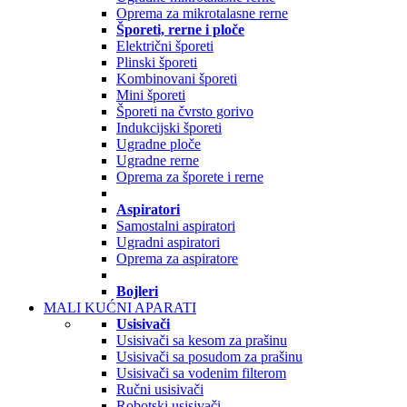
Oprema za mikrotalasne rerne
Šporeti, rerne i ploče
Električni šporeti
Plinski šporeti
Kombinovani šporeti
Mini šporeti
Šporeti na čvrsto gorivo
Indukcijski šporeti
Ugradne ploče
Ugradne rerne
Oprema za šporete i rerne
Aspiratori
Samostalni aspiratori
Ugradni aspiratori
Oprema za aspiratore
Bojleri
MALI KUĆNI APARATI
Usisivači
Usisivači sa kesom za prašinu
Usisivači sa posudom za prašinu
Usisivači sa vodenim filterom
Ručni usisivači
Robotski usisivači