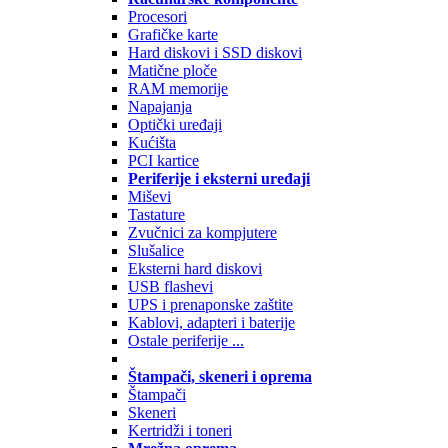
Procesori
Grafičke karte
Hard diskovi i SSD diskovi
Matične ploče
RAM memorije
Napajanja
Optički uređaji
Kućišta
PCI kartice
Periferije i eksterni uređaji
Miševi
Tastature
Zvučnici za kompjutere
Slušalice
Eksterni hard diskovi
USB flashevi
UPS i prenaponske zaštite
Kablovi, adapteri i baterije
Ostale periferije ...
Štampači, skeneri i oprema
Štampači
Skeneri
Kertridži i toneri