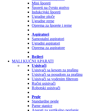
Mini šporeti
Šporeti na čvrsto gorivo
Indukcijski šporeti
Ugradne ploče
Ugradne rerne
Oprema za šporete i rerne
Aspiratori
Samostalni aspiratori
Ugradni aspiratori
Oprema za aspiratore
Bojleri
MALI KUĆNI APARATI
Usisivači
Usisivači sa kesom za prašinu
Usisivači sa posudom za prašinu
Usisivači sa vodenim filterom
Ručni usisivači
Robotski usisivači
Pegle
Standardne pegle
Parne stanice
Aparati za vertikalno peglanje