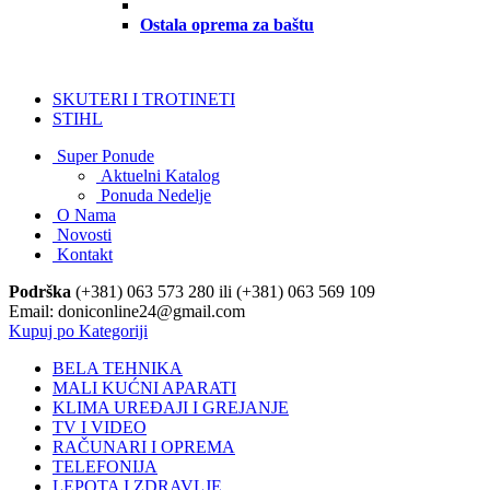
Ostala oprema za baštu
SKUTERI I TROTINETI
STIHL
Super Ponude
Aktuelni Katalog
Ponuda Nedelje
O Nama
Novosti
Kontakt
Podrška
(+381) 063 573 280 ili (+381) 063 569 109
Email: doniconline24@gmail.com
Kupuj po Kategoriji
BELA TEHNIKA
MALI KUĆNI APARATI
KLIMA UREĐAJI I GREJANJE
TV I VIDEO
RAČUNARI I OPREMA
TELEFONIJA
LEPOTA I ZDRAVLJE