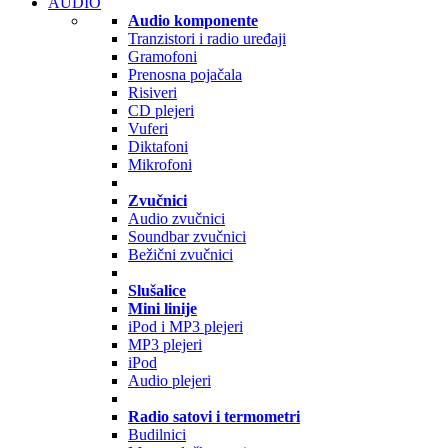
AUDIO
Audio komponente
Tranzistori i radio uređaji
Gramofoni
Prenosna pojačala
Risiveri
CD plejeri
Vuferi
Diktafoni
Mikrofoni
Zvučnici
Audio zvučnici
Soundbar zvučnici
Bežični zvučnici
Slušalice
Mini linije
iPod i MP3 plejeri
MP3 plejeri
iPod
Audio plejeri
Radio satovi i termometri
Budilnici