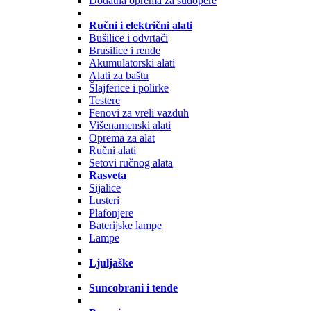
Dodatna oprema za sudopere
Ručni i električni alati
Bušilice i odvrtači
Brusilice i rende
Akumulatorski alati
Alati za baštu
Šlajferice i polirke
Testere
Fenovi za vreli vazduh
Višenamenski alati
Oprema za alat
Ručni alati
Setovi ručnog alata
Rasveta
Sijalice
Lusteri
Plafonjere
Baterijske lampe
Lampe
Ljuljaške
Suncobrani i tende