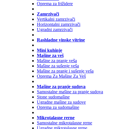
Oprema za frižidere
Zamrzivači
Vertikalni zamrzivači
Horizontalni zamrzivači
Ugradni zamrzivači
Rashladne vinske vitrine
Mini kuhinje
Mašine za veš
Mašine za pranje veša
Mašine za sušenje veša
Mašine za pranje i sušenje veša
Oprema Za Mašine Za Veš
Mašine za pranje sudova
Samostalne mašine za pranje sudova
Stone sudomašine
Ugradne mašine za sudove
Oprema za sudomašine
Mikrotalasne rerne
Samostalne mikrotalasne rerne
Ugradne mikrotalasne rerne