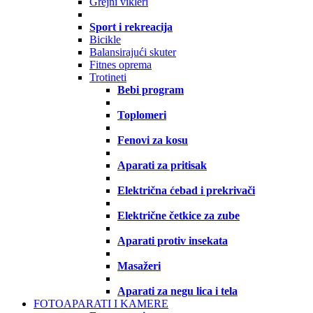
Grejni vikleri
Sport i rekreacija
Bicikle
Balansirajući skuter
Fitnes oprema
Trotineti
Bebi program
Toplomeri
Fenovi za kosu
Aparati za pritisak
Električna ćebad i prekrivači
Električne četkice za zube
Aparati protiv insekata
Masažeri
Aparati za negu lica i tela
FOTOAPARATI I KAMERE