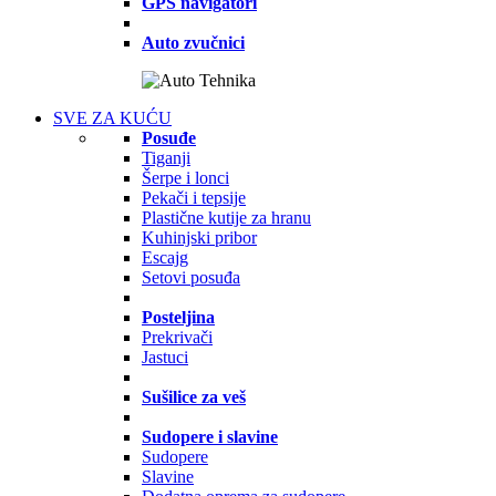
GPS navigatori
Auto zvučnici
SVE ZA KUĆU
Posuđe
Tiganji
Šerpe i lonci
Pekači i tepsije
Plastične kutije za hranu
Kuhinjski pribor
Escajg
Setovi posuđa
Posteljina
Prekrivači
Jastuci
Sušilice za veš
Sudopere i slavine
Sudopere
Slavine