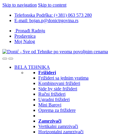
Skip to navigation
Skip to content
Telefonska Podrška: (+381) 063 573 280
E-mail: bojan.p@donictrgovina.rs
Pronađi Radnju
Prodavnica
Moj Nalog
BELA TEHNIKA
Frižideri
Frižideri sa jednim vratima
Kombinovani frižideri
Side by side frižideri
Ručni frižideri
Ugradni frižideri
Mini Barovi
Oprema za frižidere
Zamrzivači
Vertikalni zamrzivači
Horizontalni zamrzivači