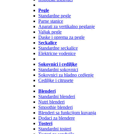
Pegle
Standardne pegle
Parne stanice
Aparati za vertikalno peglanje
Valjak pegle
Daske i oprema za pegle
Seckalice
Standardne seckalice
Elektricne vodenice
Sokovnici i cediljke
Standardni sokovnici
Sokovnici za hladno cedjenje
Cediljke i citrusete
Blenderi
Standardni blenderi
Nutri blenderi
Smoothie blenderi
Blenderi sa funkcijom kuvanja
Dodaci za blendere
Tosteri
Standardni tosteri