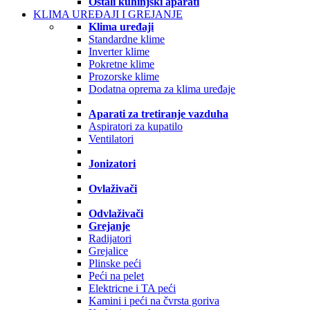
Ostali kuhinjski aparati
KLIMA UREĐAJI I GREJANJE
Klima uređaji
Standardne klime
Inverter klime
Pokretne klime
Prozorske klime
Dodatna oprema za klima uređaje
Aparati za tretiranje vazduha
Aspiratori za kupatilo
Ventilatori
Jonizatori
Ovlaživači
Odvlaživači
Grejanje
Radijatori
Grejalice
Plinske peći
Peći na pelet
Elektricne i TA peći
Kamini i peći na čvrsta goriva