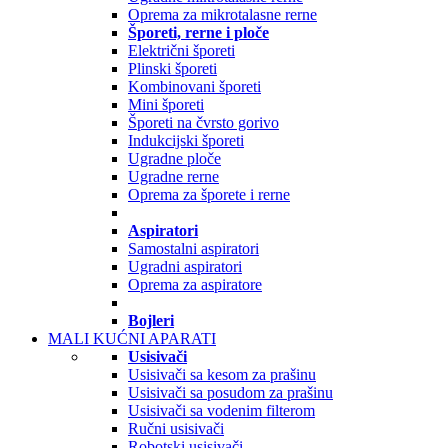
Oprema za mikrotalasne rerne
Šporeti, rerne i ploče
Električni šporeti
Plinski šporeti
Kombinovani šporeti
Mini šporeti
Šporeti na čvrsto gorivo
Indukcijski šporeti
Ugradne ploče
Ugradne rerne
Oprema za šporete i rerne
Aspiratori
Samostalni aspiratori
Ugradni aspiratori
Oprema za aspiratore
Bojleri
MALI KUĆNI APARATI
Usisivači
Usisivači sa kesom za prašinu
Usisivači sa posudom za prašinu
Usisivači sa vodenim filterom
Ručni usisivači
Robotski usisivači