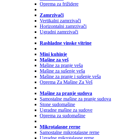
Oprema za frižidere
Zamrzivači
Vertikalni zamrzivači
Horizontalni zamrzivači
Ugradni zamrzivači
Rashladne vinske vitrine
Mini kuhinje
Mašine za veš
Mašine za pranje veša
Mašine za sušenje veša
Mašine za pranje i sušenje veša
Oprema Za Mašine Za Veš
Mašine za pranje sudova
Samostalne mašine za pranje sudova
Stone sudomašine
Ugradne mašine za sudove
Oprema za sudomašine
Mikrotalasne rerne
Samostalne mikrotalasne rerne
Ugradne mikrotalasne rerne