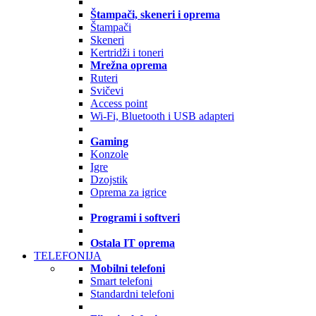
Štampači, skeneri i oprema
Štampači
Skeneri
Kertridži i toneri
Mrežna oprema
Ruteri
Svičevi
Access point
Wi-Fi, Bluetooth i USB adapteri
Gaming
Konzole
Igre
Dzojstik
Oprema za igrice
Programi i softveri
Ostala IT oprema
TELEFONIJA
Mobilni telefoni
Smart telefoni
Standardni telefoni