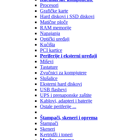
Procesori
Grafičke karte
Hard diskovi i SSD diskovi
Matične ploče
RAM memorije
Napajanja
Optički uređaji
Kućišta
PCI kartice
Periferije i eksterni uređaji
Miševi
Tastature
Zvučnici za kompjutere
Slušalice
Eksterni hard diskovi
USB flashevi
UPS i prenaponske zaštite
Kablovi, adapteri i baterije
Ostale periferije ...
Štampači, skeneri i oprema
Štampači
Skeneri
Kertridži i toneri