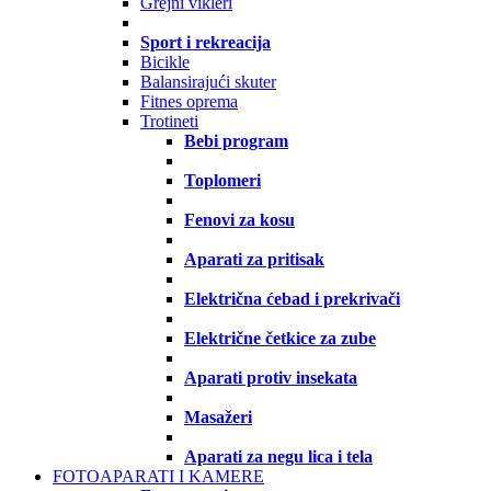
Grejni vikleri
Sport i rekreacija
Bicikle
Balansirajući skuter
Fitnes oprema
Trotineti
Bebi program
Toplomeri
Fenovi za kosu
Aparati za pritisak
Električna ćebad i prekrivači
Električne četkice za zube
Aparati protiv insekata
Masažeri
Aparati za negu lica i tela
FOTOAPARATI I KAMERE