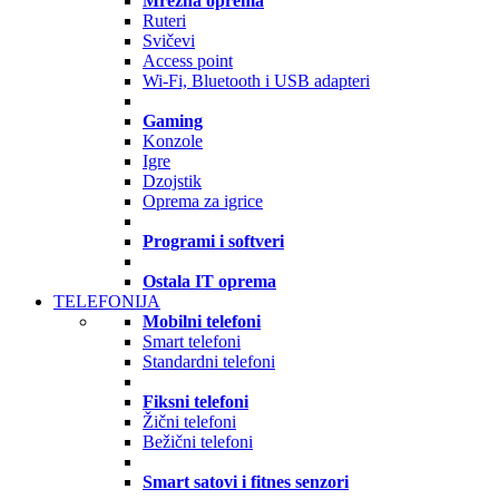
Mrežna oprema
Ruteri
Svičevi
Access point
Wi-Fi, Bluetooth i USB adapteri
Gaming
Konzole
Igre
Dzojstik
Oprema za igrice
Programi i softveri
Ostala IT oprema
TELEFONIJA
Mobilni telefoni
Smart telefoni
Standardni telefoni
Fiksni telefoni
Žični telefoni
Bežični telefoni
Smart satovi i fitnes senzori