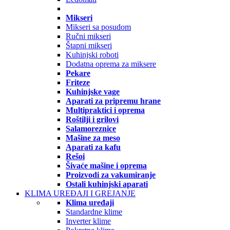
Mikseri
Mikseri sa posudom
Ručni mikseri
Štapni mikseri
Kuhinjski roboti
Dodatna oprema za miksere
Pekare
Friteze
Kuhinjske vage
Aparati za pripremu hrane
Multipraktici i oprema
Roštilji i grilovi
Salamoreznice
Mašine za meso
Aparati za kafu
Rešoi
Šivaće mašine i oprema
Proizvodi za vakumiranje
Ostali kuhinjski aparati
KLIMA UREĐAJI I GREJANJE
Klima uređaji
Standardne klime
Inverter klime