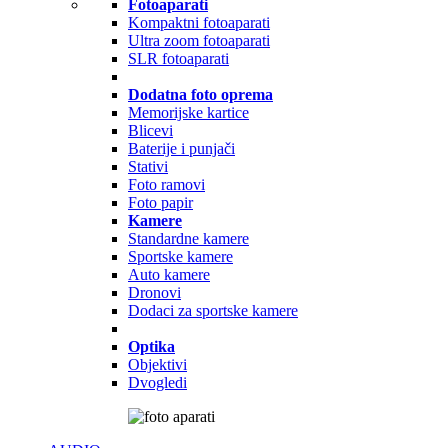
Fotoaparati
Kompaktni fotoaparati
Ultra zoom fotoaparati
SLR fotoaparati
Dodatna foto oprema
Memorijske kartice
Blicevi
Baterije i punjači
Stativi
Foto ramovi
Foto papir
Kamere
Standardne kamere
Sportske kamere
Auto kamere
Dronovi
Dodaci za sportske kamere
Optika
Objektivi
Dvogledi