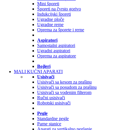
Mini šporeti
Šporeti na čvrsto gorivo
Indukcijski šporeti
Ugradne ploče
Ugradne rerne
Oprema za šporete i rerne
Aspiratori
Samostalni aspiratori
Ugradni aspiratori
Oprema za aspiratore
Bojleri
MALI KUĆNI APARATI
Usisivači
Usisivači sa kesom za prašinu
Usisivači sa posudom za prašinu
Usisivači sa vodenim filterom
Ručni usisivači
Robotski usisivači
Pegle
Standardne pegle
Parne stanice
Aparati za vertikalno peglanje