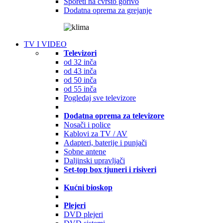
Šporeti na čvrsto gorivo
Dodatna oprema za grejanje
TV I VIDEO
Televizori
od 32 inča
od 43 inča
od 50 inča
od 55 inča
Pogledaj sve televizore
Dodatna oprema za televizore
Nosači i police
Kablovi za TV / AV
Adapteri, baterije i punjači
Sobne antene
Daljinski upravljači
Set-top box tjuneri i risiveri
Kućni bioskop
Plejeri
DVD plejeri