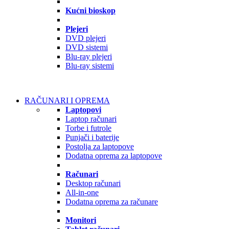
Kućni bioskop
Plejeri
DVD plejeri
DVD sistemi
Blu-ray plejeri
Blu-ray sistemi
RAČUNARI I OPREMA
Laptopovi
Laptop računari
Torbe i futrole
Punjači i baterije
Postolja za laptopove
Dodatna oprema za laptopove
Računari
Desktop računari
All-in-one
Dodatna oprema za računare
Monitori