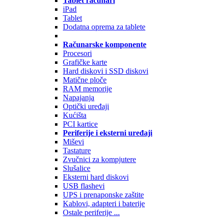
Tablet računari
iPad
Tablet
Dodatna oprema za tablete
Računarske komponente
Procesori
Grafičke karte
Hard diskovi i SSD diskovi
Matične ploče
RAM memorije
Napajanja
Optički uređaji
Kućišta
PCI kartice
Periferije i eksterni uređaji
Miševi
Tastature
Zvučnici za kompjutere
Slušalice
Eksterni hard diskovi
USB flashevi
UPS i prenaponske zaštite
Kablovi, adapteri i baterije
Ostale periferije ...