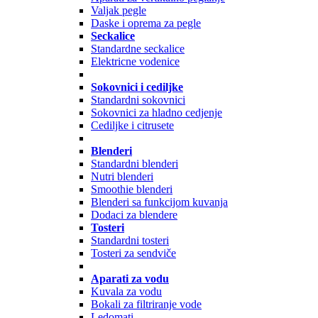
Valjak pegle
Daske i oprema za pegle
Seckalice
Standardne seckalice
Elektricne vodenice
Sokovnici i cediljke
Standardni sokovnici
Sokovnici za hladno cedjenje
Cediljke i citrusete
Blenderi
Standardni blenderi
Nutri blenderi
Smoothie blenderi
Blenderi sa funkcijom kuvanja
Dodaci za blendere
Tosteri
Standardni tosteri
Tosteri za sendviče
Aparati za vodu
Kuvala za vodu
Bokali za filtriranje vode
Ledomati