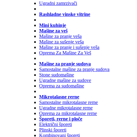
Ugradni zamrzivači
Rashladne vinske vitrine
Mini kuhinje
Mašine za veš
Mašine za pranje veša
Mašine za sušenje veša
Mašine za pranje i sušenje veša
Oprema Za Mašine Za Veš
Mašine za pranje sudova
Samostalne mašine za pranje sudova
Stone sudomašine
Ugradne mašine za sudove
Oprema za sudomašine
Mikrotalasne rerne
Samostalne mikrotalasne rerne
Ugradne mikrotalasne rerne
Oprema za mikrotalasne rerne
Šporeti, rerne i ploče
Električni šporeti
Plinski šporeti
Kombinovani šporeti