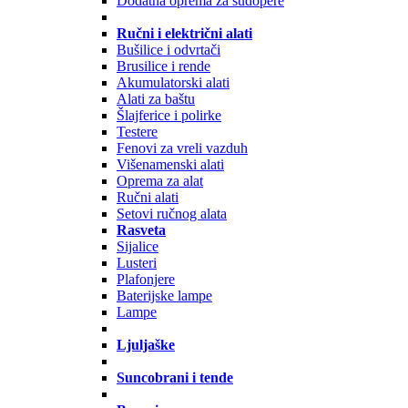
Dodatna oprema za sudopere
Ručni i električni alati
Bušilice i odvrtači
Brusilice i rende
Akumulatorski alati
Alati za baštu
Šlajferice i polirke
Testere
Fenovi za vreli vazduh
Višenamenski alati
Oprema za alat
Ručni alati
Setovi ručnog alata
Rasveta
Sijalice
Lusteri
Plafonjere
Baterijske lampe
Lampe
Ljuljaške
Suncobrani i tende