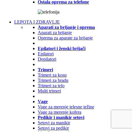
Ostala oprema za telefone
LEPOTA I ZDRAVLJE
Aparati za brijanje i oprema
Aparati za brijanje
Oprema za aparate za brijanje
Epilatori i ženski brijači
Epilatori
Depilatori
Trimeri
Trimeri za kosu
Trimeri za bradu
Trimeri za telo
Multi trimeri
Vage
Vage za merenje telesne težine
Vage za merenje kofera
Pedikir i manikir setovi
Setovi za manikir
Setovi za pedikir