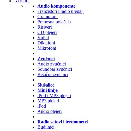
AUDIO
Audio komponente
Tranzistori i radio uređaji
Gramofoni
Prenosna pojačala
Risiveri
CD plejeri
Vuferi
Diktafoni
Mikrofoni
Zvučnici
Audio zvučnici
Soundbar zvučnici
Bežični zvučnici
Slušalice
Mini linije
iPod i MP3 plejeri
MP3 plejeri
iPod
Audio plejeri
Radio satovi i termometri
Budilnici