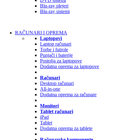
DVD sistemi
Blu-ray plejeri
Blu-ray sistemi
RAČUNARI I OPREMA
Laptopovi
Laptop računari
Torbe i futrole
Punjači i baterije
Postolja za laptopove
Dodatna oprema za laptopove
Računari
Desktop računari
All-in-one
Dodatna oprema za računare
Monitori
Tablet računari
iPad
Tablet
Dodatna oprema za tablete
Računarske komponente