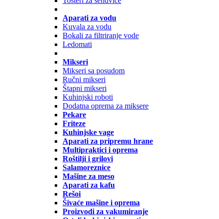
Tosteri za sendviče
Aparati za vodu
Kuvala za vodu
Bokali za filtriranje vode
Ledomati
Mikseri
Mikseri sa posudom
Ručni mikseri
Štapni mikseri
Kuhinjski roboti
Dodatna oprema za miksere
Pekare
Friteze
Kuhinjske vage
Aparati za pripremu hrane
Multipraktici i oprema
Roštilji i grilovi
Salamoreznice
Mašine za meso
Aparati za kafu
Rešoi
Šivaće mašine i oprema
Proizvodi za vakumiranje