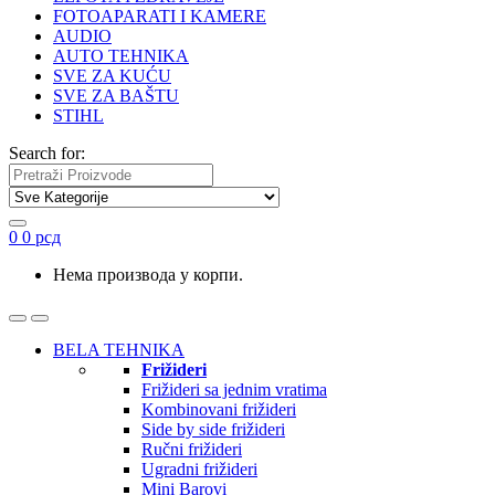
FOTOAPARATI I KAMERE
AUDIO
AUTO TEHNIKA
SVE ZA KUĆU
SVE ZA BAŠTU
STIHL
Search for:
0
0
рсд
Нема производа у корпи.
BELA TEHNIKA
Frižideri
Frižideri sa jednim vratima
Kombinovani frižideri
Side by side frižideri
Ručni frižideri
Ugradni frižideri
Mini Barovi