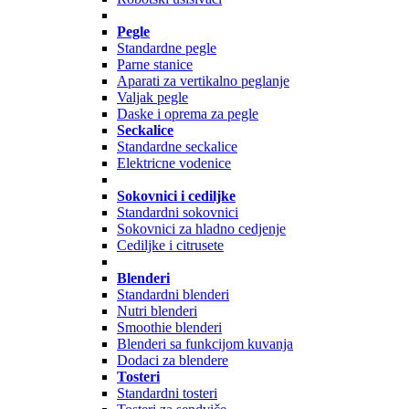
Pegle
Standardne pegle
Parne stanice
Aparati za vertikalno peglanje
Valjak pegle
Daske i oprema za pegle
Seckalice
Standardne seckalice
Elektricne vodenice
Sokovnici i cediljke
Standardni sokovnici
Sokovnici za hladno cedjenje
Cediljke i citrusete
Blenderi
Standardni blenderi
Nutri blenderi
Smoothie blenderi
Blenderi sa funkcijom kuvanja
Dodaci za blendere
Tosteri
Standardni tosteri