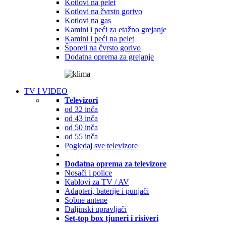
Kotlovi na pelet
Kotlovi na čvrsto gorivo
Kotlovi na gas
Kamini i peći za etažno grejanje
Kamini i peći na pelet
Šporeti na čvrsto gorivo
Dodatna oprema za grejanje
TV I VIDEO
Televizori
od 32 inča
od 43 inča
od 50 inča
od 55 inča
Pogledaj sve televizore
Dodatna oprema za televizore
Nosači i police
Kablovi za TV / AV
Adapteri, baterije i punjači
Sobne antene
Daljinski upravljači
Set-top box tjuneri i risiveri