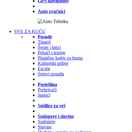
GPS navigatori
Auto zvučnici
SVE ZA KUĆU
Posuđe
Tiganji
Šerpe i lonci
Pekači i tepsije
Plastične kutije za hranu
Kuhinjski pribor
Escajg
Setovi posuđa
Posteljina
Prekrivači
Jastuci
Sušilice za veš
Sudopere i slavine
Sudopere
Slavine