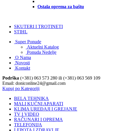
Ostala oprema za baštu
SKUTERI I TROTINETI
STIHL
Super Ponude
Aktuelni Katalog
Ponuda Nedelje
O Nama
Novosti
Kontakt
Podrška
(+381) 063 573 280 ili (+381) 063 569 109
Email: doniconline24@gmail.com
Kupuj po Kategoriji
BELA TEHNIKA
MALI KUĆNI APARATI
KLIMA UREĐAJI I GREJANJE
TV I VIDEO
RAČUNARI I OPREMA
TELEFONIJA
LEPOTA I ZDRAVLJE