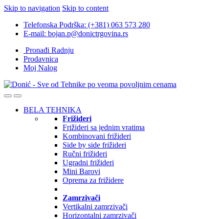
Skip to navigation
Skip to content
Telefonska Podrška: (+381) 063 573 280
E-mail: bojan.p@donictrgovina.rs
Pronađi Radnju
Prodavnica
Moj Nalog
BELA TEHNIKA
Frižideri
Frižideri sa jednim vratima
Kombinovani frižideri
Side by side frižideri
Ručni frižideri
Ugradni frižideri
Mini Barovi
Oprema za frižidere
Zamrzivači
Vertikalni zamrzivači
Horizontalni zamrzivači