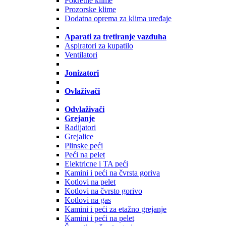
Pokretne klime
Prozorske klime
Dodatna oprema za klima uređaje
Aparati za tretiranje vazduha
Aspiratori za kupatilo
Ventilatori
Jonizatori
Ovlaživači
Odvlaživači
Grejanje
Radijatori
Grejalice
Plinske peći
Peći na pelet
Elektricne i TA peći
Kamini i peći na čvrsta goriva
Kotlovi na pelet
Kotlovi na čvrsto gorivo
Kotlovi na gas
Kamini i peći za etažno grejanje
Kamini i peći na pelet