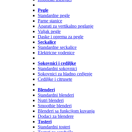
Pegle
Standardne pegle
Parne stanice
Aparati za vertikalno peglanje
Valjak pegle
Daske i oprema za pegle
Seckalice
Standardne seckalice
Elektricne vodenice
Sokovnici i cediljke
Standardni sokovnici
Sokovnici za hladno cedjenje
Cediljke i citrusete
Blenderi
Standardni blenderi
Nutri blenderi
Smoothie blenderi
Blenderi sa funkcijom kuvanja
Dodaci za blendere
Tosteri
Standardni tosteri