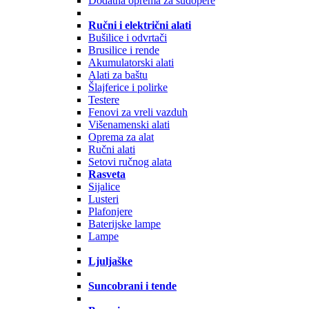
Dodatna oprema za sudopere
Ručni i električni alati
Bušilice i odvrtači
Brusilice i rende
Akumulatorski alati
Alati za baštu
Šlajferice i polirke
Testere
Fenovi za vreli vazduh
Višenamenski alati
Oprema za alat
Ručni alati
Setovi ručnog alata
Rasveta
Sijalice
Lusteri
Plafonjere
Baterijske lampe
Lampe
Ljuljaške
Suncobrani i tende