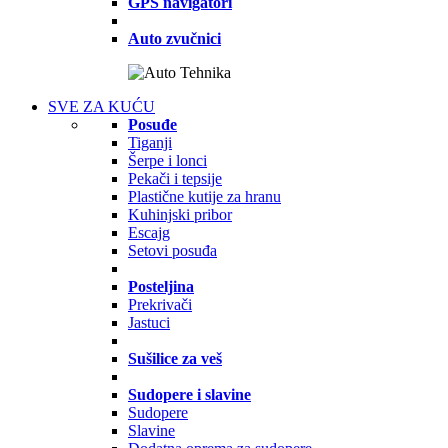
GPS navigatori
Auto zvučnici
SVE ZA KUĆU
Posuđe
Tiganji
Šerpe i lonci
Pekači i tepsije
Plastične kutije za hranu
Kuhinjski pribor
Escajg
Setovi posuđa
Posteljina
Prekrivači
Jastuci
Sušilice za veš
Sudopere i slavine
Sudopere
Slavine