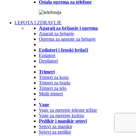
Ostala oprema za telefone
LEPOTA I ZDRAVLJE
Aparati za brijanje i oprema
Aparati za brijanje
Oprema za aparate za brijanje
Epilatori i ženski brijači
Epilatori
Depilatori
Trimeri
Trimeri za kosu
Trimeri za bradu
Trimeri za telo
Multi trimeri
Vage
Vage za merenje telesne težine
Vage za merenje kofera
Pedikir i manikir setovi
Setovi za manikir
Setovi za pedikir