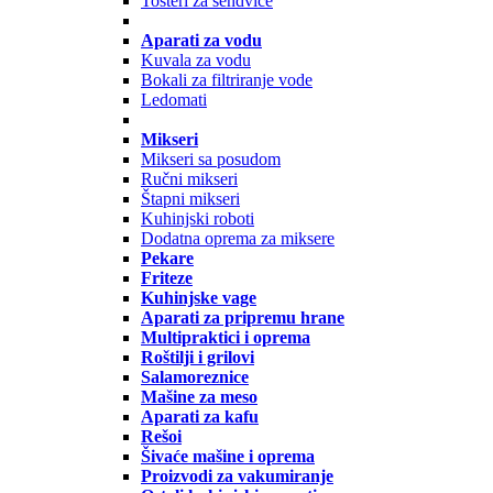
Tosteri za sendviče
Aparati za vodu
Kuvala za vodu
Bokali za filtriranje vode
Ledomati
Mikseri
Mikseri sa posudom
Ručni mikseri
Štapni mikseri
Kuhinjski roboti
Dodatna oprema za miksere
Pekare
Friteze
Kuhinjske vage
Aparati za pripremu hrane
Multipraktici i oprema
Roštilji i grilovi
Salamoreznice
Mašine za meso
Aparati za kafu
Rešoi
Šivaće mašine i oprema
Proizvodi za vakumiranje