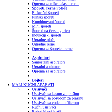
Oprema za mikrotalasne rerne
Šporeti, rerne i ploče
Električni šporeti
Plinski šporeti
Kombinovani šporeti
Mini šporeti
Šporeti na čvrsto gorivo
Indukcijski šporeti
Ugradne ploče
Ugradne rerne
Oprema za šporete i rerne
Aspiratori
Samostalni aspiratori
Ugradni aspiratori
Oprema za aspiratore
Bojleri
MALI KUĆNI APARATI
Usisivači
Usisivači sa kesom za prašinu
Usisivači sa posudom za prašinu
Usisivači sa vodenim filterom
Ručni usisivači
Robotski usisivači