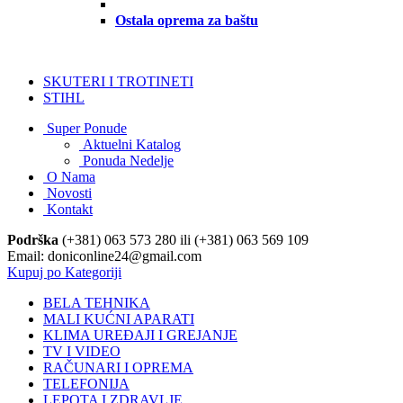
Ostala oprema za baštu
SKUTERI I TROTINETI
STIHL
Super Ponude
Aktuelni Katalog
Ponuda Nedelje
O Nama
Novosti
Kontakt
Podrška
(+381) 063 573 280 ili (+381) 063 569 109
Email: doniconline24@gmail.com
Kupuj po Kategoriji
BELA TEHNIKA
MALI KUĆNI APARATI
KLIMA UREĐAJI I GREJANJE
TV I VIDEO
RAČUNARI I OPREMA
TELEFONIJA
LEPOTA I ZDRAVLJE