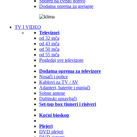
Šporeti na čvrsto gorivo
Dodatna oprema za grejanje
TV I VIDEO
Televizori
od 32 inča
od 43 inča
od 50 inča
od 55 inča
Pogledaj sve televizore
Dodatna oprema za televizore
Nosači i police
Kablovi za TV / AV
Adapteri, baterije i punjači
Sobne antene
Daljinski upravljači
Set-top box tjuneri i risiveri
Kućni bioskop
Plejeri
DVD plejeri