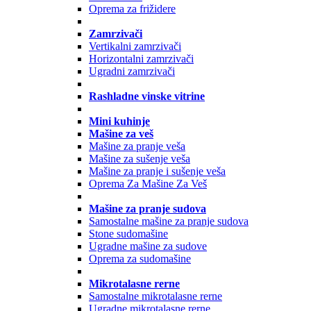
Oprema za frižidere
Zamrzivači
Vertikalni zamrzivači
Horizontalni zamrzivači
Ugradni zamrzivači
Rashladne vinske vitrine
Mini kuhinje
Mašine za veš
Mašine za pranje veša
Mašine za sušenje veša
Mašine za pranje i sušenje veša
Oprema Za Mašine Za Veš
Mašine za pranje sudova
Samostalne mašine za pranje sudova
Stone sudomašine
Ugradne mašine za sudove
Oprema za sudomašine
Mikrotalasne rerne
Samostalne mikrotalasne rerne
Ugradne mikrotalasne rerne