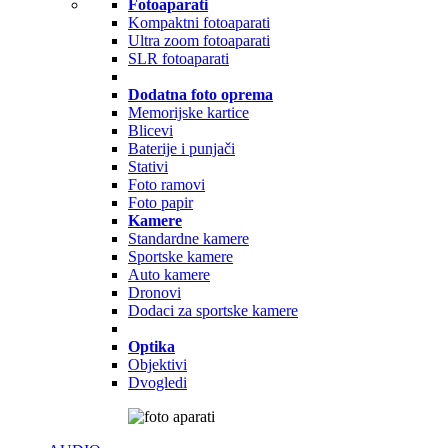
Fotoaparati
Kompaktni fotoaparati
Ultra zoom fotoaparati
SLR fotoaparati
Dodatna foto oprema
Memorijske kartice
Blicevi
Baterije i punjači
Stativi
Foto ramovi
Foto papir
Kamere
Standardne kamere
Sportske kamere
Auto kamere
Dronovi
Dodaci za sportske kamere
Optika
Objektivi
Dvogledi