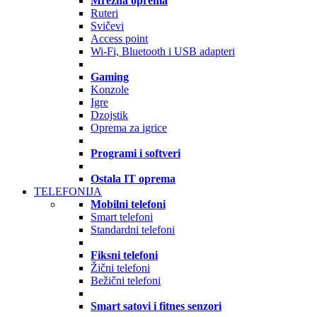
Mrežna oprema
Ruteri
Svičevi
Access point
Wi-Fi, Bluetooth i USB adapteri
Gaming
Konzole
Igre
Dzojstik
Oprema za igrice
Programi i softveri
Ostala IT oprema
TELEFONIJA
Mobilni telefoni
Smart telefoni
Standardni telefoni
Fiksni telefoni
Žični telefoni
Bežični telefoni
Smart satovi i fitnes senzori