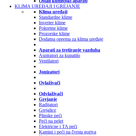
Ostali kuhinjski aparati
KLIMA UREĐAJI I GREJANJE
Klima uređaji
Standardne klime
Inverter klime
Pokretne klime
Prozorske klime
Dodatna oprema za klima uređaje
Aparati za tretiranje vazduha
Aspiratori za kupatilo
Ventilatori
Jonizatori
Ovlaživači
Odvlaživači
Grejanje
Radijatori
Grejalice
Plinske peći
Peći na pelet
Elektricne i TA peći
Kamini i peći na čvrsta goriva