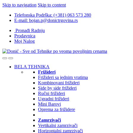
Skip to navigation
Skip to content
Telefonska Podrška: (+381) 063 573 280
E-mail: bojan.p@donictrgovina.rs
Pronađi Radnju
Prodavnica
Moj Nalog
BELA TEHNIKA
Frižideri
Frižideri sa jednim vratima
Kombinovani frižideri
Side by side frižideri
Ručni frižideri
Ugradni frižideri
Mini Barovi
Oprema za frižidere
Zamrzivači
Vertikalni zamrzivači
Horizontalni zamrzivači