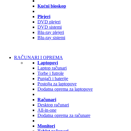
Kućni bioskop
Plejeri
DVD plejeri
DVD sistemi
Blu-ray plejeri
Blu-ray sistemi
RAČUNARI I OPREMA
Laptopovi
Laptop računari
Torbe i futrole
Punjači i baterije
Postolja za laptopove
Dodatna oprema za laptopove
Računari
Desktop računari
All-in-one
Dodatna oprema za računare
Monitori