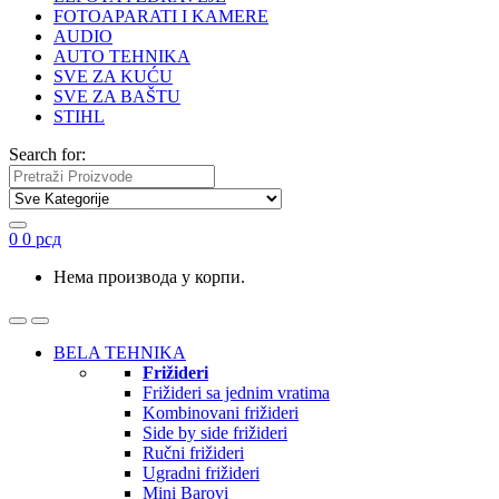
FOTOAPARATI I KAMERE
AUDIO
AUTO TEHNIKA
SVE ZA KUĆU
SVE ZA BAŠTU
STIHL
Search for:
0
0
рсд
Нема производа у корпи.
BELA TEHNIKA
Frižideri
Frižideri sa jednim vratima
Kombinovani frižideri
Side by side frižideri
Ručni frižideri
Ugradni frižideri
Mini Barovi