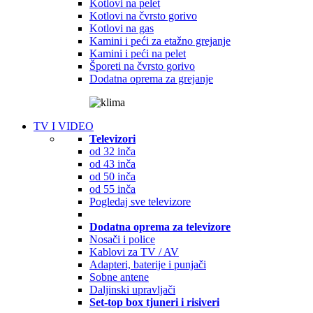
Kotlovi na pelet
Kotlovi na čvrsto gorivo
Kotlovi na gas
Kamini i peći za etažno grejanje
Kamini i peći na pelet
Šporeti na čvrsto gorivo
Dodatna oprema za grejanje
TV I VIDEO
Televizori
od 32 inča
od 43 inča
od 50 inča
od 55 inča
Pogledaj sve televizore
Dodatna oprema za televizore
Nosači i police
Kablovi za TV / AV
Adapteri, baterije i punjači
Sobne antene
Daljinski upravljači
Set-top box tjuneri i risiveri