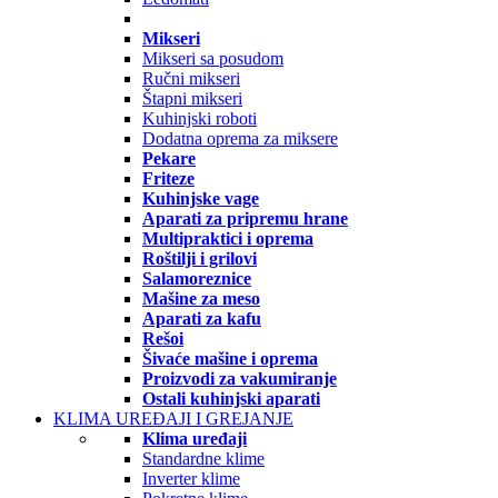
Mikseri
Mikseri sa posudom
Ručni mikseri
Štapni mikseri
Kuhinjski roboti
Dodatna oprema za miksere
Pekare
Friteze
Kuhinjske vage
Aparati za pripremu hrane
Multipraktici i oprema
Roštilji i grilovi
Salamoreznice
Mašine za meso
Aparati za kafu
Rešoi
Šivaće mašine i oprema
Proizvodi za vakumiranje
Ostali kuhinjski aparati
KLIMA UREĐAJI I GREJANJE
Klima uređaji
Standardne klime
Inverter klime