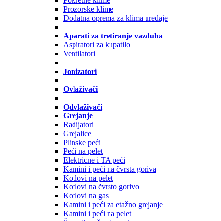
Pokretne klime
Prozorske klime
Dodatna oprema za klima uređaje
Aparati za tretiranje vazduha
Aspiratori za kupatilo
Ventilatori
Jonizatori
Ovlaživači
Odvlaživači
Grejanje
Radijatori
Grejalice
Plinske peći
Peći na pelet
Elektricne i TA peći
Kamini i peći na čvrsta goriva
Kotlovi na pelet
Kotlovi na čvrsto gorivo
Kotlovi na gas
Kamini i peći za etažno grejanje
Kamini i peći na pelet