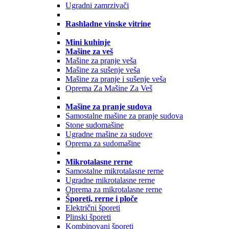
Ugradni zamrzivači
Rashladne vinske vitrine
Mini kuhinje
Mašine za veš
Mašine za pranje veša
Mašine za sušenje veša
Mašine za pranje i sušenje veša
Oprema Za Mašine Za Veš
Mašine za pranje sudova
Samostalne mašine za pranje sudova
Stone sudomašine
Ugradne mašine za sudove
Oprema za sudomašine
Mikrotalasne rerne
Samostalne mikrotalasne rerne
Ugradne mikrotalasne rerne
Oprema za mikrotalasne rerne
Šporeti, rerne i ploče
Električni šporeti
Plinski šporeti
Kombinovani šporeti