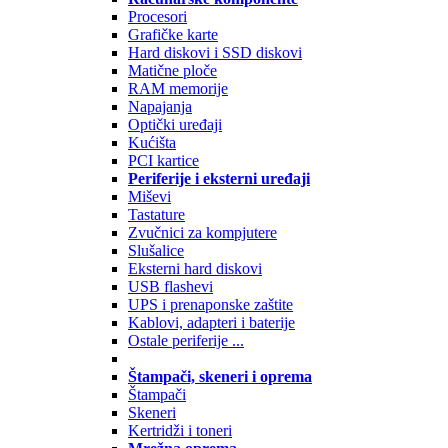
Procesori
Grafičke karte
Hard diskovi i SSD diskovi
Matične ploče
RAM memorije
Napajanja
Optički uređaji
Kućišta
PCI kartice
Periferije i eksterni uređaji
Miševi
Tastature
Zvučnici za kompjutere
Slušalice
Eksterni hard diskovi
USB flashevi
UPS i prenaponske zaštite
Kablovi, adapteri i baterije
Ostale periferije ...
Štampači, skeneri i oprema
Štampači
Skeneri
Kertridži i toneri