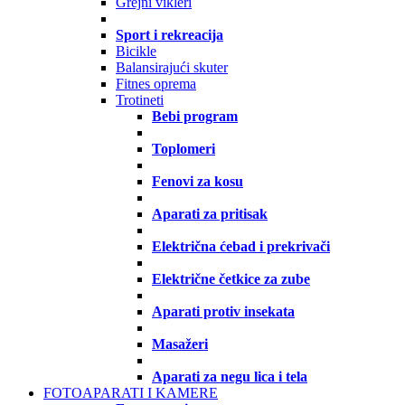
Grejni vikleri
Sport i rekreacija
Bicikle
Balansirajući skuter
Fitnes oprema
Trotineti
Bebi program
Toplomeri
Fenovi za kosu
Aparati za pritisak
Električna ćebad i prekrivači
Električne četkice za zube
Aparati protiv insekata
Masažeri
Aparati za negu lica i tela
FOTOAPARATI I KAMERE