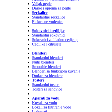
Valjak pegle
Daske i oprema za pegle
Seckalice
Standardne seckalice
Elektricne vodenice
Sokovnici i cediljke
Standardni sokovnici
Sokovnici za hladno cedjenje
Cediljke i citrusete
Blenderi
Standardni blenderi
Nutri blenderi
Smoothie blenderi
Blenderi sa funkcijom kuvanja
Dodaci za blendere
Tosteri
Standardni tosteri
Tosteri za sendviče
Aparati za vodu
Kuvala za vodu
Bokali za filtriranje vode
Ledomati