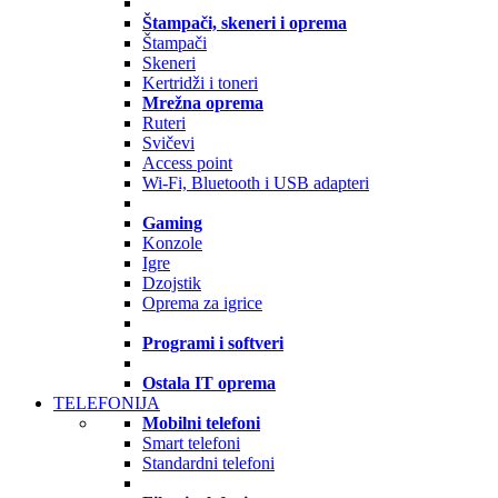
Štampači, skeneri i oprema
Štampači
Skeneri
Kertridži i toneri
Mrežna oprema
Ruteri
Svičevi
Access point
Wi-Fi, Bluetooth i USB adapteri
Gaming
Konzole
Igre
Dzojstik
Oprema za igrice
Programi i softveri
Ostala IT oprema
TELEFONIJA
Mobilni telefoni
Smart telefoni
Standardni telefoni