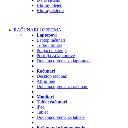
DVD sistemi
Blu-ray plejeri
Blu-ray sistemi
RAČUNARI I OPREMA
Laptopovi
Laptop računari
Torbe i futrole
Punjači i baterije
Postolja za laptopove
Dodatna oprema za laptopove
Računari
Desktop računari
All-in-one
Dodatna oprema za računare
Monitori
Tablet računari
iPad
Tablet
Dodatna oprema za tablete
Računarske komponente