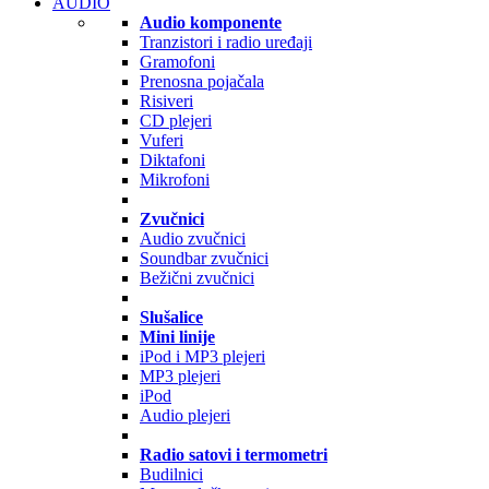
AUDIO
Audio komponente
Tranzistori i radio uređaji
Gramofoni
Prenosna pojačala
Risiveri
CD plejeri
Vuferi
Diktafoni
Mikrofoni
Zvučnici
Audio zvučnici
Soundbar zvučnici
Bežični zvučnici
Slušalice
Mini linije
iPod i MP3 plejeri
MP3 plejeri
iPod
Audio plejeri
Radio satovi i termometri
Budilnici