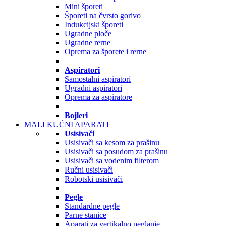
Mini šporeti
Šporeti na čvrsto gorivo
Indukcijski šporeti
Ugradne ploče
Ugradne rerne
Oprema za šporete i rerne
Aspiratori
Samostalni aspiratori
Ugradni aspiratori
Oprema za aspiratore
Bojleri
MALI KUĆNI APARATI
Usisivači
Usisivači sa kesom za prašinu
Usisivači sa posudom za prašinu
Usisivači sa vodenim filterom
Ručni usisivači
Robotski usisivači
Pegle
Standardne pegle
Parne stanice
Aparati za vertikalno peglanje