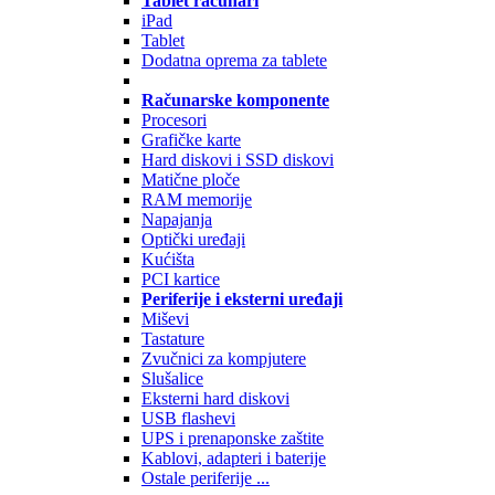
Tablet računari
iPad
Tablet
Dodatna oprema za tablete
Računarske komponente
Procesori
Grafičke karte
Hard diskovi i SSD diskovi
Matične ploče
RAM memorije
Napajanja
Optički uređaji
Kućišta
PCI kartice
Periferije i eksterni uređaji
Miševi
Tastature
Zvučnici za kompjutere
Slušalice
Eksterni hard diskovi
USB flashevi
UPS i prenaponske zaštite
Kablovi, adapteri i baterije
Ostale periferije ...