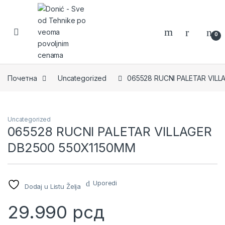
Skip to navigation
Skip to content
0
Почетна
Uncategorized
065528 RUCNI PALETAR VIL
Uncategorized
065528 RUCNI PALETAR VILLAGER
DB2500 550X1150MM
Uporedi
Dodaj u Listu Želja
29.990
рсд