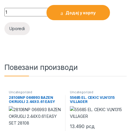
065528 RUCNI PALETAR VILLAGER DB2500 550X1150MM quan
Додај у корпу
Uporedi
Повезани производи
Uncategorized
Uncategorized
28108NP 066993 BAZEN
55685 EL. CEKIC VLN1315
OKRUGLI 2.44X0.61 EASY
VILLAGER
SET 28108
13.490
рсд