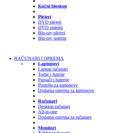
Kućni bioskop
Plejeri
DVD plejeri
DVD sistemi
Blu-ray plejeri
Blu-ray sistemi
RAČUNARI I OPREMA
Laptopovi
Laptop računari
Torbe i futrole
Punjači i baterije
Postolja za laptopove
Dodatna oprema za laptopove
Računari
Desktop računari
All-in-one
Dodatna oprema za računare
Monitori