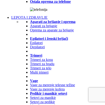
Ostala oprema za telefone
LEPOTA I ZDRAVLJE
Aparati za brijanje i oprema
Aparati za brijanje
Oprema za aparate za brijanje
Epilatori i ženski brijači
Epilatori
Depilatori
Trimeri
Trimeri za kosu
Trimeri za bradu
Trimeri za telo
Multi trimeri
Vage
Vage za merenje telesne težine
Vage za merenje kofera
Pedikir i manikir setovi
Setovi za manikir
Setovi za pedikir