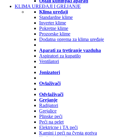
Ostali kuhinjski aparati
KLIMA UREĐAJI I GREJANJE
Klima uređaji
Standardne klime
Inverter klime
Pokretne klime
Prozorske klime
Dodatna oprema za klima uređaje
Aparati za tretiranje vazduha
Aspiratori za kupatilo
Ventilatori
Jonizatori
Ovlaživači
Odvlaživači
Grejanje
Radijatori
Grejalice
Plinske peći
Peći na pelet
Elektricne i TA peći
Kamini i peći na čvrsta goriva