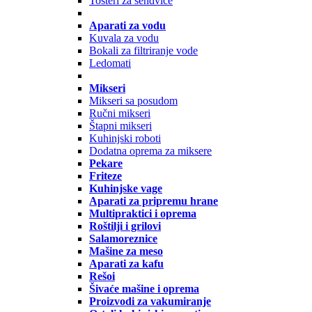
Tosteri za sendviče
Aparati za vodu
Kuvala za vodu
Bokali za filtriranje vode
Ledomati
Mikseri
Mikseri sa posudom
Ručni mikseri
Štapni mikseri
Kuhinjski roboti
Dodatna oprema za miksere
Pekare
Friteze
Kuhinjske vage
Aparati za pripremu hrane
Multipraktici i oprema
Roštilji i grilovi
Salamoreznice
Mašine za meso
Aparati za kafu
Rešoi
Šivaće mašine i oprema
Proizvodi za vakumiranje