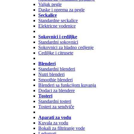
Valjak pegle
Daske i oprema za pegle
Seckalice
Standardne seckalice
Elektricne vodenice
Sokovnici i cediljke
Standardni sokovnici
Sokovnici za hladno cedjenje
Cediljke i citrusete
Blenderi
Standardni blenderi
Nutri blenderi
Smoothie blenderi
Blenderi sa funkcijom kuvanja
Dodaci za blendere
Tosteri
Standardni tosteri
Tosteri za sendviče
Aparati za vodu
Kuvala za vodu
Bokali za filtriranje vode
Ledomati