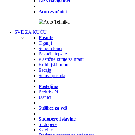
GPS navigatori
Auto zvučnici
SVE ZA KUĆU
Posuđe
Tiganji
Šerpe i lonci
Pekači i tepsije
Plastične kutije za hranu
Kuhinjski pribor
Escajg
Setovi posuđa
Posteljina
Prekrivači
Jastuci
Sušilice za veš
Sudopere i slavine
Sudopere
Slavine