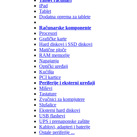
Tablet računari
iPad
Tablet
Dodatna oprema za tablete
Računarske komponente
Procesori
Grafičke karte
Hard diskovi i SSD diskovi
Matične ploče
RAM memorije
Napajanja
Optički uređaji
Kućišta
PCI kartice
Periferije i eksterni uređaji
Miševi
Tastature
Zvučnici za kompjutere
Slušalice
Eksterni hard diskovi
USB flashevi
UPS i prenaponske zaštite
Kablovi, adapteri i baterije
Ostale periferije ...