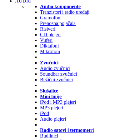
AUDIO
Audio komponente
Tranzistori i radio uređaji
Gramofoni
Prenosna pojačala
Risiveri
CD plejeri
Vuferi
Diktafoni
Mikrofoni
Zvučnici
Audio zvučnici
Soundbar zvučnici
Bežični zvučnici
Slušalice
Mini linije
iPod i MP3 plejeri
MP3 plejeri
iPod
Audio plejeri
Radio satovi i termometri
Budilnici