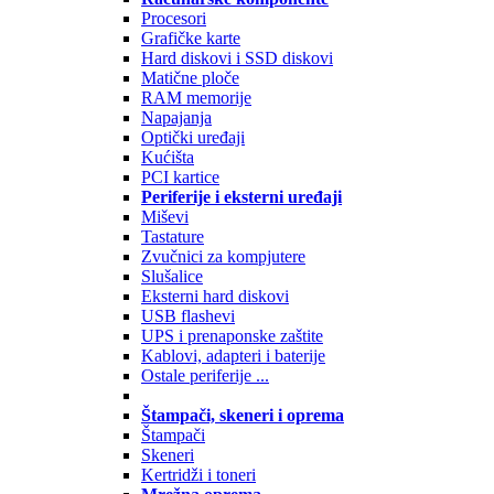
Procesori
Grafičke karte
Hard diskovi i SSD diskovi
Matične ploče
RAM memorije
Napajanja
Optički uređaji
Kućišta
PCI kartice
Periferije i eksterni uređaji
Miševi
Tastature
Zvučnici za kompjutere
Slušalice
Eksterni hard diskovi
USB flashevi
UPS i prenaponske zaštite
Kablovi, adapteri i baterije
Ostale periferije ...
Štampači, skeneri i oprema
Štampači
Skeneri
Kertridži i toneri