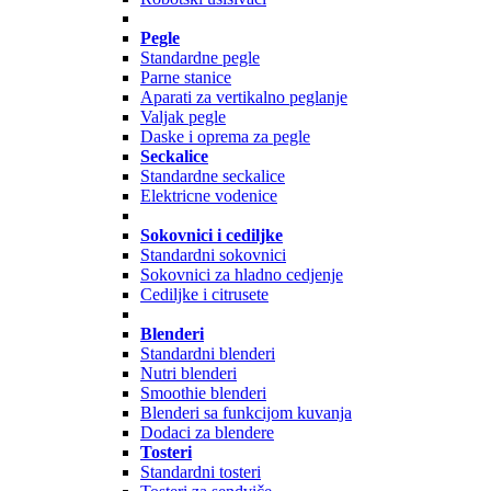
Pegle
Standardne pegle
Parne stanice
Aparati za vertikalno peglanje
Valjak pegle
Daske i oprema za pegle
Seckalice
Standardne seckalice
Elektricne vodenice
Sokovnici i cediljke
Standardni sokovnici
Sokovnici za hladno cedjenje
Cediljke i citrusete
Blenderi
Standardni blenderi
Nutri blenderi
Smoothie blenderi
Blenderi sa funkcijom kuvanja
Dodaci za blendere
Tosteri
Standardni tosteri