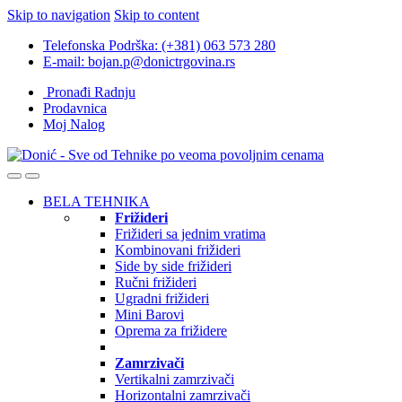
Skip to navigation
Skip to content
Telefonska Podrška: (+381) 063 573 280
E-mail: bojan.p@donictrgovina.rs
Pronađi Radnju
Prodavnica
Moj Nalog
BELA TEHNIKA
Frižideri
Frižideri sa jednim vratima
Kombinovani frižideri
Side by side frižideri
Ručni frižideri
Ugradni frižideri
Mini Barovi
Oprema za frižidere
Zamrzivači
Vertikalni zamrzivači
Horizontalni zamrzivači