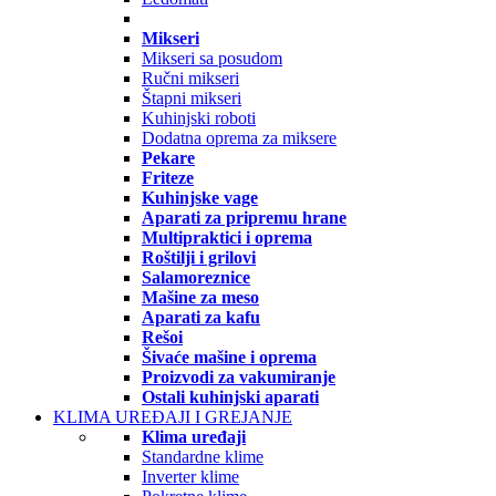
Mikseri
Mikseri sa posudom
Ručni mikseri
Štapni mikseri
Kuhinjski roboti
Dodatna oprema za miksere
Pekare
Friteze
Kuhinjske vage
Aparati za pripremu hrane
Multipraktici i oprema
Roštilji i grilovi
Salamoreznice
Mašine za meso
Aparati za kafu
Rešoi
Šivaće mašine i oprema
Proizvodi za vakumiranje
Ostali kuhinjski aparati
KLIMA UREĐAJI I GREJANJE
Klima uređaji
Standardne klime
Inverter klime