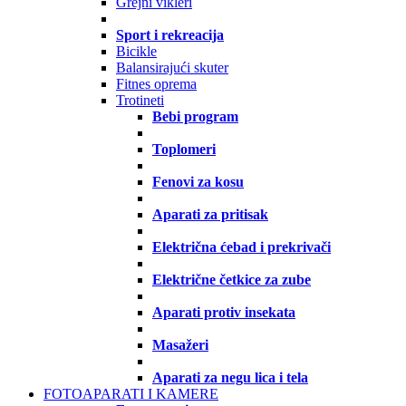
Grejni vikleri
Sport i rekreacija
Bicikle
Balansirajući skuter
Fitnes oprema
Trotineti
Bebi program
Toplomeri
Fenovi za kosu
Aparati za pritisak
Električna ćebad i prekrivači
Električne četkice za zube
Aparati protiv insekata
Masažeri
Aparati za negu lica i tela
FOTOAPARATI I KAMERE