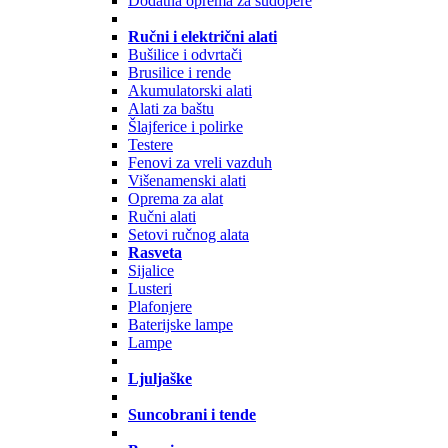
Dodatna oprema za sudopere
Ručni i električni alati
Bušilice i odvrtači
Brusilice i rende
Akumulatorski alati
Alati za baštu
Šlajferice i polirke
Testere
Fenovi za vreli vazduh
Višenamenski alati
Oprema za alat
Ručni alati
Setovi ručnog alata
Rasveta
Sijalice
Lusteri
Plafonjere
Baterijske lampe
Lampe
Ljuljaške
Suncobrani i tende