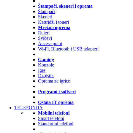
Štampači, skeneri i oprema
Štampači
Skeneri
Kertridži i toneri
Mrežna oprema
Ruteri
Svičevi
Access point
Wi-Fi, Bluetooth i USB adapteri
Gaming
Konzole
Igre
Dzojstik
Oprema za igrice
Programi i softveri
Ostala IT oprema
TELEFONIJA
Mobilni telefoni
Smart telefoni
Standardni telefoni