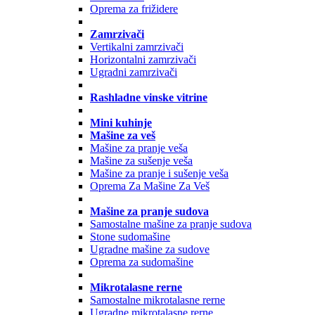
Oprema za frižidere
Zamrzivači
Vertikalni zamrzivači
Horizontalni zamrzivači
Ugradni zamrzivači
Rashladne vinske vitrine
Mini kuhinje
Mašine za veš
Mašine za pranje veša
Mašine za sušenje veša
Mašine za pranje i sušenje veša
Oprema Za Mašine Za Veš
Mašine za pranje sudova
Samostalne mašine za pranje sudova
Stone sudomašine
Ugradne mašine za sudove
Oprema za sudomašine
Mikrotalasne rerne
Samostalne mikrotalasne rerne
Ugradne mikrotalasne rerne