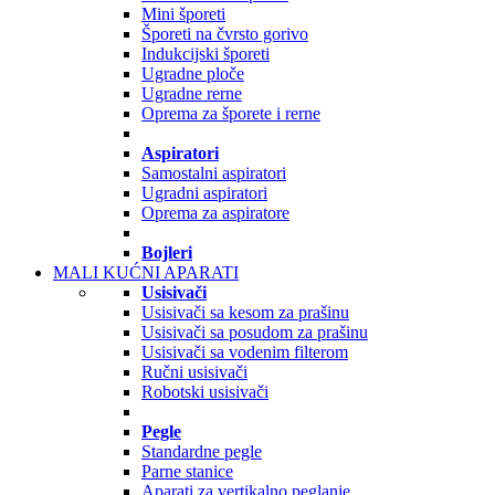
Mini šporeti
Šporeti na čvrsto gorivo
Indukcijski šporeti
Ugradne ploče
Ugradne rerne
Oprema za šporete i rerne
Aspiratori
Samostalni aspiratori
Ugradni aspiratori
Oprema za aspiratore
Bojleri
MALI KUĆNI APARATI
Usisivači
Usisivači sa kesom za prašinu
Usisivači sa posudom za prašinu
Usisivači sa vodenim filterom
Ručni usisivači
Robotski usisivači
Pegle
Standardne pegle
Parne stanice
Aparati za vertikalno peglanje