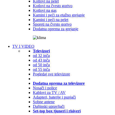
Kotlovi na pelet
Kotlovi na čvrsto gorivo
Kotlovi na gas
Kamini i peći za etažno grejanje
Kamini i peći na pelet
Šporeti na čvrsto gorivo
Dodatna oprema za grejanje
TV I VIDEO
Televizori
od 32 inča
od 43 inča
od 50 inča
od 55 inča
Pogledaj sve televizore
Dodatna oprema za televizore
Nosači i police
Kablovi za TV / AV
Adapteri, baterije i punjači
Sobne antene
Daljinski upravljači
Set-top box tjuneri i risiveri