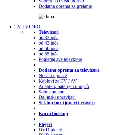
Šporeti na čvrsto gorivo
Dodatna oprema za grejanje
TV I VIDEO
Televizori
od 32 inča
od 43 inča
od 50 inča
od 55 inča
Pogledaj sve televizore
Dodatna oprema za televizore
Nosači i police
Kablovi za TV / AV
Adapteri, baterije i punjači
Sobne antene
Daljinski upravljači
Set-top box tjuneri i risiveri
Kućni bioskop
Plejeri
DVD plejeri