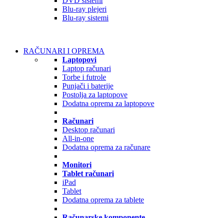
DVD sistemi
Blu-ray plejeri
Blu-ray sistemi
RAČUNARI I OPREMA
Laptopovi
Laptop računari
Torbe i futrole
Punjači i baterije
Postolja za laptopove
Dodatna oprema za laptopove
Računari
Desktop računari
All-in-one
Dodatna oprema za računare
Monitori
Tablet računari
iPad
Tablet
Dodatna oprema za tablete
Računarske komponente