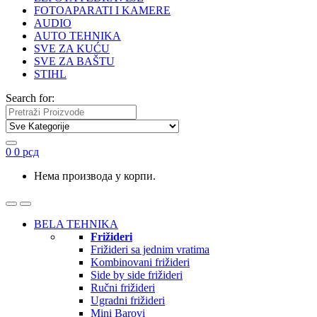
FOTOAPARATI I KAMERE
AUDIO
AUTO TEHNIKA
SVE ZA KUĆU
SVE ZA BAŠTU
STIHL
Search for:
0
0
рсд
Нема производа у корпи.
BELA TEHNIKA
Frižideri
Frižideri sa jednim vratima
Kombinovani frižideri
Side by side frižideri
Ručni frižideri
Ugradni frižideri
Mini Barovi