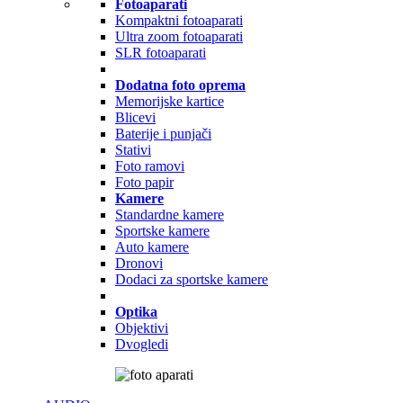
Fotoaparati
Kompaktni fotoaparati
Ultra zoom fotoaparati
SLR fotoaparati
Dodatna foto oprema
Memorijske kartice
Blicevi
Baterije i punjači
Stativi
Foto ramovi
Foto papir
Kamere
Standardne kamere
Sportske kamere
Auto kamere
Dronovi
Dodaci za sportske kamere
Optika
Objektivi
Dvogledi