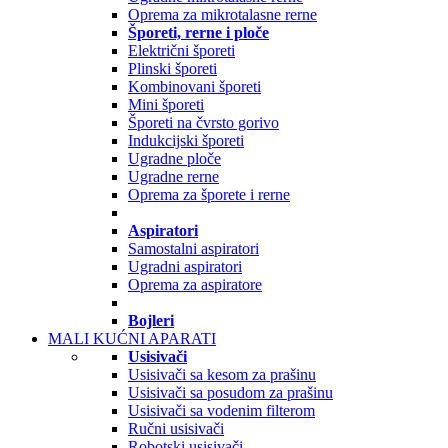
Oprema za mikrotalasne rerne
Šporeti, rerne i ploče
Električni šporeti
Plinski šporeti
Kombinovani šporeti
Mini šporeti
Šporeti na čvrsto gorivo
Indukcijski šporeti
Ugradne ploče
Ugradne rerne
Oprema za šporete i rerne
Aspiratori
Samostalni aspiratori
Ugradni aspiratori
Oprema za aspiratore
Bojleri
MALI KUĆNI APARATI
Usisivači
Usisivači sa kesom za prašinu
Usisivači sa posudom za prašinu
Usisivači sa vodenim filterom
Ručni usisivači
Robotski usisivači