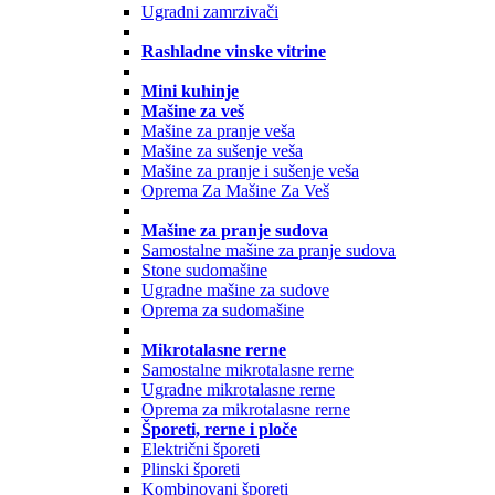
Ugradni zamrzivači
Rashladne vinske vitrine
Mini kuhinje
Mašine za veš
Mašine za pranje veša
Mašine za sušenje veša
Mašine za pranje i sušenje veša
Oprema Za Mašine Za Veš
Mašine za pranje sudova
Samostalne mašine za pranje sudova
Stone sudomašine
Ugradne mašine za sudove
Oprema za sudomašine
Mikrotalasne rerne
Samostalne mikrotalasne rerne
Ugradne mikrotalasne rerne
Oprema za mikrotalasne rerne
Šporeti, rerne i ploče
Električni šporeti
Plinski šporeti
Kombinovani šporeti