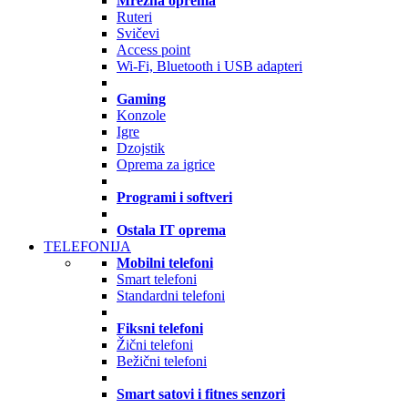
Mrežna oprema
Ruteri
Svičevi
Access point
Wi-Fi, Bluetooth i USB adapteri
Gaming
Konzole
Igre
Dzojstik
Oprema za igrice
Programi i softveri
Ostala IT oprema
TELEFONIJA
Mobilni telefoni
Smart telefoni
Standardni telefoni
Fiksni telefoni
Žični telefoni
Bežični telefoni
Smart satovi i fitnes senzori