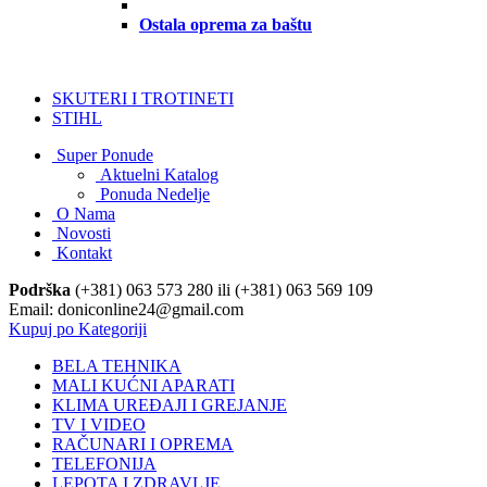
Ostala oprema za baštu
SKUTERI I TROTINETI
STIHL
Super Ponude
Aktuelni Katalog
Ponuda Nedelje
O Nama
Novosti
Kontakt
Podrška
(+381) 063 573 280 ili (+381) 063 569 109
Email: doniconline24@gmail.com
Kupuj po Kategoriji
BELA TEHNIKA
MALI KUĆNI APARATI
KLIMA UREĐAJI I GREJANJE
TV I VIDEO
RAČUNARI I OPREMA
TELEFONIJA
LEPOTA I ZDRAVLJE