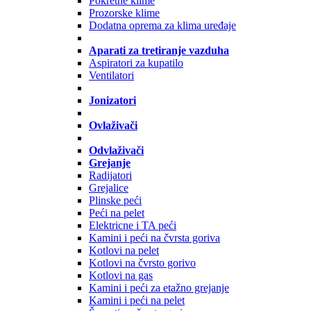
Pokretne klime
Prozorske klime
Dodatna oprema za klima uređaje
Aparati za tretiranje vazduha
Aspiratori za kupatilo
Ventilatori
Jonizatori
Ovlaživači
Odvlaživači
Grejanje
Radijatori
Grejalice
Plinske peći
Peći na pelet
Elektricne i TA peći
Kamini i peći na čvrsta goriva
Kotlovi na pelet
Kotlovi na čvrsto gorivo
Kotlovi na gas
Kamini i peći za etažno grejanje
Kamini i peći na pelet