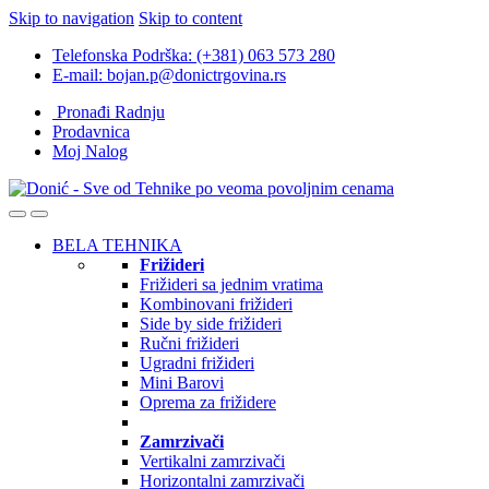
Skip to navigation
Skip to content
Telefonska Podrška: (+381) 063 573 280
E-mail: bojan.p@donictrgovina.rs
Pronađi Radnju
Prodavnica
Moj Nalog
BELA TEHNIKA
Frižideri
Frižideri sa jednim vratima
Kombinovani frižideri
Side by side frižideri
Ručni frižideri
Ugradni frižideri
Mini Barovi
Oprema za frižidere
Zamrzivači
Vertikalni zamrzivači
Horizontalni zamrzivači