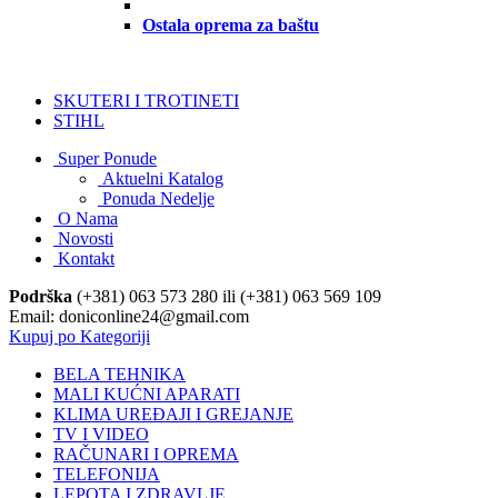
Ostala oprema za baštu
SKUTERI I TROTINETI
STIHL
Super Ponude
Aktuelni Katalog
Ponuda Nedelje
O Nama
Novosti
Kontakt
Podrška
(+381) 063 573 280 ili (+381) 063 569 109
Email: doniconline24@gmail.com
Kupuj po Kategoriji
BELA TEHNIKA
MALI KUĆNI APARATI
KLIMA UREĐAJI I GREJANJE
TV I VIDEO
RAČUNARI I OPREMA
TELEFONIJA
LEPOTA I ZDRAVLJE