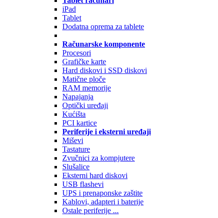
Tablet računari
iPad
Tablet
Dodatna oprema za tablete
Računarske komponente
Procesori
Grafičke karte
Hard diskovi i SSD diskovi
Matične ploče
RAM memorije
Napajanja
Optički uređaji
Kućišta
PCI kartice
Periferije i eksterni uređaji
Miševi
Tastature
Zvučnici za kompjutere
Slušalice
Eksterni hard diskovi
USB flashevi
UPS i prenaponske zaštite
Kablovi, adapteri i baterije
Ostale periferije ...