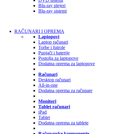
DVD sistemi
Blu-ray plejeri
Blu-ray sistemi
RAČUNARI I OPREMA
Laptopovi
Laptop računari
Torbe i futrole
Punjači i baterije
Postolja za laptopove
Dodatna oprema za laptopove
Računari
Desktop računari
All-in-one
Dodatna oprema za računare
Monitori
Tablet računari
iPad
Tablet
Dodatna oprema za tablete
Računarske komponente