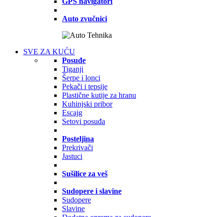
GPS navigatori
Auto zvučnici
SVE ZA KUĆU
Posuđe
Tiganji
Šerpe i lonci
Pekači i tepsije
Plastične kutije za hranu
Kuhinjski pribor
Escajg
Setovi posuđa
Posteljina
Prekrivači
Jastuci
Sušilice za veš
Sudopere i slavine
Sudopere
Slavine