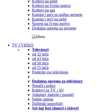
Kotlovi na pelet
Kotlovi na čvrsto gorivo
Kotlovi na gas
Kamini i peći za etažno grejanje
Kamini i peći na pelet
Šporeti na čvrsto gorivo
Dodatna oprema za grejanje
TV I VIDEO
Televizori
od 32 inča
od 43 inča
od 50 inča
od 55 inča
Pogledaj sve televizore
Dodatna oprema za televizore
Nosači i police
Kablovi za TV / AV
Adapteri, baterije i punjači
Sobne antene
Daljinski upravljači
Set-top box tjuneri i risiveri