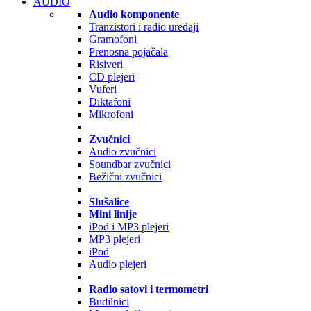
AUDIO
Audio komponente
Tranzistori i radio uređaji
Gramofoni
Prenosna pojačala
Risiveri
CD plejeri
Vuferi
Diktafoni
Mikrofoni
Zvučnici
Audio zvučnici
Soundbar zvučnici
Bežični zvučnici
Slušalice
Mini linije
iPod i MP3 plejeri
MP3 plejeri
iPod
Audio plejeri
Radio satovi i termometri
Budilnici