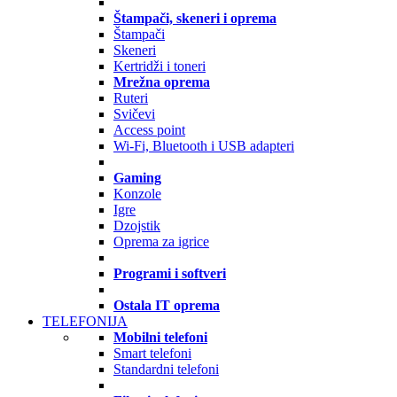
Štampači, skeneri i oprema
Štampači
Skeneri
Kertridži i toneri
Mrežna oprema
Ruteri
Svičevi
Access point
Wi-Fi, Bluetooth i USB adapteri
Gaming
Konzole
Igre
Dzojstik
Oprema za igrice
Programi i softveri
Ostala IT oprema
TELEFONIJA
Mobilni telefoni
Smart telefoni
Standardni telefoni