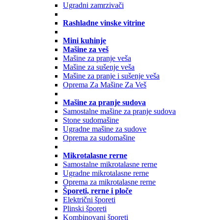
Ugradni zamrzivači
Rashladne vinske vitrine
Mini kuhinje
Mašine za veš
Mašine za pranje veša
Mašine za sušenje veša
Mašine za pranje i sušenje veša
Oprema Za Mašine Za Veš
Mašine za pranje sudova
Samostalne mašine za pranje sudova
Stone sudomašine
Ugradne mašine za sudove
Oprema za sudomašine
Mikrotalasne rerne
Samostalne mikrotalasne rerne
Ugradne mikrotalasne rerne
Oprema za mikrotalasne rerne
Šporeti, rerne i ploče
Električni šporeti
Plinski šporeti
Kombinovani šporeti