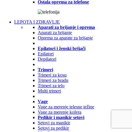
Ostala oprema za telefone
LEPOTA I ZDRAVLJE
Aparati za brijanje i oprema
Aparati za brijanje
Oprema za aparate za brijanje
Epilatori i ženski brijači
Epilatori
Depilatori
Trimeri
Trimeri za kosu
Trimeri za bradu
Trimeri za telo
Multi trimeri
Vage
Vage za merenje telesne težine
Vage za merenje kofera
Pedikir i manikir setovi
Setovi za manikir
Setovi za pedikir