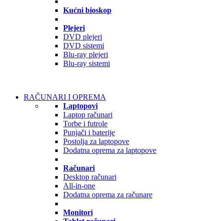
Kućni bioskop
Plejeri
DVD plejeri
DVD sistemi
Blu-ray plejeri
Blu-ray sistemi
RAČUNARI I OPREMA
Laptopovi
Laptop računari
Torbe i futrole
Punjači i baterije
Postolja za laptopove
Dodatna oprema za laptopove
Računari
Desktop računari
All-in-one
Dodatna oprema za računare
Monitori