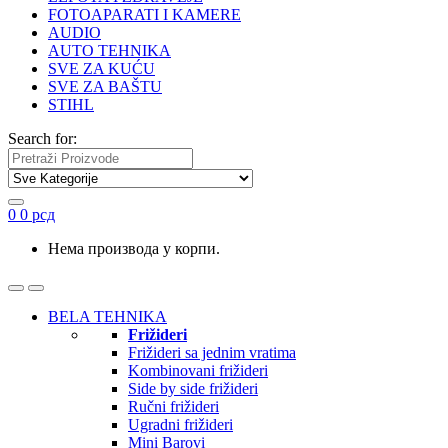
FOTOAPARATI I KAMERE
AUDIO
AUTO TEHNIKA
SVE ZA KUĆU
SVE ZA BAŠTU
STIHL
Search for:
0
0
рсд
Нема производа у корпи.
BELA TEHNIKA
Frižideri
Frižideri sa jednim vratima
Kombinovani frižideri
Side by side frižideri
Ručni frižideri
Ugradni frižideri
Mini Barovi