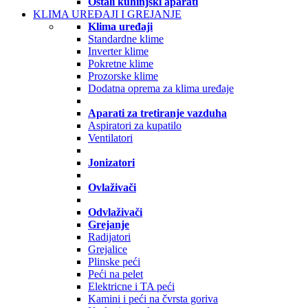
Ostali kuhinjski aparati
KLIMA UREĐAJI I GREJANJE
Klima uređaji
Standardne klime
Inverter klime
Pokretne klime
Prozorske klime
Dodatna oprema za klima uređaje
Aparati za tretiranje vazduha
Aspiratori za kupatilo
Ventilatori
Jonizatori
Ovlaživači
Odvlaživači
Grejanje
Radijatori
Grejalice
Plinske peći
Peći na pelet
Elektricne i TA peći
Kamini i peći na čvrsta goriva