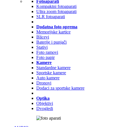
Fotoaparati
Kompaktni fotoaparati
Ultra zoom fotoaparati
SLR fotoaparati
Dodatna foto oprema
Memorijske kartice
Blicevi
Baterije i punjači
Stativi
Foto ramovi
Foto papir
Kamere
Standardne kamere
Sportske kamere
Auto kamere
Dronovi
Dodaci za sportske kamere
Optika
Objektivi
Dvogledi