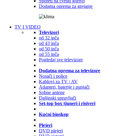
Šporeti na čvrsto gorivo
Dodatna oprema za grejanje
TV I VIDEO
Televizori
od 32 inča
od 43 inča
od 50 inča
od 55 inča
Pogledaj sve televizore
Dodatna oprema za televizore
Nosači i police
Kablovi za TV / AV
Adapteri, baterije i punjači
Sobne antene
Daljinski upravljači
Set-top box tjuneri i risiveri
Kućni bioskop
Plejeri
DVD plejeri