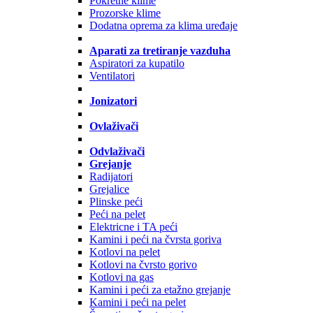
Pokretne klime
Prozorske klime
Dodatna oprema za klima uređaje
Aparati za tretiranje vazduha
Aspiratori za kupatilo
Ventilatori
Jonizatori
Ovlaživači
Odvlaživači
Grejanje
Radijatori
Grejalice
Plinske peći
Peći na pelet
Elektricne i TA peći
Kamini i peći na čvrsta goriva
Kotlovi na pelet
Kotlovi na čvrsto gorivo
Kotlovi na gas
Kamini i peći za etažno grejanje
Kamini i peći na pelet