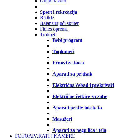
Grejni vikleri
Sport i rekreacija
Bicikle
Balansirajući skuter
Fitnes oprema
Trotineti
Bebi program
Toplomeri
Fenovi za kosu
Aparati za pritisak
Električna ćebad i prekrivači
Električne četkice za zube
Aparati protiv insekata
Masažeri
Aparati za negu lica i tela
FOTOAPARATI I KAMERE