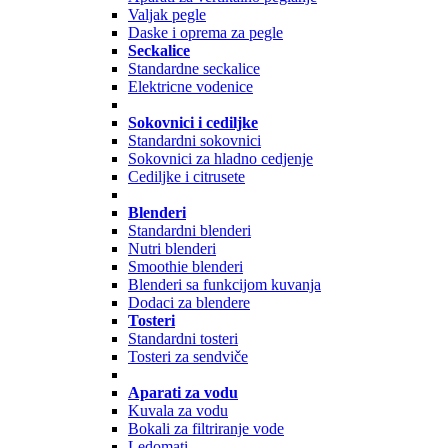
Valjak pegle
Daske i oprema za pegle
Seckalice
Standardne seckalice
Elektricne vodenice
Sokovnici i cediljke
Standardni sokovnici
Sokovnici za hladno cedjenje
Cediljke i citrusete
Blenderi
Standardni blenderi
Nutri blenderi
Smoothie blenderi
Blenderi sa funkcijom kuvanja
Dodaci za blendere
Tosteri
Standardni tosteri
Tosteri za sendviče
Aparati za vodu
Kuvala za vodu
Bokali za filtriranje vode
Ledomati