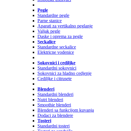
Pegle
Standardne pegle
Parne stanice
Aparati za vertikalno peglanje
Valjak pegle
Daske i oprema za pegle
Seckalice
Standardne seckalice
Elektricne vodenice
Sokovnici i cediljke
Standardni sokovnici
Sokovnici za hladno cedjenje
Cediljke i citrusete
Blenderi
Standardni blenderi
Nutri blenderi
Smoothie blenderi
Blenderi sa funkcijom kuvanja
Dodaci za blendere
Tosteri
Standardni tosteri