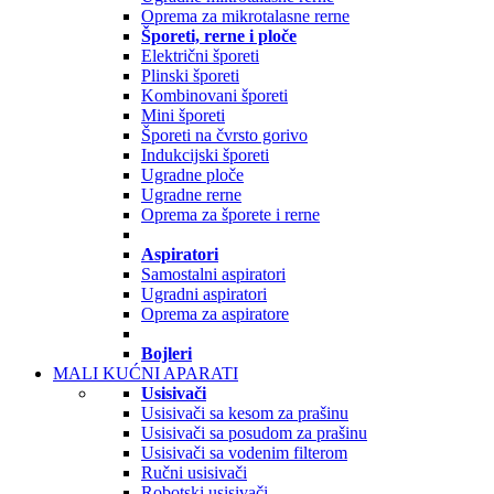
Oprema za mikrotalasne rerne
Šporeti, rerne i ploče
Električni šporeti
Plinski šporeti
Kombinovani šporeti
Mini šporeti
Šporeti na čvrsto gorivo
Indukcijski šporeti
Ugradne ploče
Ugradne rerne
Oprema za šporete i rerne
Aspiratori
Samostalni aspiratori
Ugradni aspiratori
Oprema za aspiratore
Bojleri
MALI KUĆNI APARATI
Usisivači
Usisivači sa kesom za prašinu
Usisivači sa posudom za prašinu
Usisivači sa vodenim filterom
Ručni usisivači
Robotski usisivači