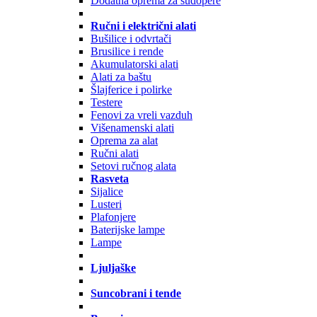
Dodatna oprema za sudopere
Ručni i električni alati
Bušilice i odvrtači
Brusilice i rende
Akumulatorski alati
Alati za baštu
Šlajferice i polirke
Testere
Fenovi za vreli vazduh
Višenamenski alati
Oprema za alat
Ručni alati
Setovi ručnog alata
Rasveta
Sijalice
Lusteri
Plafonjere
Baterijske lampe
Lampe
Ljuljaške
Suncobrani i tende