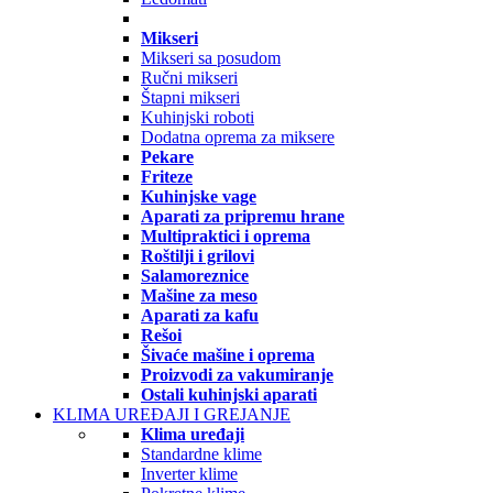
Mikseri
Mikseri sa posudom
Ručni mikseri
Štapni mikseri
Kuhinjski roboti
Dodatna oprema za miksere
Pekare
Friteze
Kuhinjske vage
Aparati za pripremu hrane
Multipraktici i oprema
Roštilji i grilovi
Salamoreznice
Mašine za meso
Aparati za kafu
Rešoi
Šivaće mašine i oprema
Proizvodi za vakumiranje
Ostali kuhinjski aparati
KLIMA UREĐAJI I GREJANJE
Klima uređaji
Standardne klime
Inverter klime