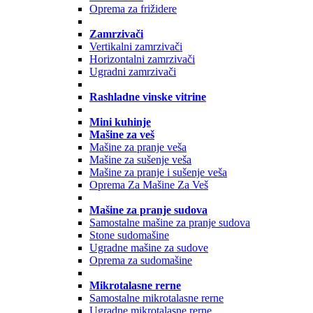
Oprema za frižidere
Zamrzivači
Vertikalni zamrzivači
Horizontalni zamrzivači
Ugradni zamrzivači
Rashladne vinske vitrine
Mini kuhinje
Mašine za veš
Mašine za pranje veša
Mašine za sušenje veša
Mašine za pranje i sušenje veša
Oprema Za Mašine Za Veš
Mašine za pranje sudova
Samostalne mašine za pranje sudova
Stone sudomašine
Ugradne mašine za sudove
Oprema za sudomašine
Mikrotalasne rerne
Samostalne mikrotalasne rerne
Ugradne mikrotalasne rerne