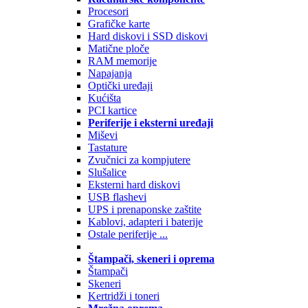
Procesori
Grafičke karte
Hard diskovi i SSD diskovi
Matične ploče
RAM memorije
Napajanja
Optički uređaji
Kućišta
PCI kartice
Periferije i eksterni uređaji
Miševi
Tastature
Zvučnici za kompjutere
Slušalice
Eksterni hard diskovi
USB flashevi
UPS i prenaponske zaštite
Kablovi, adapteri i baterije
Ostale periferije ...
Štampači, skeneri i oprema
Štampači
Skeneri
Kertridži i toneri