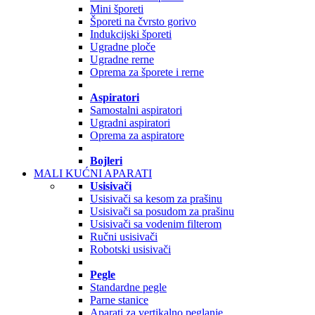
Mini šporeti
Šporeti na čvrsto gorivo
Indukcijski šporeti
Ugradne ploče
Ugradne rerne
Oprema za šporete i rerne
Aspiratori
Samostalni aspiratori
Ugradni aspiratori
Oprema za aspiratore
Bojleri
MALI KUĆNI APARATI
Usisivači
Usisivači sa kesom za prašinu
Usisivači sa posudom za prašinu
Usisivači sa vodenim filterom
Ručni usisivači
Robotski usisivači
Pegle
Standardne pegle
Parne stanice
Aparati za vertikalno peglanje