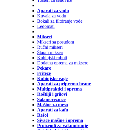
Tosteri za sendviče
Aparati za vodu
Kuvala za vodu
Bokali za filtriranje vode
Ledomati
Mikseri
Mikseri sa posudom
Ručni mikseri
Štapni mikseri
Kuhinjski roboti
Dodatna oprema za miksere
Pekare
Friteze
Kuhinjske vage
Aparati za pripremu hrane
Multipraktici i oprema
Roštilji i grilovi
Salamoreznice
Mašine za meso
Aparati za kafu
Rešoi
Šivaće mašine i oprema
Proizvodi za vakumiranje