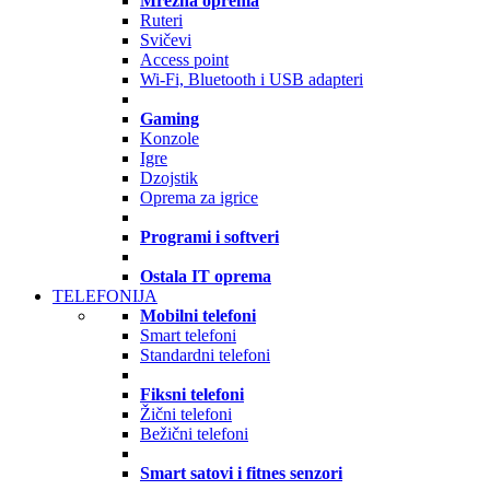
Mrežna oprema
Ruteri
Svičevi
Access point
Wi-Fi, Bluetooth i USB adapteri
Gaming
Konzole
Igre
Dzojstik
Oprema za igrice
Programi i softveri
Ostala IT oprema
TELEFONIJA
Mobilni telefoni
Smart telefoni
Standardni telefoni
Fiksni telefoni
Žični telefoni
Bežični telefoni
Smart satovi i fitnes senzori