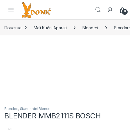
Skip to navigation
Skip to content
0
Почетна
Mali Kućni Aparati
Blenderi
Standard
Blenderi
,
Standardni Blenderi
BLENDER MMB2111S BOSCH