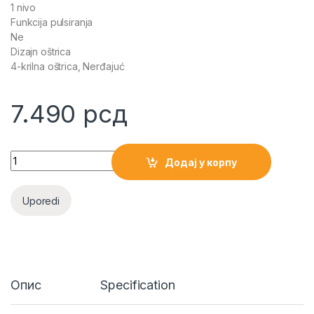
1 nivo
Funkcija pulsiranja
Ne
Dizajn oštrica
4-krilna oštrica, Nerđajuć
7.490
рсд
BLENDER MMB2111S BOSCH quantity
Додај у корпу
Uporedi
Опис
Specification