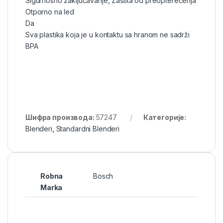
Sigurnosno zaključavanje, Zaštita od preopterećenja
Otporno na led
Da
Sva plastika koja je u kontaktu sa hranom ne sadrži
BPA
Шифра производа:
57247
Категорије:
Blenderi
,
Standardni Blenderi
Robna
Bosch
Marka