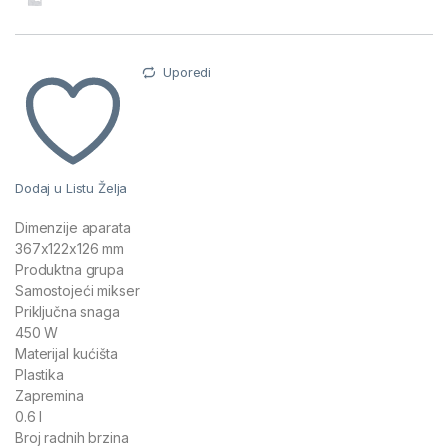
Uporedi
Dodaj u Listu Želja
Dimenzije aparata
367x122x126 mm
Produktna grupa
Samostojeći mikser
Priključna snaga
450 W
Materijal kućišta
Plastika
Zapremina
0.6 l
Broj radnih brzina