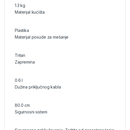
1.3 kg
Materijal kućišta
Plastika
Materijal posude za mešanje
Tritan
Zapremina
0.6 l
Dužina priključnog kabla
80.0 cm
Sigurnosni sistem