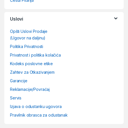
Česta Pitanja
Uslovi
Opšti Uslovi Prodaje
(Ugovor na daljinu)
Politika Privatnosti
Privatnost i politika kolačića
Kodeks poslovne etike
Zahtev za Otkazivanjem
Garancije
Reklamacije/Povraćaj
Servis
Izjava o odustanku ugovora
Pravilnik obrasca za odustanak