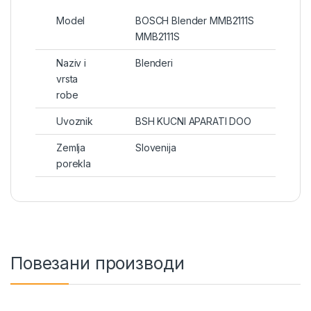
Model
BOSCH Blender MMB2111S
MMB2111S
Naziv i
Blenderi
vrsta
robe
Uvoznik
BSH KUCNI APARATI DOO
Zemlja
Slovenija
porekla
Повезани производи