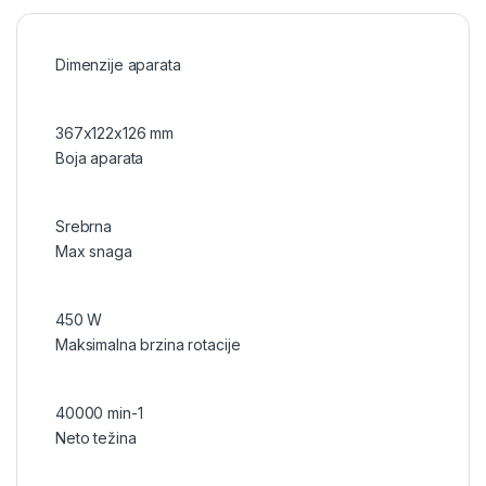
Dimenzije aparata
367x122x126 mm
Boja aparata
Srebrna
Max snaga
450 W
Maksimalna brzina rotacije
40000 min-1
Neto težina