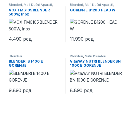
Blenderi
,
Mali Kućni Aparati
,
Blenderi
,
Mali Kućni Aparati
,
Standardni Blenderi
Nutri Blenderi
VOX TM6105 BLENDER
GORENJE B1200 HEAD W
500W, Inox
4.490
рсд
11.990
рсд
Blenderi
Blenderi
,
Nutri Blenderi
BLENDERI B 1400 E
VitaWAY NUTRI BLENDER BN
GORENJE
1000 E GORENJE
9.890
рсд
8.890
рсд