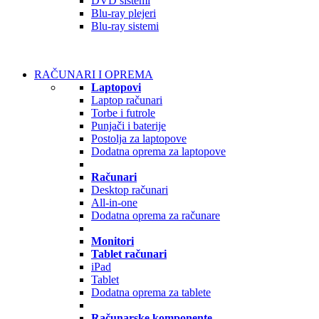
DVD sistemi
Blu-ray plejeri
Blu-ray sistemi
RAČUNARI I OPREMA
Laptopovi
Laptop računari
Torbe i futrole
Punjači i baterije
Postolja za laptopove
Dodatna oprema za laptopove
Računari
Desktop računari
All-in-one
Dodatna oprema za računare
Monitori
Tablet računari
iPad
Tablet
Dodatna oprema za tablete
Računarske komponente