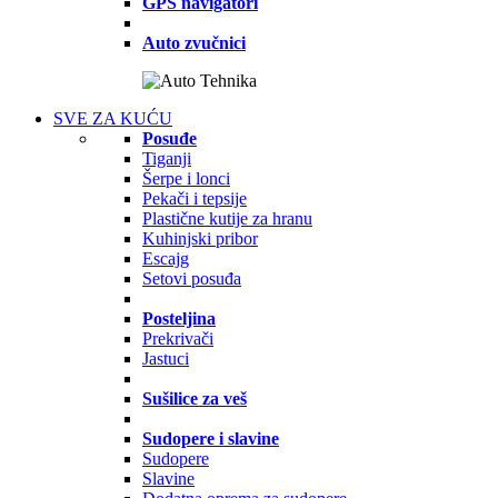
GPS navigatori
Auto zvučnici
SVE ZA KUĆU
Posuđe
Tiganji
Šerpe i lonci
Pekači i tepsije
Plastične kutije za hranu
Kuhinjski pribor
Escajg
Setovi posuđa
Posteljina
Prekrivači
Jastuci
Sušilice za veš
Sudopere i slavine
Sudopere
Slavine