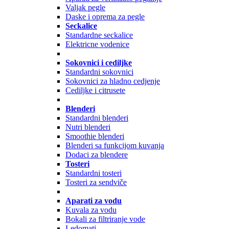
Valjak pegle
Daske i oprema za pegle
Seckalice
Standardne seckalice
Elektricne vodenice
Sokovnici i cediljke
Standardni sokovnici
Sokovnici za hladno cedjenje
Cediljke i citrusete
Blenderi
Standardni blenderi
Nutri blenderi
Smoothie blenderi
Blenderi sa funkcijom kuvanja
Dodaci za blendere
Tosteri
Standardni tosteri
Tosteri za sendviče
Aparati za vodu
Kuvala za vodu
Bokali za filtriranje vode
Ledomati