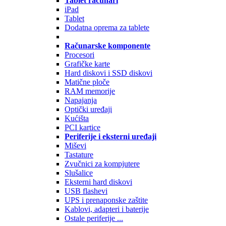
Tablet računari
iPad
Tablet
Dodatna oprema za tablete
Računarske komponente
Procesori
Grafičke karte
Hard diskovi i SSD diskovi
Matične ploče
RAM memorije
Napajanja
Optički uređaji
Kućišta
PCI kartice
Periferije i eksterni uređaji
Miševi
Tastature
Zvučnici za kompjutere
Slušalice
Eksterni hard diskovi
USB flashevi
UPS i prenaponske zaštite
Kablovi, adapteri i baterije
Ostale periferije ...