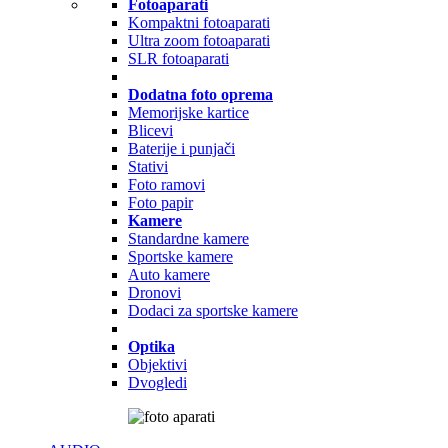
Fotoaparati
Kompaktni fotoaparati
Ultra zoom fotoaparati
SLR fotoaparati
Dodatna foto oprema
Memorijske kartice
Blicevi
Baterije i punjači
Stativi
Foto ramovi
Foto papir
Kamere
Standardne kamere
Sportske kamere
Auto kamere
Dronovi
Dodaci za sportske kamere
Optika
Objektivi
Dvogledi