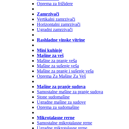
Oprema za frižidere
Zamrzivači
Vertikalni zamrzivači
Horizontalni zamrzivači
Ugradni zamrzivači
Rashladne vinske vitrine
Mini kuhinje
Mašine za veš
Mašine za pranje veša
Mašine za sušenje veša
Mašine za pranje i sušenje veša
Oprema Za Mašine Za Veš
Mašine za pranje sudova
Samostalne mašine za pranje sudova
Stone sudomašine
Ugradne mašine za sudove
Oprema za sudomašine
Mikrotalasne rerne
Samostalne mikrotalasne rerne
Ugradne mikrotalasne rerne