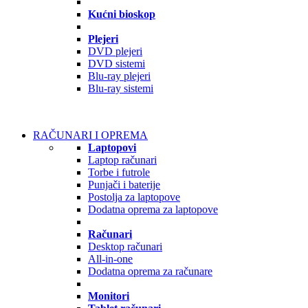
Kućni bioskop
Plejeri
DVD plejeri
DVD sistemi
Blu-ray plejeri
Blu-ray sistemi
RAČUNARI I OPREMA
Laptopovi
Laptop računari
Torbe i futrole
Punjači i baterije
Postolja za laptopove
Dodatna oprema za laptopove
Računari
Desktop računari
All-in-one
Dodatna oprema za računare
Monitori