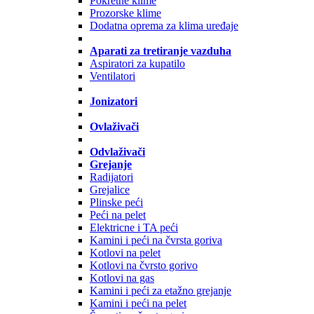
Pokretne klime
Prozorske klime
Dodatna oprema za klima uređaje
Aparati za tretiranje vazduha
Aspiratori za kupatilo
Ventilatori
Jonizatori
Ovlaživači
Odvlaživači
Grejanje
Radijatori
Grejalice
Plinske peći
Peći na pelet
Elektricne i TA peći
Kamini i peći na čvrsta goriva
Kotlovi na pelet
Kotlovi na čvrsto gorivo
Kotlovi na gas
Kamini i peći za etažno grejanje
Kamini i peći na pelet