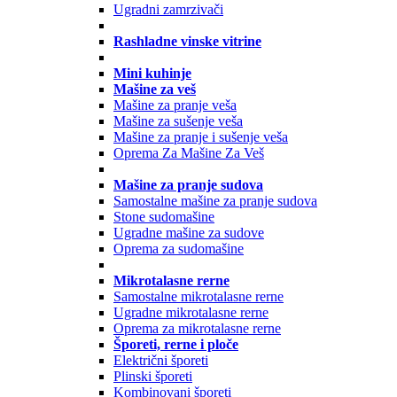
Ugradni zamrzivači
Rashladne vinske vitrine
Mini kuhinje
Mašine za veš
Mašine za pranje veša
Mašine za sušenje veša
Mašine za pranje i sušenje veša
Oprema Za Mašine Za Veš
Mašine za pranje sudova
Samostalne mašine za pranje sudova
Stone sudomašine
Ugradne mašine za sudove
Oprema za sudomašine
Mikrotalasne rerne
Samostalne mikrotalasne rerne
Ugradne mikrotalasne rerne
Oprema za mikrotalasne rerne
Šporeti, rerne i ploče
Električni šporeti
Plinski šporeti
Kombinovani šporeti