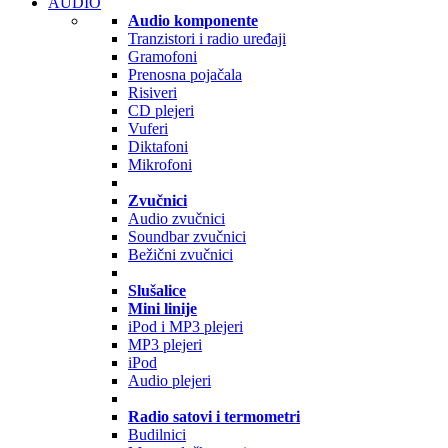
AUDIO
Audio komponente
Tranzistori i radio uređaji
Gramofoni
Prenosna pojačala
Risiveri
CD plejeri
Vuferi
Diktafoni
Mikrofoni
Zvučnici
Audio zvučnici
Soundbar zvučnici
Bežični zvučnici
Slušalice
Mini linije
iPod i MP3 plejeri
MP3 plejeri
iPod
Audio plejeri
Radio satovi i termometri
Budilnici