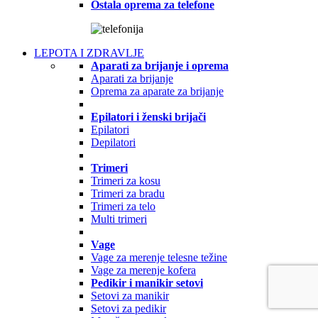
Ostala oprema za telefone
LEPOTA I ZDRAVLJE
Aparati za brijanje i oprema
Aparati za brijanje
Oprema za aparate za brijanje
Epilatori i ženski brijači
Epilatori
Depilatori
Trimeri
Trimeri za kosu
Trimeri za bradu
Trimeri za telo
Multi trimeri
Vage
Vage za merenje telesne težine
Vage za merenje kofera
Pedikir i manikir setovi
Setovi za manikir
Setovi za pedikir