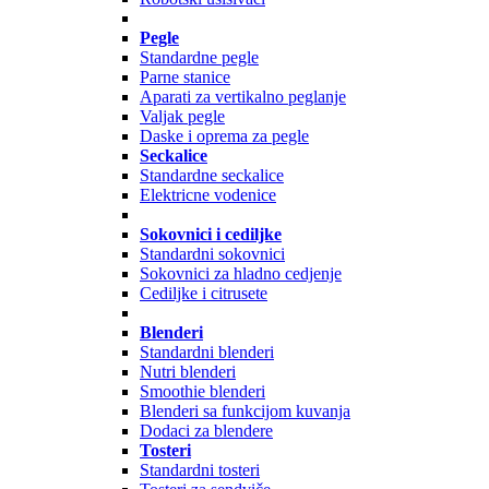
Pegle
Standardne pegle
Parne stanice
Aparati za vertikalno peglanje
Valjak pegle
Daske i oprema za pegle
Seckalice
Standardne seckalice
Elektricne vodenice
Sokovnici i cediljke
Standardni sokovnici
Sokovnici za hladno cedjenje
Cediljke i citrusete
Blenderi
Standardni blenderi
Nutri blenderi
Smoothie blenderi
Blenderi sa funkcijom kuvanja
Dodaci za blendere
Tosteri
Standardni tosteri