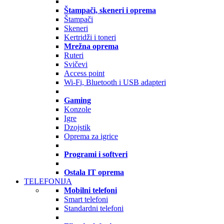
Štampači, skeneri i oprema
Štampači
Skeneri
Kertridži i toneri
Mrežna oprema
Ruteri
Svičevi
Access point
Wi-Fi, Bluetooth i USB adapteri
Gaming
Konzole
Igre
Dzojstik
Oprema za igrice
Programi i softveri
Ostala IT oprema
TELEFONIJA
Mobilni telefoni
Smart telefoni
Standardni telefoni