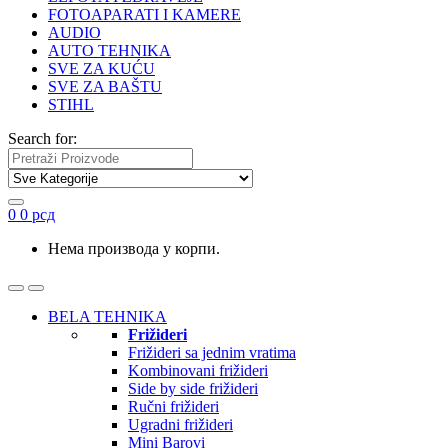
FOTOAPARATI I KAMERE
AUDIO
AUTO TEHNIKA
SVE ZA KUĆU
SVE ZA BAŠTU
STIHL
Search for:
0
0
рсд
Нема производа у корпи.
BELA TEHNIKA
Frižideri
Frižideri sa jednim vratima
Kombinovani frižideri
Side by side frižideri
Ručni frižideri
Ugradni frižideri
Mini Barovi