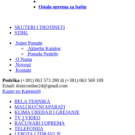
Ostala oprema za baštu
SKUTERI I TROTINETI
STIHL
Super Ponude
Aktuelni Katalog
Ponuda Nedelje
O Nama
Novosti
Kontakt
Podrška
(+381) 063 573 280 ili (+381) 063 569 109
Email: doniconline24@gmail.com
Kupuj po Kategoriji
BELA TEHNIKA
MALI KUĆNI APARATI
KLIMA UREĐAJI I GREJANJE
TV I VIDEO
RAČUNARI I OPREMA
TELEFONIJA
LEPOTA I ZDRAVLJE