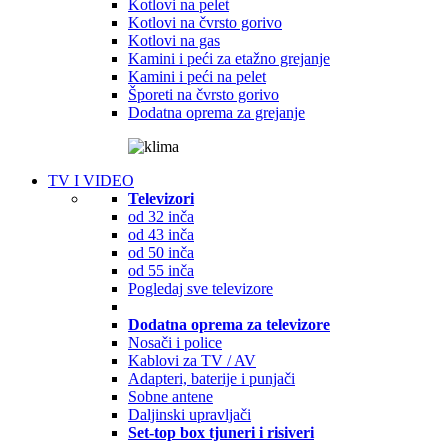
Kotlovi na pelet
Kotlovi na čvrsto gorivo
Kotlovi na gas
Kamini i peći za etažno grejanje
Kamini i peći na pelet
Šporeti na čvrsto gorivo
Dodatna oprema za grejanje
TV I VIDEO
Televizori
od 32 inča
od 43 inča
od 50 inča
od 55 inča
Pogledaj sve televizore
Dodatna oprema za televizore
Nosači i police
Kablovi za TV / AV
Adapteri, baterije i punjači
Sobne antene
Daljinski upravljači
Set-top box tjuneri i risiveri