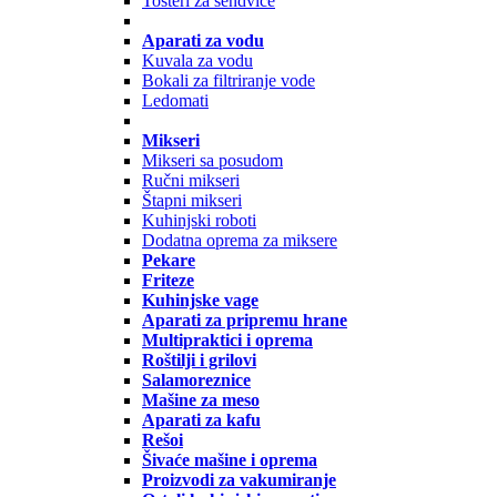
Tosteri za sendviče
Aparati za vodu
Kuvala za vodu
Bokali za filtriranje vode
Ledomati
Mikseri
Mikseri sa posudom
Ručni mikseri
Štapni mikseri
Kuhinjski roboti
Dodatna oprema za miksere
Pekare
Friteze
Kuhinjske vage
Aparati za pripremu hrane
Multipraktici i oprema
Roštilji i grilovi
Salamoreznice
Mašine za meso
Aparati za kafu
Rešoi
Šivaće mašine i oprema
Proizvodi za vakumiranje