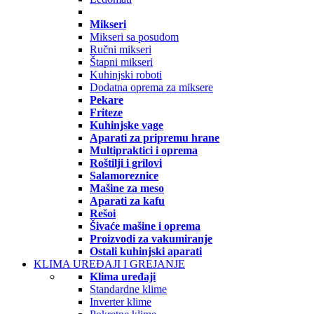
Mikseri
Mikseri sa posudom
Ručni mikseri
Štapni mikseri
Kuhinjski roboti
Dodatna oprema za miksere
Pekare
Friteze
Kuhinjske vage
Aparati za pripremu hrane
Multipraktici i oprema
Roštilji i grilovi
Salamoreznice
Mašine za meso
Aparati za kafu
Rešoi
Šivaće mašine i oprema
Proizvodi za vakumiranje
Ostali kuhinjski aparati
KLIMA UREĐAJI I GREJANJE
Klima uređaji
Standardne klime
Inverter klime