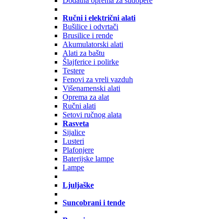
Dodatna oprema za sudopere
Ručni i električni alati
Bušilice i odvrtači
Brusilice i rende
Akumulatorski alati
Alati za baštu
Šlajferice i polirke
Testere
Fenovi za vreli vazduh
Višenamenski alati
Oprema za alat
Ručni alati
Setovi ručnog alata
Rasveta
Sijalice
Lusteri
Plafonjere
Baterijske lampe
Lampe
Ljuljaške
Suncobrani i tende