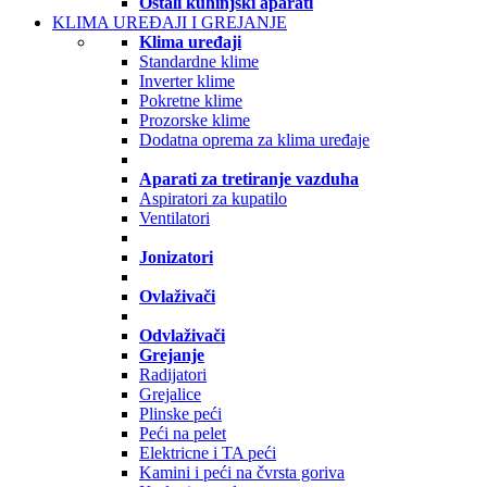
Ostali kuhinjski aparati
KLIMA UREĐAJI I GREJANJE
Klima uređaji
Standardne klime
Inverter klime
Pokretne klime
Prozorske klime
Dodatna oprema za klima uređaje
Aparati za tretiranje vazduha
Aspiratori za kupatilo
Ventilatori
Jonizatori
Ovlaživači
Odvlaživači
Grejanje
Radijatori
Grejalice
Plinske peći
Peći na pelet
Elektricne i TA peći
Kamini i peći na čvrsta goriva