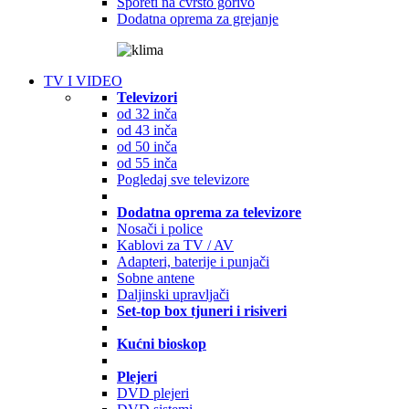
Šporeti na čvrsto gorivo
Dodatna oprema za grejanje
TV I VIDEO
Televizori
od 32 inča
od 43 inča
od 50 inča
od 55 inča
Pogledaj sve televizore
Dodatna oprema za televizore
Nosači i police
Kablovi za TV / AV
Adapteri, baterije i punjači
Sobne antene
Daljinski upravljači
Set-top box tjuneri i risiveri
Kućni bioskop
Plejeri
DVD plejeri