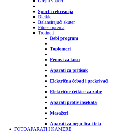
Grejni vikleri
Sport i rekreacija
Bicikle
Balansirajući skuter
Fitnes oprema
Trotineti
Bebi program
Toplomeri
Fenovi za kosu
Aparati za pritisak
Električna ćebad i prekrivači
Električne četkice za zube
Aparati protiv insekata
Masažeri
Aparati za negu lica i tela
FOTOAPARATI I KAMERE