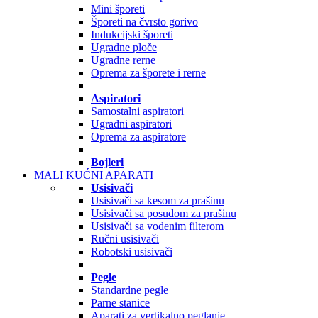
Mini šporeti
Šporeti na čvrsto gorivo
Indukcijski šporeti
Ugradne ploče
Ugradne rerne
Oprema za šporete i rerne
Aspiratori
Samostalni aspiratori
Ugradni aspiratori
Oprema za aspiratore
Bojleri
MALI KUĆNI APARATI
Usisivači
Usisivači sa kesom za prašinu
Usisivači sa posudom za prašinu
Usisivači sa vodenim filterom
Ručni usisivači
Robotski usisivači
Pegle
Standardne pegle
Parne stanice
Aparati za vertikalno peglanje