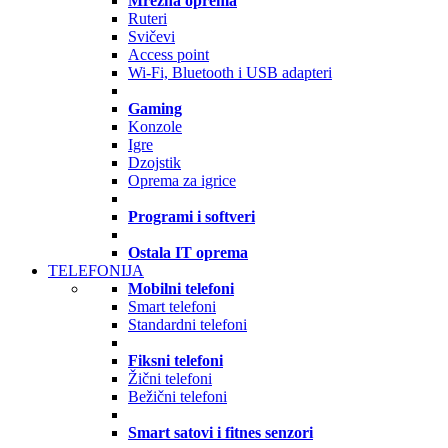
Mrežna oprema
Ruteri
Svičevi
Access point
Wi-Fi, Bluetooth i USB adapteri
Gaming
Konzole
Igre
Dzojstik
Oprema za igrice
Programi i softveri
Ostala IT oprema
TELEFONIJA
Mobilni telefoni
Smart telefoni
Standardni telefoni
Fiksni telefoni
Žični telefoni
Bežični telefoni
Smart satovi i fitnes senzori