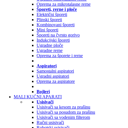
Oprema za mikrotalasne rerne
Šporeti, rerne i ploče
Električni šporeti
Plinski šporeti
Kombinovani šporeti
Mini šporeti
Šporeti na čvrsto gorivo
Indukcijski šporeti
Ugradne ploče
Ugradne rerne
Oprema za šporete i rerne
Aspiratori
Samostalni aspiratori
Ugradni aspiratori
Oprema za aspiratore
Bojleri
MALI KUĆNI APARATI
Usisivači
Usisivači sa kesom za prašinu
Usisivači sa posudom za prašinu
Usisivači sa vodenim filterom
Ručni usisivači
Robotski usisivači