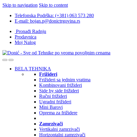
Skip to navigation
Skip to content
Telefonska Podrška: (+381) 063 573 280
E-mail: bojan.p@donictrgovina.rs
Pronađi Radnju
Prodavnica
Moj Nalog
BELA TEHNIKA
Frižideri
Frižideri sa jednim vratima
Kombinovani frižideri
Side by side frižideri
Ručni frižideri
Ugradni frižideri
Mini Barovi
Oprema za frižidere
Zamrzivači
Vertikalni zamrzivači
Horizontalni zamrzivači