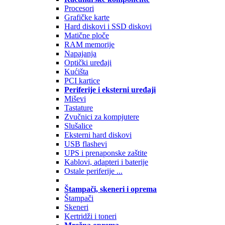
Procesori
Grafičke karte
Hard diskovi i SSD diskovi
Matične ploče
RAM memorije
Napajanja
Optički uređaji
Kućišta
PCI kartice
Periferije i eksterni uređaji
Miševi
Tastature
Zvučnici za kompjutere
Slušalice
Eksterni hard diskovi
USB flashevi
UPS i prenaponske zaštite
Kablovi, adapteri i baterije
Ostale periferije ...
Štampači, skeneri i oprema
Štampači
Skeneri
Kertridži i toneri