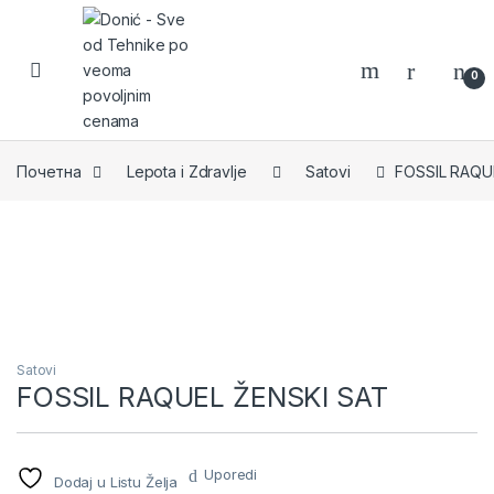
Skip to navigation
Skip to content
0
Почетна
Lepota i Zdravlje
Satovi
FOSSIL RAQU
Satovi
FOSSIL RAQUEL ŽENSKI SAT
Uporedi
Dodaj u Listu Želja