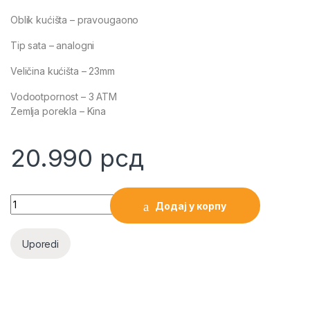
Oblik kućišta – pravougaono
Tip sata – analogni
Veličina kućišta – 23mm
Vodootpornost – 3 ATM
Zemlja porekla – Kina
20.990
рсд
FOSSIL RAQUEL ŽENSKI SAT quantity
Додај у корпу
Uporedi