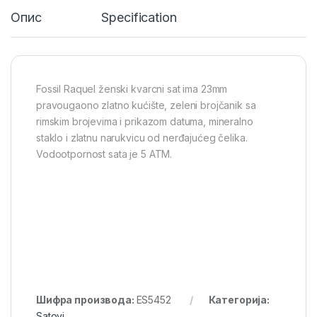
Опис
Specification
Fossil Raquel ženski kvarcni sat ima 23mm
pravougaono zlatno kućište, zeleni brojčanik sa
rimskim brojevima i prikazom datuma, mineralno
staklo i zlatnu narukvicu od nerđajućeg čelika.
Vodootpornost sata je 5 ATM.
Шифра производа:
ES5452
Категорија:
Satovi