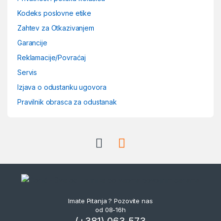
Kodeks poslovne etike
Zahtev za Otkazivanjem
Garancije
Reklamacije/Povraćaj
Servis
Izjava o odustanku ugovora
Pravilnik obrasca za odustanak
Imate Pitanja ? Pozovite nas
od 08-16h
(+381) 063 573