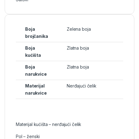
Boja
Zelena boja
brojčanika
Boja
Zlatna boja
kućišta
Boja
Zlatna boja
narukvice
Materijal
Nerđajući čelik
narukvice
Materijal kućišta – nerđajući čelik
Pol – ženski