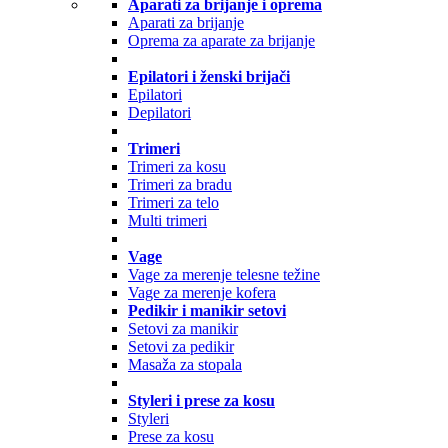
Aparati za brijanje i oprema
Aparati za brijanje
Oprema za aparate za brijanje
Epilatori i ženski brijači
Epilatori
Depilatori
Trimeri
Trimeri za kosu
Trimeri za bradu
Trimeri za telo
Multi trimeri
Vage
Vage za merenje telesne težine
Vage za merenje kofera
Pedikir i manikir setovi
Setovi za manikir
Setovi za pedikir
Masaža za stopala
Styleri i prese za kosu
Styleri
Prese za kosu