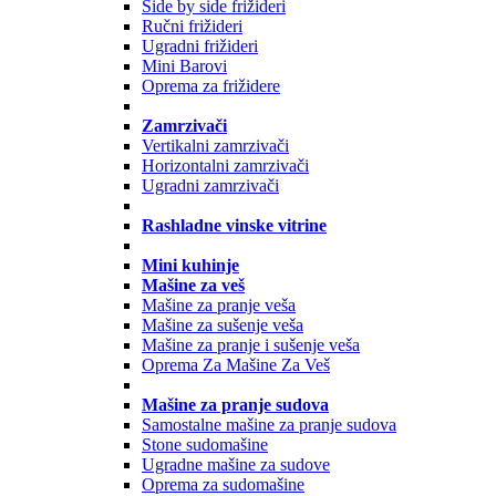
Side by side frižideri
Ručni frižideri
Ugradni frižideri
Mini Barovi
Oprema za frižidere
Zamrzivači
Vertikalni zamrzivači
Horizontalni zamrzivači
Ugradni zamrzivači
Rashladne vinske vitrine
Mini kuhinje
Mašine za veš
Mašine za pranje veša
Mašine za sušenje veša
Mašine za pranje i sušenje veša
Oprema Za Mašine Za Veš
Mašine za pranje sudova
Samostalne mašine za pranje sudova
Stone sudomašine
Ugradne mašine za sudove
Oprema za sudomašine