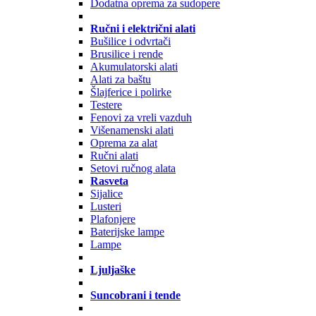
Dodatna oprema za sudopere
Ručni i električni alati
Bušilice i odvrtači
Brusilice i rende
Akumulatorski alati
Alati za baštu
Šlajferice i polirke
Testere
Fenovi za vreli vazduh
Višenamenski alati
Oprema za alat
Ručni alati
Setovi ručnog alata
Rasveta
Sijalice
Lusteri
Plafonjere
Baterijske lampe
Lampe
Ljuljaške
Suncobrani i tende