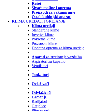
Rešoi
Šivaće mašine i oprema
Proizvodi za vakumiranje
Ostali kuhinjski aparati
KLIMA UREĐAJI I GREJANJE
Klima uređaji
Standardne klime
Inverter klime
Pokretne klime
Prozorske klime
Dodatna oprema za klima uređaje
Aparati za tretiranje vazduha
Aspiratori za kupatilo
Ventilatori
Jonizatori
Ovlaživači
Odvlaživači
Grejanje
Radijatori
Grejalice
Plinske peći