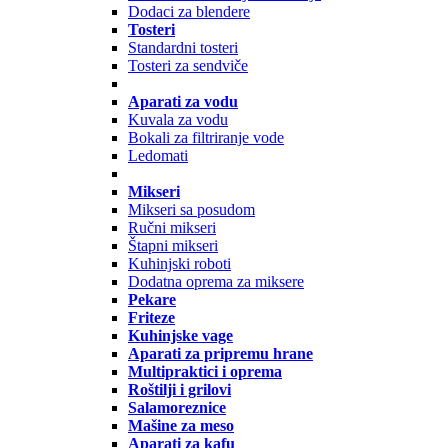
Dodaci za blendere
Tosteri
Standardni tosteri
Tosteri za sendviče
Aparati za vodu
Kuvala za vodu
Bokali za filtriranje vode
Ledomati
Mikseri
Mikseri sa posudom
Ručni mikseri
Štapni mikseri
Kuhinjski roboti
Dodatna oprema za miksere
Pekare
Friteze
Kuhinjske vage
Aparati za pripremu hrane
Multipraktici i oprema
Roštilji i grilovi
Salamoreznice
Mašine za meso
Aparati za kafu