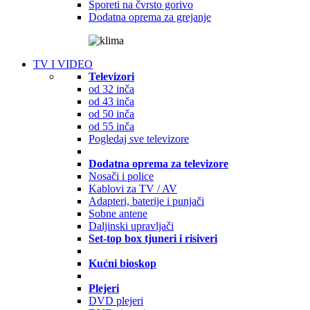
Šporeti na čvrsto gorivo
Dodatna oprema za grejanje
TV I VIDEO
Televizori
od 32 inča
od 43 inča
od 50 inča
od 55 inča
Pogledaj sve televizore
Dodatna oprema za televizore
Nosači i police
Kablovi za TV / AV
Adapteri, baterije i punjači
Sobne antene
Daljinski upravljači
Set-top box tjuneri i risiveri
Kućni bioskop
Plejeri
DVD plejeri