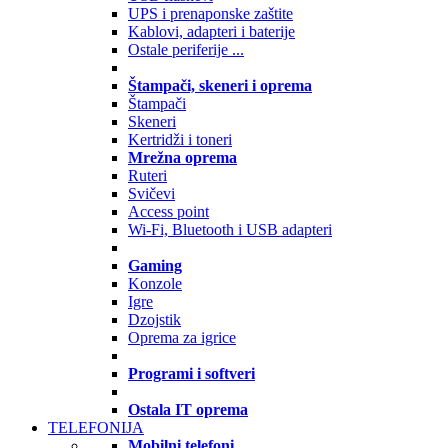
UPS i prenaponske zaštite
Kablovi, adapteri i baterije
Ostale periferije ...
Štampači, skeneri i oprema
Štampači
Skeneri
Kertridži i toneri
Mrežna oprema
Ruteri
Svičevi
Access point
Wi-Fi, Bluetooth i USB adapteri
Gaming
Konzole
Igre
Dzojstik
Oprema za igrice
Programi i softveri
Ostala IT oprema
TELEFONIJA
Mobilni telefoni