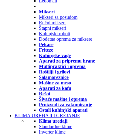
Ledomati
Mikseri
Mikseri sa posudom
Ručni mikseri
Štapni mikseri
Kuhinjski roboti
Dodatna oprema za miksere
Pekare
Friteze
Kuhinjske vage
Aparati za pripremu hrane
Multipraktici i oprema
Roštilji i grilovi
Salamoreznice
Mašine za meso
Aparati za kafu
Rešoi
Šivaće mašine i oprema
Proizvodi za vakumiranje
Ostali kuhinjski aparati
KLIMA UREĐAJI I GREJANJE
Klima uređaji
Standardne klime
Inverter klime