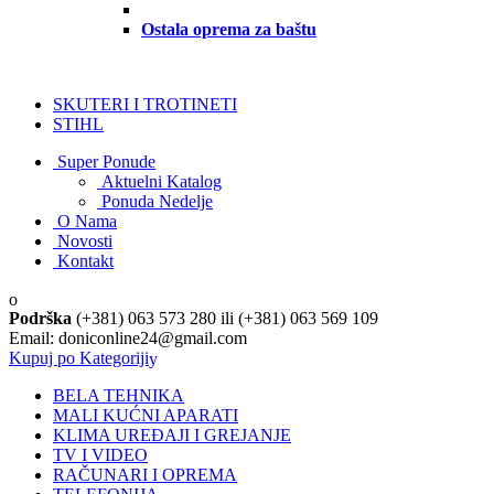
Ostala oprema za baštu
SKUTERI I TROTINETI
STIHL
Super Ponude
Aktuelni Katalog
Ponuda Nedelje
O Nama
Novosti
Kontakt
Podrška
(+381) 063 573 280 ili (+381) 063 569 109
Email: doniconline24@gmail.com
Kupuj po Kategoriji
BELA TEHNIKA
MALI KUĆNI APARATI
KLIMA UREĐAJI I GREJANJE
TV I VIDEO
RAČUNARI I OPREMA