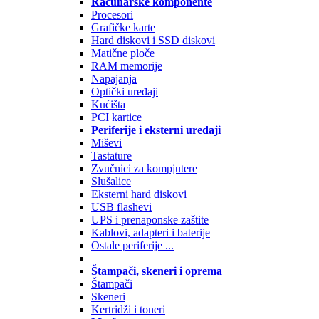
Računarske komponente
Procesori
Grafičke karte
Hard diskovi i SSD diskovi
Matične ploče
RAM memorije
Napajanja
Optički uređaji
Kućišta
PCI kartice
Periferije i eksterni uređaji
Miševi
Tastature
Zvučnici za kompjutere
Slušalice
Eksterni hard diskovi
USB flashevi
UPS i prenaponske zaštite
Kablovi, adapteri i baterije
Ostale periferije ...
Štampači, skeneri i oprema
Štampači
Skeneri
Kertridži i toneri