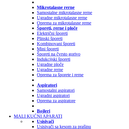
Mikrotalasne rerne
Samostalne mikrotalasne rerne
Ugradne mikrotalasne rerne
Oprema za mikrotalasne rerne
Šporeti, rerne i ploče
Električni šporeti
Plinski šporeti
Kombinovani šporeti
Mini šporeti
Šporeti na čvrsto gorivo
Indukcijski šporeti
Ugradne ploče
Ugradne rerne
Oprema za šporete i rerne
Aspiratori
Samostalni aspiratori
Ugradni aspiratori
Oprema za aspiratore
Bojleri
MALI KUĆNI APARATI
Usisivači
Usisivači sa kesom za prašinu