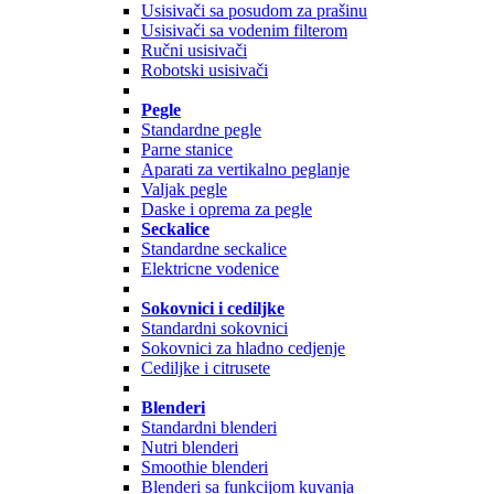
Usisivači sa posudom za prašinu
Usisivači sa vodenim filterom
Ručni usisivači
Robotski usisivači
Pegle
Standardne pegle
Parne stanice
Aparati za vertikalno peglanje
Valjak pegle
Daske i oprema za pegle
Seckalice
Standardne seckalice
Elektricne vodenice
Sokovnici i cediljke
Standardni sokovnici
Sokovnici za hladno cedjenje
Cediljke i citrusete
Blenderi
Standardni blenderi
Nutri blenderi
Smoothie blenderi
Blenderi sa funkcijom kuvanja