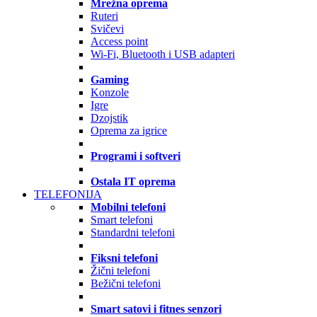
Mrežna oprema
Ruteri
Svičevi
Access point
Wi-Fi, Bluetooth i USB adapteri
Gaming
Konzole
Igre
Dzojstik
Oprema za igrice
Programi i softveri
Ostala IT oprema
TELEFONIJA
Mobilni telefoni
Smart telefoni
Standardni telefoni
Fiksni telefoni
Žični telefoni
Bežični telefoni
Smart satovi i fitnes senzori