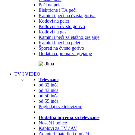
Peći na pelet
Elektricne i TA peći
Kamini i peći na čvrsta goriva
Kotlovi na pelet
Kotlovi na čvrsto gorivo
Kotlovi na gas
Kamini i peći za etažno grejanje
Kamini i peći na pelet
Šporeti na čvrsto gorivo
Dodatna oprema za grejanje
TV I VIDEO
Televizori
od 32 inča
od 43 inča
od 50 inča
od 55 inča
Pogledaj sve televizore
Dodatna oprema za televizore
Nosači i police
Kablovi za TV / AV
Adapteri, baterije i punjači