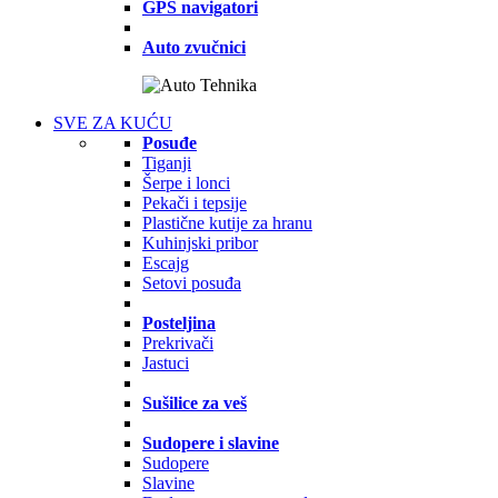
GPS navigatori
Auto zvučnici
SVE ZA KUĆU
Posuđe
Tiganji
Šerpe i lonci
Pekači i tepsije
Plastične kutije za hranu
Kuhinjski pribor
Escajg
Setovi posuđa
Posteljina
Prekrivači
Jastuci
Sušilice za veš
Sudopere i slavine
Sudopere
Slavine