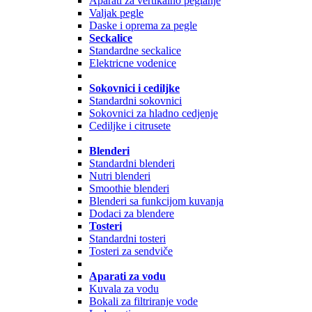
Aparati za vertikalno peglanje
Valjak pegle
Daske i oprema za pegle
Seckalice
Standardne seckalice
Elektricne vodenice
Sokovnici i cediljke
Standardni sokovnici
Sokovnici za hladno cedjenje
Cediljke i citrusete
Blenderi
Standardni blenderi
Nutri blenderi
Smoothie blenderi
Blenderi sa funkcijom kuvanja
Dodaci za blendere
Tosteri
Standardni tosteri
Tosteri za sendviče
Aparati za vodu
Kuvala za vodu
Bokali za filtriranje vode