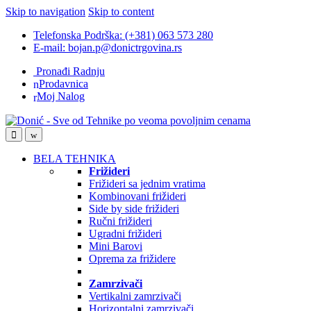
Skip to navigation
Skip to content
Telefonska Podrška: (+381) 063 573 280
E-mail: bojan.p@donictrgovina.rs
Pronađi Radnju
Prodavnica
Moj Nalog
BELA TEHNIKA
Frižideri
Frižideri sa jednim vratima
Kombinovani frižideri
Side by side frižideri
Ručni frižideri
Ugradni frižideri
Mini Barovi
Oprema za frižidere
Zamrzivači
Vertikalni zamrzivači
Horizontalni zamrzivači