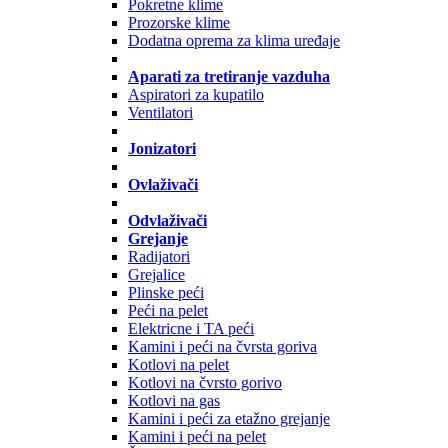
Pokretne klime
Prozorske klime
Dodatna oprema za klima uređaje
Aparati za tretiranje vazduha
Aspiratori za kupatilo
Ventilatori
Jonizatori
Ovlaživači
Odvlaživači
Grejanje
Radijatori
Grejalice
Plinske peći
Peći na pelet
Elektricne i TA peći
Kamini i peći na čvrsta goriva
Kotlovi na pelet
Kotlovi na čvrsto gorivo
Kotlovi na gas
Kamini i peći za etažno grejanje
Kamini i peći na pelet