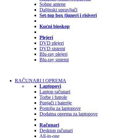
Sobne antene
Daljinski upravljači
Set-top box tjuneri i risiveri
Kućni bioskop
Plejeri
DVD plejeri
DVD sistemi
Blu-ray plejeri
Blu-ray sistemi
RAČUNARI I OPREMA
Laptopovi
Laptop računari
Torbe i futrole
Punjači i baterije
Postolja za laptopove
Dodatna oprema za laptopove
Računari
Desktop računari
All-in-one