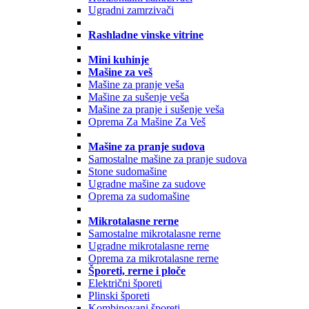
Ugradni zamrzivači
Rashladne vinske vitrine
Mini kuhinje
Mašine za veš
Mašine za pranje veša
Mašine za sušenje veša
Mašine za pranje i sušenje veša
Oprema Za Mašine Za Veš
Mašine za pranje sudova
Samostalne mašine za pranje sudova
Stone sudomašine
Ugradne mašine za sudove
Oprema za sudomašine
Mikrotalasne rerne
Samostalne mikrotalasne rerne
Ugradne mikrotalasne rerne
Oprema za mikrotalasne rerne
Šporeti, rerne i ploče
Električni šporeti
Plinski šporeti
Kombinovani šporeti