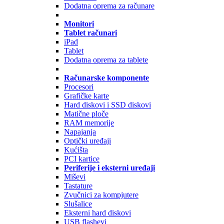
Dodatna oprema za računare
Monitori
Tablet računari
iPad
Tablet
Dodatna oprema za tablete
Računarske komponente
Procesori
Grafičke karte
Hard diskovi i SSD diskovi
Matične ploče
RAM memorije
Napajanja
Optički uređaji
Kućišta
PCI kartice
Periferije i eksterni uređaji
Miševi
Tastature
Zvučnici za kompjutere
Slušalice
Eksterni hard diskovi
USB flashevi