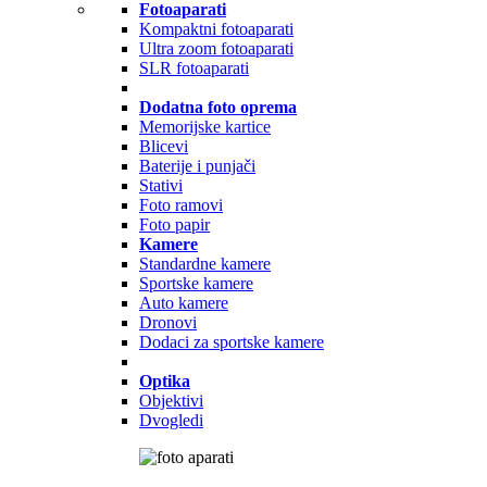
Fotoaparati
Kompaktni fotoaparati
Ultra zoom fotoaparati
SLR fotoaparati
Dodatna foto oprema
Memorijske kartice
Blicevi
Baterije i punjači
Stativi
Foto ramovi
Foto papir
Kamere
Standardne kamere
Sportske kamere
Auto kamere
Dronovi
Dodaci za sportske kamere
Optika
Objektivi
Dvogledi