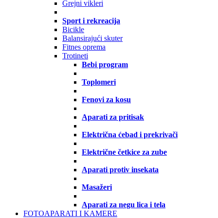
Grejni vikleri
Sport i rekreacija
Bicikle
Balansirajući skuter
Fitnes oprema
Trotineti
Bebi program
Toplomeri
Fenovi za kosu
Aparati za pritisak
Električna ćebad i prekrivači
Električne četkice za zube
Aparati protiv insekata
Masažeri
Aparati za negu lica i tela
FOTOAPARATI I KAMERE