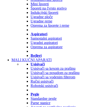
Mini šporeti
Šporeti na čvrsto gorivo
Indukcijski šporeti
Ugradne ploče
Ugradne rerne
Oprema za šporete i rerne
Aspiratori
Samostalni aspiratori
Ugradni aspiratori
Oprema za aspiratore
Bojleri
MALI KUĆNI APARATI
Usisivači
Usisivači sa kesom za prašinu
Usisivači sa posudom za prašinu
Usisivači sa vodenim filterom
Ručni usisivači
Robotski usisivači
Pegle
Standardne pegle
Parne stanice