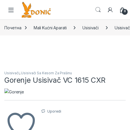
Skip to navigation
Skip to content
0
Почетна
Mali Kućni Aparati
Usisivači
Usisiva
Usisivači
,
Usisivači Sa Kesom Za Prašinu
Gorenje Usisivač VC 1615 CXR
Uporedi