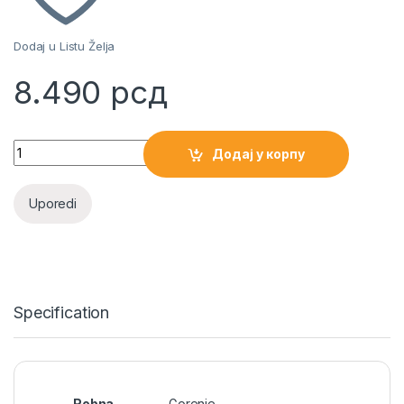
Dodaj u Listu Želja
8.490
рсд
Gorenje Usisivač VC 1615 CXR quantity
Додај у корпу
Uporedi
Specification
Robna
Gorenje