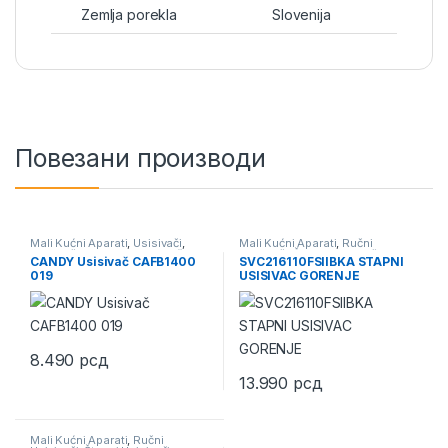
Zemlja porekla
Slovenija
Повезани производи
Mali Kućni Aparati
,
Usisivači
,
Mali Kućni Aparati
,
Ručni
Usisivači Sa Kesom Za Prašinu
Usisivači
,
Štapni Usisivači
,
CANDY Usisivač CAFB1400
SVC216110FSIIBKA STAPNI
Usisivači
019
USISIVAC GORENJE
8.490
рсд
13.990
рсд
Mali Kućni Aparati
,
Ručni