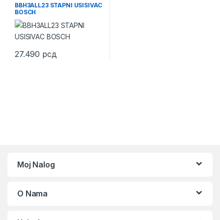
Usisivači
,
Štapni Usisivači
,
BBH3ALL23 STAPNI USISIVAC
Usisivači
BOSCH
27.490
рсд
Moj Nalog
O Nama