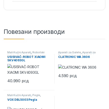
Повезани производи
Mali Kućni Aparati
,
Robotski
Aparati za Galete
,
Aparati za
Usisivači
,
Usisivači
Pripremu Hrane
,
Mali Kućni
USISIVAČ-ROBOT XIAOMI
CLATRONIC WA 3606
Aparati
SKV4093GL
4.590
рсд
40.990
рсд
Mali Kućni Aparati
,
Pegle
,
Standardne Pegle
VOX DBL5003 Pegla