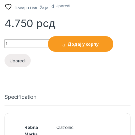
Uporedi
Dodaj u Listu Želja
4.750
рсд
Multi grill MG3519 CLATRONIC quantity
Додај у корпу
Uporedi
Specification
Robna
Clatronic
Marka