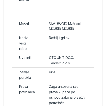
Model
CLATRONIC Multi grill
MG3519 MG3519
Naziv i
Roštilji i grilovi
vrsta
robe
Uvoznik
CTC UNIT D.O.O.
Tandem d.o.o.
Zemlja
Kina
porekla
Prava
Zagarantovana sva
potrošača
prava kupaca po
osnovu zakona o zaštiti
potrošača