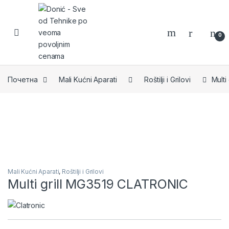
Skip to navigation
Skip to content
0
Почетна
Mali Kućni Aparati
Roštilji i Grilovi
Multi
Mali Kućni Aparati
,
Roštilji i Grilovi
Multi grill MG3519 CLATRONIC