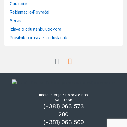
Garancije
Reklamacije/Povraćaj
Servis
Izjava o odustanku ugovora
Pravilnik obrasca za odustanak
Imate Pitanja ? Pozovite nas
od 08-16h
(+381) 063 573
280
(+381) 063 569