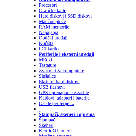
Procesori
Grafičke karte
Hard diskovi i SSD diskovi
Matične ploče
RAM memorije
Napajanja
Optički uređaji
Kućišta
PCI kartice
Periferije i eksterni uređaji
Miševi
Tastature
Zvučnici za kompjutere
Slušalice
Eksterni hard diskovi
USB flashevi
UPS i prenaponske zaštite
Kablovi, adapteri i baterije
Ostale periferije ...
Štampači, skeneri i oprema
Štampači
Skeneri
Kertridži i toneri