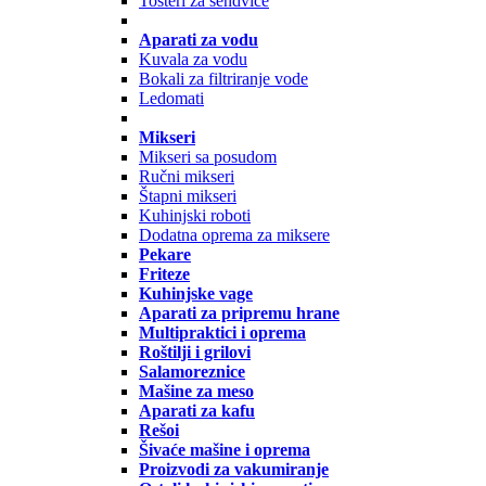
Tosteri za sendviče
Aparati za vodu
Kuvala za vodu
Bokali za filtriranje vode
Ledomati
Mikseri
Mikseri sa posudom
Ručni mikseri
Štapni mikseri
Kuhinjski roboti
Dodatna oprema za miksere
Pekare
Friteze
Kuhinjske vage
Aparati za pripremu hrane
Multipraktici i oprema
Roštilji i grilovi
Salamoreznice
Mašine za meso
Aparati za kafu
Rešoi
Šivaće mašine i oprema
Proizvodi za vakumiranje