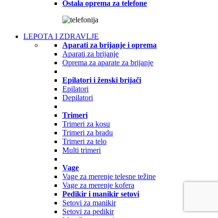
Ostala oprema za telefone
LEPOTA I ZDRAVLJE
Aparati za brijanje i oprema
Aparati za brijanje
Oprema za aparate za brijanje
Epilatori i ženski brijači
Epilatori
Depilatori
Trimeri
Trimeri za kosu
Trimeri za bradu
Trimeri za telo
Multi trimeri
Vage
Vage za merenje telesne težine
Vage za merenje kofera
Pedikir i manikir setovi
Setovi za manikir
Setovi za pedikir