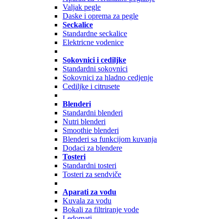
Valjak pegle
Daske i oprema za pegle
Seckalice
Standardne seckalice
Elektricne vodenice
Sokovnici i cediljke
Standardni sokovnici
Sokovnici za hladno cedjenje
Cediljke i citrusete
Blenderi
Standardni blenderi
Nutri blenderi
Smoothie blenderi
Blenderi sa funkcijom kuvanja
Dodaci za blendere
Tosteri
Standardni tosteri
Tosteri za sendviče
Aparati za vodu
Kuvala za vodu
Bokali za filtriranje vode
Ledomati