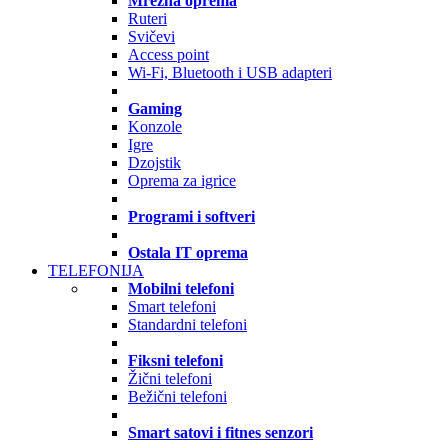
Mrežna oprema
Ruteri
Svičevi
Access point
Wi-Fi, Bluetooth i USB adapteri
Gaming
Konzole
Igre
Dzojstik
Oprema za igrice
Programi i softveri
Ostala IT oprema
TELEFONIJA
Mobilni telefoni
Smart telefoni
Standardni telefoni
Fiksni telefoni
Žični telefoni
Bežični telefoni
Smart satovi i fitnes senzori