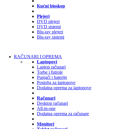
Kućni bioskop
Plejeri
DVD plejeri
DVD sistemi
Blu-ray plejeri
Blu-ray sistemi
RAČUNARI I OPREMA
Laptopovi
Laptop računari
Torbe i futrole
Punjači i baterije
Postolja za laptopove
Dodatna oprema za laptopove
Računari
Desktop računari
All-in-one
Dodatna oprema za računare
Monitori