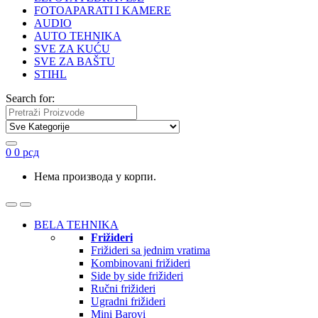
FOTOAPARATI I KAMERE
AUDIO
AUTO TEHNIKA
SVE ZA KUĆU
SVE ZA BAŠTU
STIHL
Search for:
0
0
рсд
Нема производа у корпи.
BELA TEHNIKA
Frižideri
Frižideri sa jednim vratima
Kombinovani frižideri
Side by side frižideri
Ručni frižideri
Ugradni frižideri
Mini Barovi