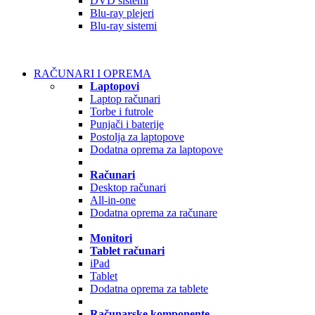
DVD sistemi
Blu-ray plejeri
Blu-ray sistemi
RAČUNARI I OPREMA
Laptopovi
Laptop računari
Torbe i futrole
Punjači i baterije
Postolja za laptopove
Dodatna oprema za laptopove
Računari
Desktop računari
All-in-one
Dodatna oprema za računare
Monitori
Tablet računari
iPad
Tablet
Dodatna oprema za tablete
Računarske komponente