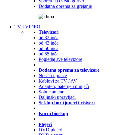
Šporeti na čvrsto gorivo
Dodatna oprema za grejanje
TV I VIDEO
Televizori
od 32 inča
od 43 inča
od 50 inča
od 55 inča
Pogledaj sve televizore
Dodatna oprema za televizore
Nosači i police
Kablovi za TV / AV
Adapteri, baterije i punjači
Sobne antene
Daljinski upravljači
Set-top box tjuneri i risiveri
Kućni bioskop
Plejeri
DVD plejeri