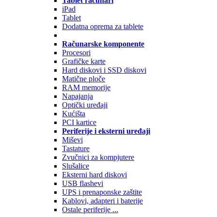
Tablet računari
iPad
Tablet
Dodatna oprema za tablete
Računarske komponente
Procesori
Grafičke karte
Hard diskovi i SSD diskovi
Matične ploče
RAM memorije
Napajanja
Optički uređaji
Kućišta
PCI kartice
Periferije i eksterni uređaji
Miševi
Tastature
Zvučnici za kompjutere
Slušalice
Eksterni hard diskovi
USB flashevi
UPS i prenaponske zaštite
Kablovi, adapteri i baterije
Ostale periferije ...