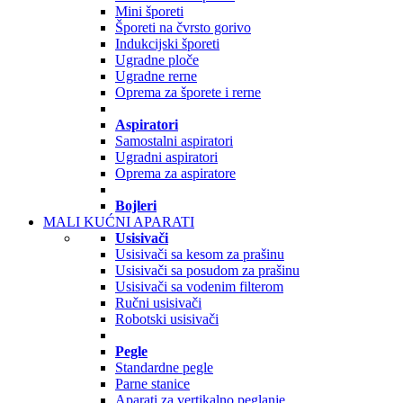
Mini šporeti
Šporeti na čvrsto gorivo
Indukcijski šporeti
Ugradne ploče
Ugradne rerne
Oprema za šporete i rerne
Aspiratori
Samostalni aspiratori
Ugradni aspiratori
Oprema za aspiratore
Bojleri
MALI KUĆNI APARATI
Usisivači
Usisivači sa kesom za prašinu
Usisivači sa posudom za prašinu
Usisivači sa vodenim filterom
Ručni usisivači
Robotski usisivači
Pegle
Standardne pegle
Parne stanice
Aparati za vertikalno peglanje