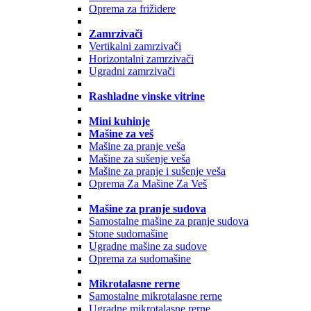
Oprema za frižidere
Zamrzivači
Vertikalni zamrzivači
Horizontalni zamrzivači
Ugradni zamrzivači
Rashladne vinske vitrine
Mini kuhinje
Mašine za veš
Mašine za pranje veša
Mašine za sušenje veša
Mašine za pranje i sušenje veša
Oprema Za Mašine Za Veš
Mašine za pranje sudova
Samostalne mašine za pranje sudova
Stone sudomašine
Ugradne mašine za sudove
Oprema za sudomašine
Mikrotalasne rerne
Samostalne mikrotalasne rerne
Ugradne mikrotalasne rerne