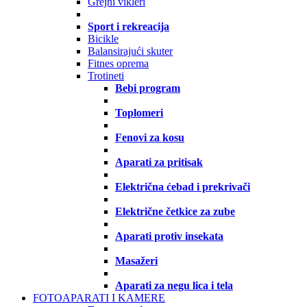
Grejni vikleri
Sport i rekreacija
Bicikle
Balansirajući skuter
Fitnes oprema
Trotineti
Bebi program
Toplomeri
Fenovi za kosu
Aparati za pritisak
Električna ćebad i prekrivači
Električne četkice za zube
Aparati protiv insekata
Masažeri
Aparati za negu lica i tela
FOTOAPARATI I KAMERE