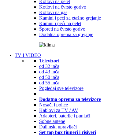
Kotlovi na pelet
Kotlovi na čvrsto gorivo
Kotlovi na gas
Kamini i peći za etažno grejanje
Kamini i peći na pelet
Šporeti na čvrsto gorivo
Dodatna oprema za grejanje
TV I VIDEO
Televizori
od 32 inča
od 43 inča
od 50 inča
od 55 inča
Pogledaj sve televizore
Dodatna oprema za televizore
Nosači i police
Kablovi za TV / AV
Adapteri, baterije i punjači
Sobne antene
Daljinski upravljači
Set-top box tjuneri i risiveri