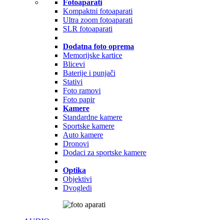
Fotoaparati
Kompaktni fotoaparati
Ultra zoom fotoaparati
SLR fotoaparati
Dodatna foto oprema
Memorijske kartice
Blicevi
Baterije i punjači
Stativi
Foto ramovi
Foto papir
Kamere
Standardne kamere
Sportske kamere
Auto kamere
Dronovi
Dodaci za sportske kamere
Optika
Objektivi
Dvogledi