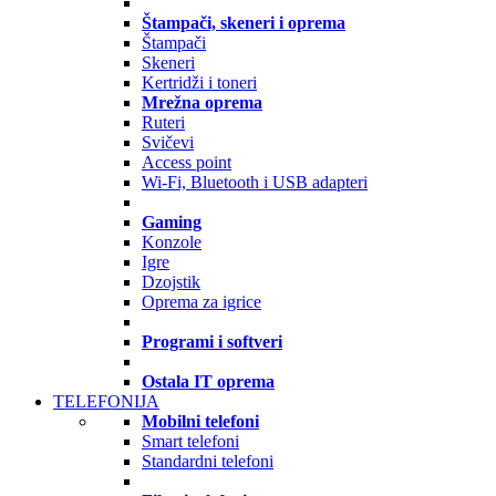
Štampači, skeneri i oprema
Štampači
Skeneri
Kertridži i toneri
Mrežna oprema
Ruteri
Svičevi
Access point
Wi-Fi, Bluetooth i USB adapteri
Gaming
Konzole
Igre
Dzojstik
Oprema za igrice
Programi i softveri
Ostala IT oprema
TELEFONIJA
Mobilni telefoni
Smart telefoni
Standardni telefoni