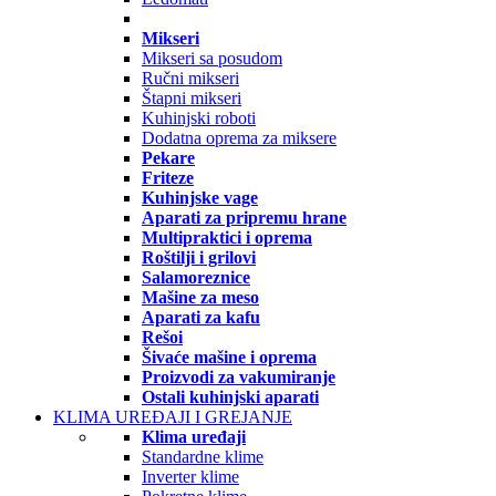
Mikseri
Mikseri sa posudom
Ručni mikseri
Štapni mikseri
Kuhinjski roboti
Dodatna oprema za miksere
Pekare
Friteze
Kuhinjske vage
Aparati za pripremu hrane
Multipraktici i oprema
Roštilji i grilovi
Salamoreznice
Mašine za meso
Aparati za kafu
Rešoi
Šivaće mašine i oprema
Proizvodi za vakumiranje
Ostali kuhinjski aparati
KLIMA UREĐAJI I GREJANJE
Klima uređaji
Standardne klime
Inverter klime