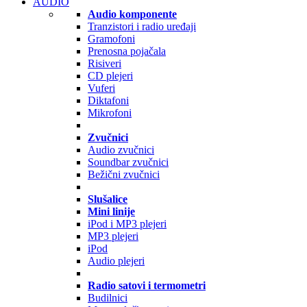
AUDIO
Audio komponente
Tranzistori i radio uređaji
Gramofoni
Prenosna pojačala
Risiveri
CD plejeri
Vuferi
Diktafoni
Mikrofoni
Zvučnici
Audio zvučnici
Soundbar zvučnici
Bežični zvučnici
Slušalice
Mini linije
iPod i MP3 plejeri
MP3 plejeri
iPod
Audio plejeri
Radio satovi i termometri
Budilnici