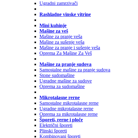
Ugradni zamrzivači
Rashladne vinske vitrine
Mini kuhinje
Mašine za veš
Mašine za pranje veša
Mašine za sušenje veša
Mašine za pranje i sušenje veša
Oprema Za Mašine Za Veš
Mašine za pranje sudova
Samostalne mašine za pranje sudova
Stone sudomašine
Ugradne mašine za sudove
Oprema za sudomašine
Mikrotalasne rerne
Samostalne mikrotalasne rerne
Ugradne mikrotalasne rerne
Oprema za mikrotalasne rerne
Šporeti, rerne i ploče
Električni šporeti
Plinski šporeti
Kombinovani šporeti