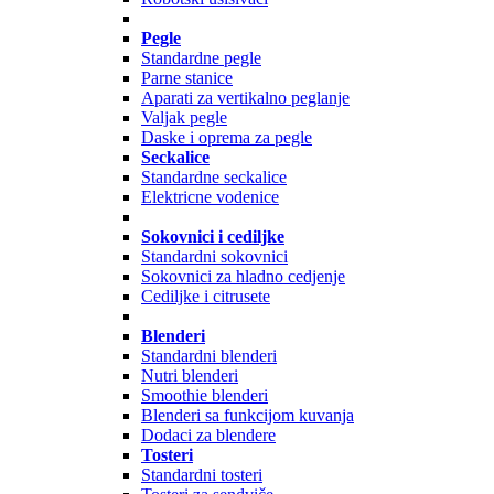
Pegle
Standardne pegle
Parne stanice
Aparati za vertikalno peglanje
Valjak pegle
Daske i oprema za pegle
Seckalice
Standardne seckalice
Elektricne vodenice
Sokovnici i cediljke
Standardni sokovnici
Sokovnici za hladno cedjenje
Cediljke i citrusete
Blenderi
Standardni blenderi
Nutri blenderi
Smoothie blenderi
Blenderi sa funkcijom kuvanja
Dodaci za blendere
Tosteri
Standardni tosteri