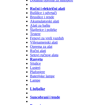
Dodatna oprema za sudopere
Ručni i električni alati
Bušilice i odvrtači
Brusilice i rende
Akumulatorski alati
Alati za baštu
Šlajferice i polirke
Testere
Fenovi za vreli vazduh
Višenamenski alati
Oprema za alat
Ručni alati
Setovi ručnog alata
Rasveta
Sijalice
Lusteri
Plafonjere
Baterijske lampe
Lampe
Ljuljaške
Suncobrani i tende