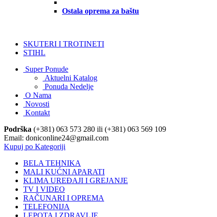
Ostala oprema za baštu
SKUTERI I TROTINETI
STIHL
Super Ponude
Aktuelni Katalog
Ponuda Nedelje
O Nama
Novosti
Kontakt
Podrška
(+381) 063 573 280 ili (+381) 063 569 109
Email: doniconline24@gmail.com
Kupuj po Kategoriji
BELA TEHNIKA
MALI KUĆNI APARATI
KLIMA UREĐAJI I GREJANJE
TV I VIDEO
RAČUNARI I OPREMA
TELEFONIJA
LEPOTA I ZDRAVLJE