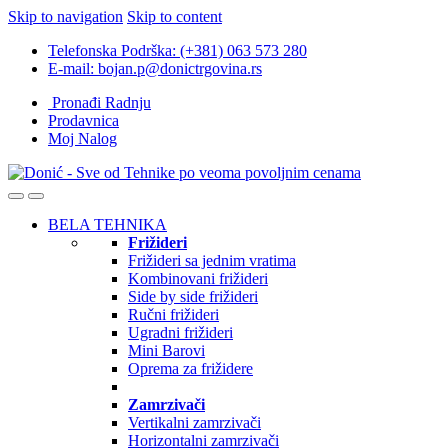
Skip to navigation
Skip to content
Telefonska Podrška: (+381) 063 573 280
E-mail: bojan.p@donictrgovina.rs
Pronađi Radnju
Prodavnica
Moj Nalog
BELA TEHNIKA
Frižideri
Frižideri sa jednim vratima
Kombinovani frižideri
Side by side frižideri
Ručni frižideri
Ugradni frižideri
Mini Barovi
Oprema za frižidere
Zamrzivači
Vertikalni zamrzivači
Horizontalni zamrzivači