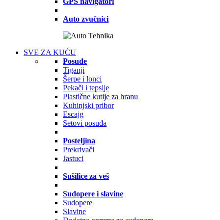
GPS navigatori
Auto zvučnici
SVE ZA KUĆU
Posuđe
Tiganji
Šerpe i lonci
Pekači i tepsije
Plastične kutije za hranu
Kuhinjski pribor
Escajg
Setovi posuđa
Posteljina
Prekrivači
Jastuci
Sušilice za veš
Sudopere i slavine
Sudopere
Slavine