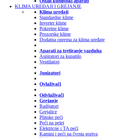
Ostali kuhinjski aparati
KLIMA UREĐAJI I GREJANJE
Klima uređaji
Standardne klime
Inverter klime
Pokretne klime
Prozorske klime
Dodatna oprema za klima uređaje
Aparati za tretiranje vazduha
Aspiratori za kupatilo
Ventilatori
Jonizatori
Ovlaživači
Odvlaživači
Grejanje
Radijatori
Grejalice
Plinske peći
Peći na pelet
Elektricne i TA peći
Kamini i peći na čvrsta goriva