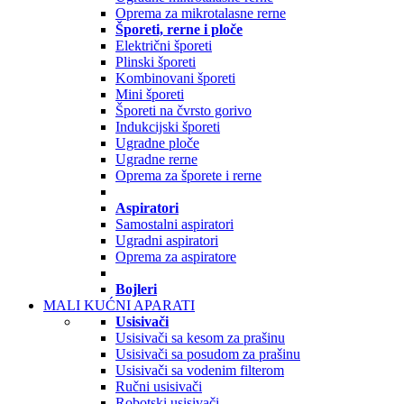
Oprema za mikrotalasne rerne
Šporeti, rerne i ploče
Električni šporeti
Plinski šporeti
Kombinovani šporeti
Mini šporeti
Šporeti na čvrsto gorivo
Indukcijski šporeti
Ugradne ploče
Ugradne rerne
Oprema za šporete i rerne
Aspiratori
Samostalni aspiratori
Ugradni aspiratori
Oprema za aspiratore
Bojleri
MALI KUĆNI APARATI
Usisivači
Usisivači sa kesom za prašinu
Usisivači sa posudom za prašinu
Usisivači sa vodenim filterom
Ručni usisivači
Robotski usisivači