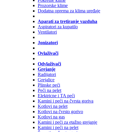
Pokretne klime
Prozorske klime
Dodatna oprema za klima uređaje
Aparati za tretiranje vazduha
Aspiratori za kupatilo
Ventilatori
Jonizatori
Ovlaživači
Odvlaživači
Grejanje
Radijatori
Grejalice
Plinske peći
Peći na pelet
Elektricne i TA peći
Kamini i peći na čvrsta goriva
Kotlovi na pelet
Kotlovi na čvrsto gorivo
Kotlovi na gas
Kamini i peći za etažno grejanje
Kamini i peći na pelet