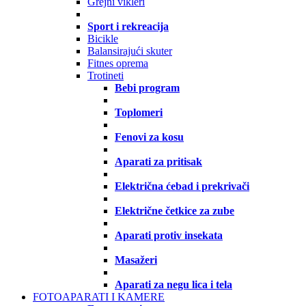
Grejni vikleri
Sport i rekreacija
Bicikle
Balansirajući skuter
Fitnes oprema
Trotineti
Bebi program
Toplomeri
Fenovi za kosu
Aparati za pritisak
Električna ćebad i prekrivači
Električne četkice za zube
Aparati protiv insekata
Masažeri
Aparati za negu lica i tela
FOTOAPARATI I KAMERE