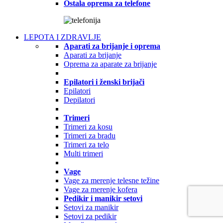
Ostala oprema za telefone
LEPOTA I ZDRAVLJE
Aparati za brijanje i oprema
Aparati za brijanje
Oprema za aparate za brijanje
Epilatori i ženski brijači
Epilatori
Depilatori
Trimeri
Trimeri za kosu
Trimeri za bradu
Trimeri za telo
Multi trimeri
Vage
Vage za merenje telesne težine
Vage za merenje kofera
Pedikir i manikir setovi
Setovi za manikir
Setovi za pedikir