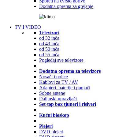
Šporeti na čvrsto gorivo
Dodatna oprema za grejanje
TV I VIDEO
Televizori
od 32 inča
od 43 inča
od 50 inča
od 55 inča
Pogledaj sve televizore
Dodatna oprema za televizore
Nosači i police
Kablovi za TV / AV
Adapteri, baterije i punjači
Sobne antene
Daljinski upravljači
Set-top box tjuneri i risiveri
Kućni bioskop
Plejeri
DVD plejeri