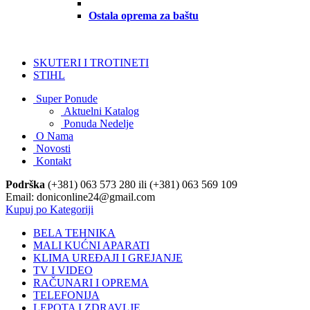
Ostala oprema za baštu
SKUTERI I TROTINETI
STIHL
Super Ponude
Aktuelni Katalog
Ponuda Nedelje
O Nama
Novosti
Kontakt
Podrška
(+381) 063 573 280 ili (+381) 063 569 109
Email: doniconline24@gmail.com
Kupuj po Kategoriji
BELA TEHNIKA
MALI KUĆNI APARATI
KLIMA UREĐAJI I GREJANJE
TV I VIDEO
RAČUNARI I OPREMA
TELEFONIJA
LEPOTA I ZDRAVLJE