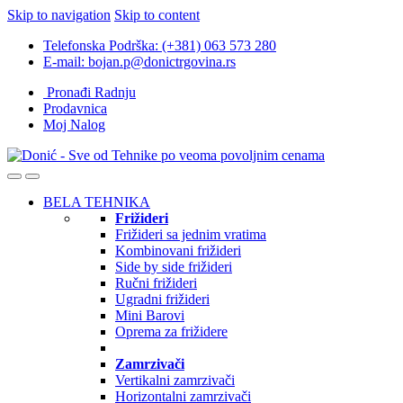
Skip to navigation
Skip to content
Telefonska Podrška: (+381) 063 573 280
E-mail: bojan.p@donictrgovina.rs
Pronađi Radnju
Prodavnica
Moj Nalog
BELA TEHNIKA
Frižideri
Frižideri sa jednim vratima
Kombinovani frižideri
Side by side frižideri
Ručni frižideri
Ugradni frižideri
Mini Barovi
Oprema za frižidere
Zamrzivači
Vertikalni zamrzivači
Horizontalni zamrzivači