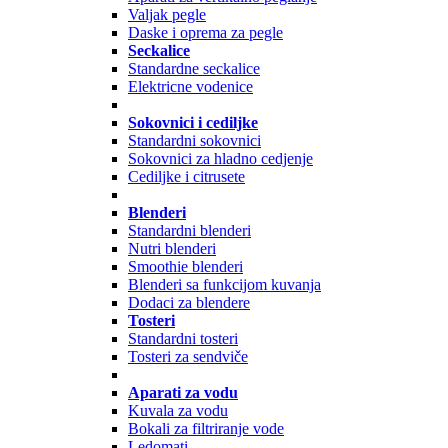
Valjak pegle
Daske i oprema za pegle
Seckalice
Standardne seckalice
Elektricne vodenice
Sokovnici i cediljke
Standardni sokovnici
Sokovnici za hladno cedjenje
Cediljke i citrusete
Blenderi
Standardni blenderi
Nutri blenderi
Smoothie blenderi
Blenderi sa funkcijom kuvanja
Dodaci za blendere
Tosteri
Standardni tosteri
Tosteri za sendviče
Aparati za vodu
Kuvala za vodu
Bokali za filtriranje vode
Ledomati