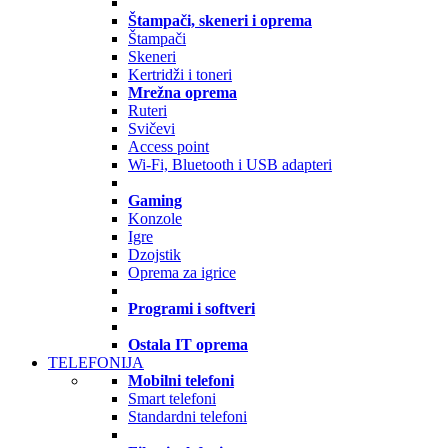
Štampači, skeneri i oprema
Štampači
Skeneri
Kertridži i toneri
Mrežna oprema
Ruteri
Svičevi
Access point
Wi-Fi, Bluetooth i USB adapteri
Gaming
Konzole
Igre
Dzojstik
Oprema za igrice
Programi i softveri
Ostala IT oprema
TELEFONIJA
Mobilni telefoni
Smart telefoni
Standardni telefoni