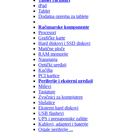
Tablet računari
iPad
Tablet
Dodatna oprema za tablete
Računarske komponente
Procesori
Grafičke karte
Hard diskovi i SSD diskovi
Matične ploče
RAM memorije
Napajanja
Optički uređaji
Kućišta
PCI kartice
Periferije i eksterni uređaji
Miševi
Tastature
Zvučnici za kompjutere
Slušalice
Eksterni hard diskovi
USB flashevi
UPS i prenaponske zaštite
Kablovi, adapteri i baterije
Ostale periferije ...