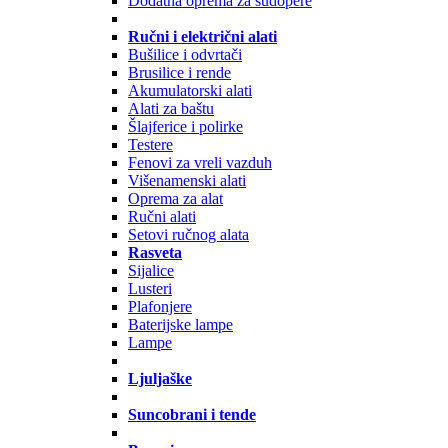
Dodatna oprema za sudopere
Ručni i električni alati
Bušilice i odvrtači
Brusilice i rende
Akumulatorski alati
Alati za baštu
Šlajferice i polirke
Testere
Fenovi za vreli vazduh
Višenamenski alati
Oprema za alat
Ručni alati
Setovi ručnog alata
Rasveta
Sijalice
Lusteri
Plafonjere
Baterijske lampe
Lampe
Ljuljaške
Suncobrani i tende