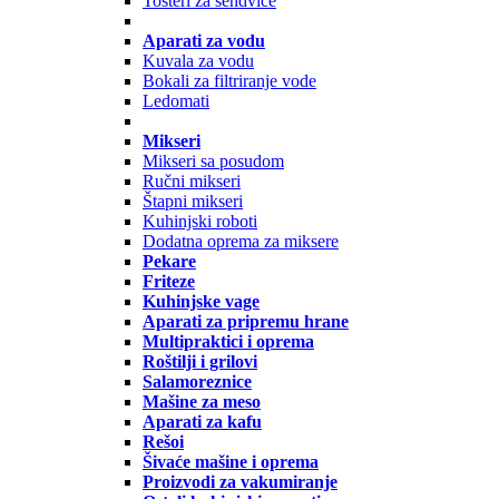
Tosteri za sendviče
Aparati za vodu
Kuvala za vodu
Bokali za filtriranje vode
Ledomati
Mikseri
Mikseri sa posudom
Ručni mikseri
Štapni mikseri
Kuhinjski roboti
Dodatna oprema za miksere
Pekare
Friteze
Kuhinjske vage
Aparati za pripremu hrane
Multipraktici i oprema
Roštilji i grilovi
Salamoreznice
Mašine za meso
Aparati za kafu
Rešoi
Šivaće mašine i oprema
Proizvodi za vakumiranje