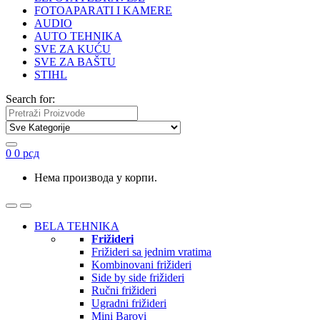
FOTOAPARATI I KAMERE
AUDIO
AUTO TEHNIKA
SVE ZA KUĆU
SVE ZA BAŠTU
STIHL
Search for:
0
0
рсд
Нема производа у корпи.
BELA TEHNIKA
Frižideri
Frižideri sa jednim vratima
Kombinovani frižideri
Side by side frižideri
Ručni frižideri
Ugradni frižideri
Mini Barovi