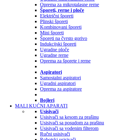
Oprema za mikrotalasne rerne
Šporeti, rerne i ploče
Električni šporeti
Plinski šporeti
Kombinovani šporeti
Mini šporeti
Šporeti na čvrsto gorivo
Indukcijski šporeti
Ugradne ploče
Ugradne rerne
Oprema za šporete i rerne
Aspiratori
Samostalni aspiratori
Ugradni aspiratori
Oprema za aspiratore
Bojleri
MALI KUĆNI APARATI
Usisivači
Usisivači sa kesom za prašinu
Usisivači sa posudom za prašinu
Usisivači sa vodenim filterom
Ručni usisivači
Robotski usisivači