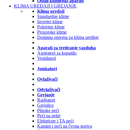
Ostali kuhinjski aparati
KLIMA UREĐAJI I GREJANJE
Klima uređaji
Standardne klime
Inverter klime
Pokretne klime
Prozorske klime
Dodatna oprema za klima uređaje
Aparati za tretiranje vazduha
Aspiratori za kupatilo
Ventilatori
Jonizatori
Ovlaživači
Odvlaživači
Grejanje
Radijatori
Grejalice
Plinske peći
Peći na pelet
Elektricne i TA peći
Kamini i peći na čvrsta goriva