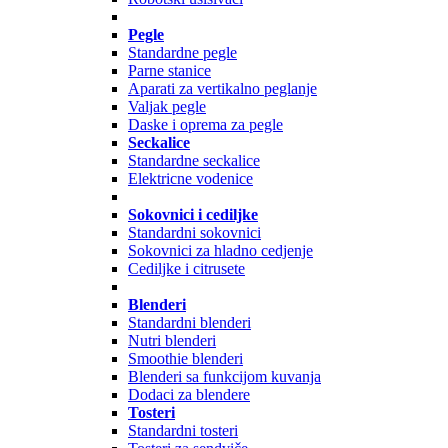
Pegle
Standardne pegle
Parne stanice
Aparati za vertikalno peglanje
Valjak pegle
Daske i oprema za pegle
Seckalice
Standardne seckalice
Elektricne vodenice
Sokovnici i cediljke
Standardni sokovnici
Sokovnici za hladno cedjenje
Cediljke i citrusete
Blenderi
Standardni blenderi
Nutri blenderi
Smoothie blenderi
Blenderi sa funkcijom kuvanja
Dodaci za blendere
Tosteri
Standardni tosteri