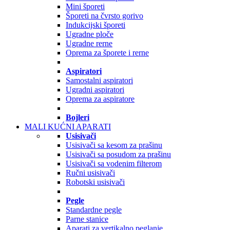
Mini šporeti
Šporeti na čvrsto gorivo
Indukcijski šporeti
Ugradne ploče
Ugradne rerne
Oprema za šporete i rerne
Aspiratori
Samostalni aspiratori
Ugradni aspiratori
Oprema za aspiratore
Bojleri
MALI KUĆNI APARATI
Usisivači
Usisivači sa kesom za prašinu
Usisivači sa posudom za prašinu
Usisivači sa vodenim filterom
Ručni usisivači
Robotski usisivači
Pegle
Standardne pegle
Parne stanice
Aparati za vertikalno peglanje