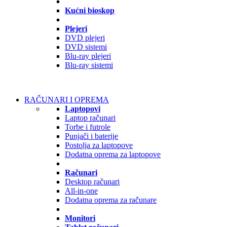
Kućni bioskop
Plejeri
DVD plejeri
DVD sistemi
Blu-ray plejeri
Blu-ray sistemi
RAČUNARI I OPREMA
Laptopovi
Laptop računari
Torbe i futrole
Punjači i baterije
Postolja za laptopove
Dodatna oprema za laptopove
Računari
Desktop računari
All-in-one
Dodatna oprema za računare
Monitori