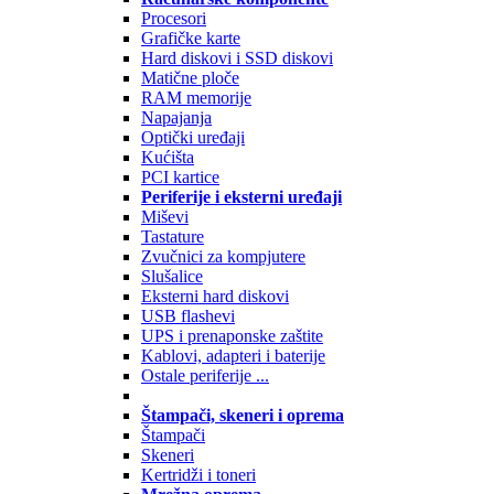
Procesori
Grafičke karte
Hard diskovi i SSD diskovi
Matične ploče
RAM memorije
Napajanja
Optički uređaji
Kućišta
PCI kartice
Periferije i eksterni uređaji
Miševi
Tastature
Zvučnici za kompjutere
Slušalice
Eksterni hard diskovi
USB flashevi
UPS i prenaponske zaštite
Kablovi, adapteri i baterije
Ostale periferije ...
Štampači, skeneri i oprema
Štampači
Skeneri
Kertridži i toneri