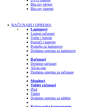
DVD sistemi
Blu-ray plejeri
Blu-ray sistemi
RAČUNARI I OPREMA
Laptopovi
Laptop računari
Torbe i futrole
Punjači i baterije
Postolja za laptopove
Dodatna oprema za laptopove
Računari
Desktop računari
All-in-one
Dodatna oprema za računare
Monitori
Tablet računari
iPad
Tablet
Dodatna oprema za tablete
Računarske komponente