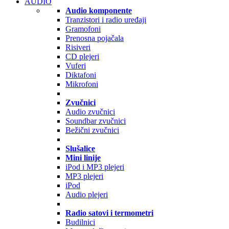
AUDIO
Audio komponente
Tranzistori i radio uređaji
Gramofoni
Prenosna pojačala
Risiveri
CD plejeri
Vuferi
Diktafoni
Mikrofoni
Zvučnici
Audio zvučnici
Soundbar zvučnici
Bežični zvučnici
Slušalice
Mini linije
iPod i MP3 plejeri
MP3 plejeri
iPod
Audio plejeri
Radio satovi i termometri
Budilnici