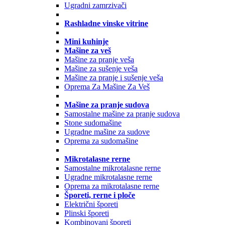
Ugradni zamrzivači
Rashladne vinske vitrine
Mini kuhinje
Mašine za veš
Mašine za pranje veša
Mašine za sušenje veša
Mašine za pranje i sušenje veša
Oprema Za Mašine Za Veš
Mašine za pranje sudova
Samostalne mašine za pranje sudova
Stone sudomašine
Ugradne mašine za sudove
Oprema za sudomašine
Mikrotalasne rerne
Samostalne mikrotalasne rerne
Ugradne mikrotalasne rerne
Oprema za mikrotalasne rerne
Šporeti, rerne i ploče
Električni šporeti
Plinski šporeti
Kombinovani šporeti