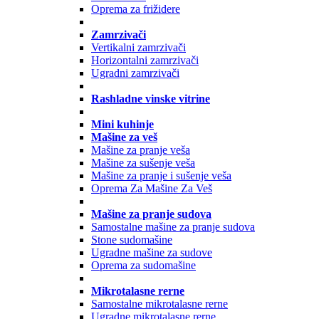
Oprema za frižidere
Zamrzivači
Vertikalni zamrzivači
Horizontalni zamrzivači
Ugradni zamrzivači
Rashladne vinske vitrine
Mini kuhinje
Mašine za veš
Mašine za pranje veša
Mašine za sušenje veša
Mašine za pranje i sušenje veša
Oprema Za Mašine Za Veš
Mašine za pranje sudova
Samostalne mašine za pranje sudova
Stone sudomašine
Ugradne mašine za sudove
Oprema za sudomašine
Mikrotalasne rerne
Samostalne mikrotalasne rerne
Ugradne mikrotalasne rerne