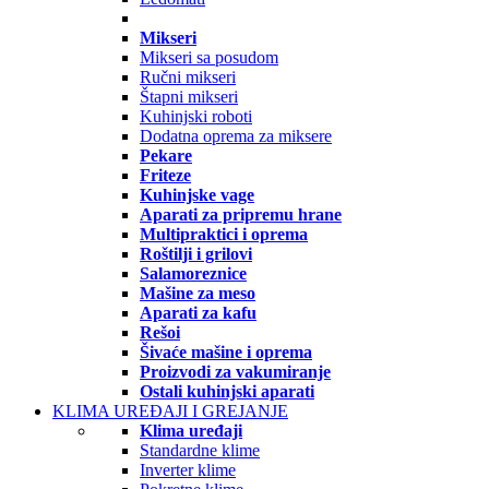
Mikseri
Mikseri sa posudom
Ručni mikseri
Štapni mikseri
Kuhinjski roboti
Dodatna oprema za miksere
Pekare
Friteze
Kuhinjske vage
Aparati za pripremu hrane
Multipraktici i oprema
Roštilji i grilovi
Salamoreznice
Mašine za meso
Aparati za kafu
Rešoi
Šivaće mašine i oprema
Proizvodi za vakumiranje
Ostali kuhinjski aparati
KLIMA UREĐAJI I GREJANJE
Klima uređaji
Standardne klime
Inverter klime