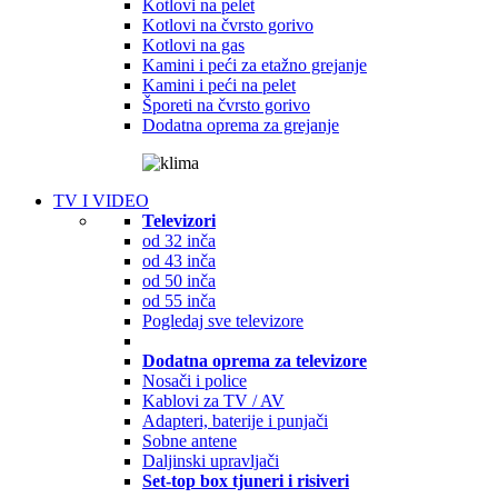
Kotlovi na pelet
Kotlovi na čvrsto gorivo
Kotlovi na gas
Kamini i peći za etažno grejanje
Kamini i peći na pelet
Šporeti na čvrsto gorivo
Dodatna oprema za grejanje
TV I VIDEO
Televizori
od 32 inča
od 43 inča
od 50 inča
od 55 inča
Pogledaj sve televizore
Dodatna oprema za televizore
Nosači i police
Kablovi za TV / AV
Adapteri, baterije i punjači
Sobne antene
Daljinski upravljači
Set-top box tjuneri i risiveri