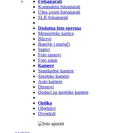
Fotoaparati
Kompaktni fotoaparati
Ultra zoom fotoaparati
SLR fotoaparati
Dodatna foto oprema
Memorijske kartice
Blicevi
Baterije i punjači
Stativi
Foto ramovi
Foto papir
Kamere
Standardne kamere
Sportske kamere
Auto kamere
Dronovi
Dodaci za sportske kamere
Optika
Objektivi
Dvogledi