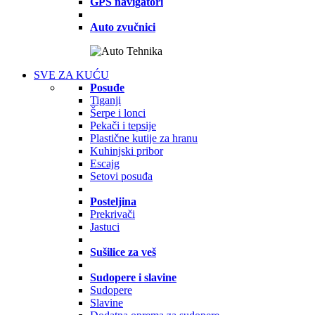
GPS navigatori
Auto zvučnici
SVE ZA KUĆU
Posuđe
Tiganji
Šerpe i lonci
Pekači i tepsije
Plastične kutije za hranu
Kuhinjski pribor
Escajg
Setovi posuđa
Posteljina
Prekrivači
Jastuci
Sušilice za veš
Sudopere i slavine
Sudopere
Slavine