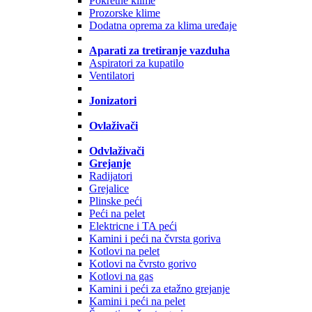
Pokretne klime
Prozorske klime
Dodatna oprema za klima uređaje
Aparati za tretiranje vazduha
Aspiratori za kupatilo
Ventilatori
Jonizatori
Ovlaživači
Odvlaživači
Grejanje
Radijatori
Grejalice
Plinske peći
Peći na pelet
Elektricne i TA peći
Kamini i peći na čvrsta goriva
Kotlovi na pelet
Kotlovi na čvrsto gorivo
Kotlovi na gas
Kamini i peći za etažno grejanje
Kamini i peći na pelet