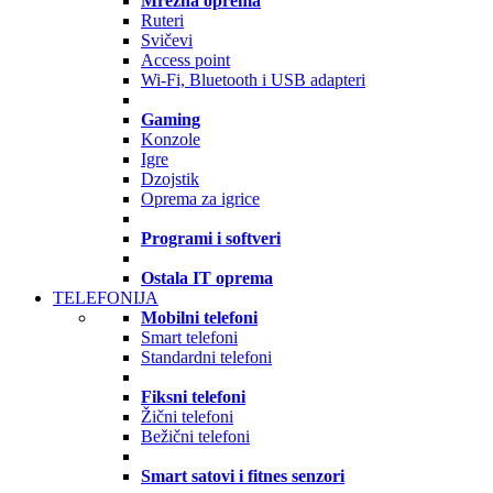
Mrežna oprema
Ruteri
Svičevi
Access point
Wi-Fi, Bluetooth i USB adapteri
Gaming
Konzole
Igre
Dzojstik
Oprema za igrice
Programi i softveri
Ostala IT oprema
TELEFONIJA
Mobilni telefoni
Smart telefoni
Standardni telefoni
Fiksni telefoni
Žični telefoni
Bežični telefoni
Smart satovi i fitnes senzori