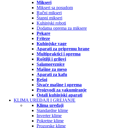
Mikseri
Mikseri sa posudom
Ručni mikseri
Štapni mikseri
Kuhinjski roboti
Dodatna oprema za miksere
Pekare
Friteze
Kuhinjske vage
Aparati za pripremu hrane
Multipraktici i oprema
Roštilji i grilovi
Salamoreznice
Mašine za meso
Aparati za kafu
Rešoi
Šivaće mašine i oprema
Proizvodi za vakumiranje
Ostali kuhinjski aparati
KLIMA UREĐAJI I GREJANJE
Klima uređaji
Standardne klime
Inverter klime
Pokretne klime
Prozorske klime