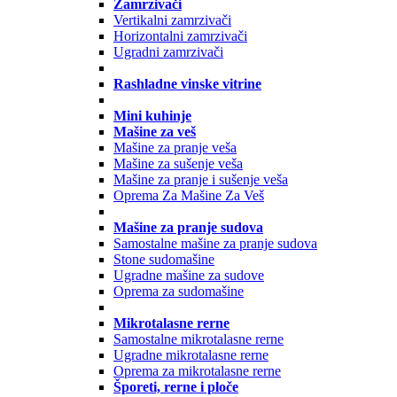
Zamrzivači
Vertikalni zamrzivači
Horizontalni zamrzivači
Ugradni zamrzivači
Rashladne vinske vitrine
Mini kuhinje
Mašine za veš
Mašine za pranje veša
Mašine za sušenje veša
Mašine za pranje i sušenje veša
Oprema Za Mašine Za Veš
Mašine za pranje sudova
Samostalne mašine za pranje sudova
Stone sudomašine
Ugradne mašine za sudove
Oprema za sudomašine
Mikrotalasne rerne
Samostalne mikrotalasne rerne
Ugradne mikrotalasne rerne
Oprema za mikrotalasne rerne
Šporeti, rerne i ploče