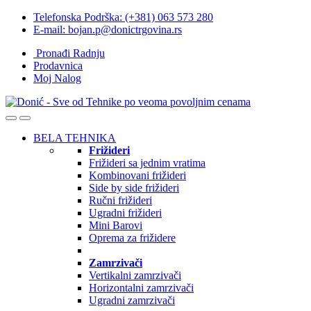
Skip
Skip
Telefonska Podrška: (+381) 063 573 280
to
to
E-mail: bojan.p@donictrgovina.rs
navigation
content
Pronađi Radnju
Prodavnica
Moj Nalog
BELA TEHNIKA
Frižideri
Frižideri sa jednim vratima
Kombinovani frižideri
Side by side frižideri
Ručni frižideri
Ugradni frižideri
Mini Barovi
Oprema za frižidere
Zamrzivači
Vertikalni zamrzivači
Horizontalni zamrzivači
Ugradni zamrzivači