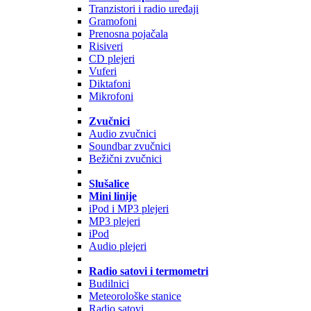
Tranzistori i radio uređaji
Gramofoni
Prenosna pojačala
Risiveri
CD plejeri
Vuferi
Diktafoni
Mikrofoni
Zvučnici
Audio zvučnici
Soundbar zvučnici
Bežični zvučnici
Slušalice
Mini linije
iPod i MP3 plejeri
MP3 plejeri
iPod
Audio plejeri
Radio satovi i termometri
Budilnici
Meteorološke stanice
Radio satovi