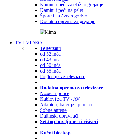
Kamini i peći za etažno grejanje
Kamini i peći na pelet
Šporeti na čvrsto gorivo
Dodatna oprema za grejanje
TV I VIDEO
Televizori
od 32 inča
od 43 inča
od 50 inča
od 55 inča
Pogledaj sve televizore
Dodatna oprema za televizore
Nosači i police
Kablovi za TV / AV
Adapteri, baterije i punjači
Sobne antene
Daljinski upravljači
Set-top box tjuneri i risiveri
Kućni bioskop