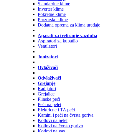
Standardne klime
Inverter klime
Pokretne klime
Prozorske klime
Dodatna oprema za klima uređaje
Aparati za tretiranje vazduha
Aspiratori za kupatilo
Ventilatori
Jonizatori
Ovlaživači
Odvlaživači
Grejanje
Radijatori
Grejalice
Plinske peći
Peći na pelet
Elektricne i TA peći
Kamini i peći na čvrsta goriva
Kotlovi na pelet
Kotlovi na čvrsto gorivo
Kotlovi na gas