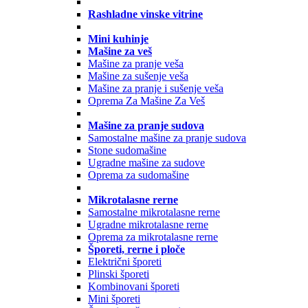
Rashladne vinske vitrine
Mini kuhinje
Mašine za veš
Mašine za pranje veša
Mašine za sušenje veša
Mašine za pranje i sušenje veša
Oprema Za Mašine Za Veš
Mašine za pranje sudova
Samostalne mašine za pranje sudova
Stone sudomašine
Ugradne mašine za sudove
Oprema za sudomašine
Mikrotalasne rerne
Samostalne mikrotalasne rerne
Ugradne mikrotalasne rerne
Oprema za mikrotalasne rerne
Šporeti, rerne i ploče
Električni šporeti
Plinski šporeti
Kombinovani šporeti
Mini šporeti