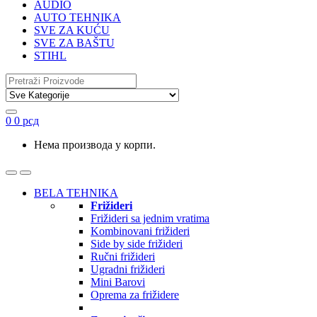
AUDIO
AUTO TEHNIKA
SVE ZA KUĆU
SVE ZA BAŠTU
STIHL
Search
for:
0
0
рсд
Нема производа у корпи.
BELA TEHNIKA
Frižideri
Frižideri sa jednim vratima
Kombinovani frižideri
Side by side frižideri
Ručni frižideri
Ugradni frižideri
Mini Barovi
Oprema za frižidere