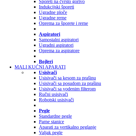
Šporeti na čvrsto gorivo
Indukcijski šporeti
Ugradne ploče
Ugradne rerne
Oprema za šporete i rerne
Aspiratori
Samostalni aspiratori
Ugradni aspiratori
Oprema za aspiratore
Bojleri
MALI KUĆNI APARATI
Usisivači
Usisivači sa kesom za prašinu
Usisivači sa posudom za prašinu
Usisivači sa vodenim filterom
Ručni usisivači
Robotski usisivači
Pegle
Standardne pegle
Parne stanice
Aparati za vertikalno peglanje
Valjak pegle