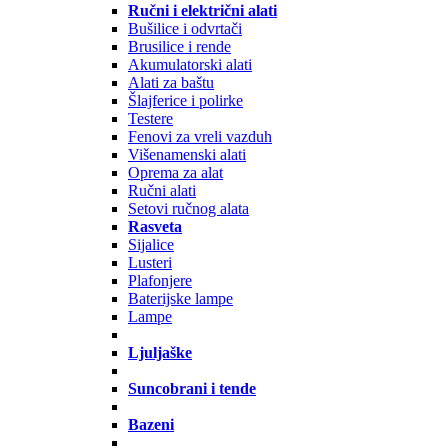
Ručni i električni alati
Bušilice i odvrtači
Brusilice i rende
Akumulatorski alati
Alati za baštu
Šlajferice i polirke
Testere
Fenovi za vreli vazduh
Višenamenski alati
Oprema za alat
Ručni alati
Setovi ručnog alata
Rasveta
Sijalice
Lusteri
Plafonjere
Baterijske lampe
Lampe
Ljuljaške
Suncobrani i tende
Bazeni