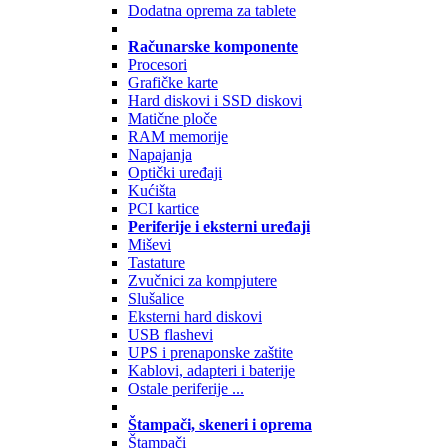
Dodatna oprema za tablete
Računarske komponente
Procesori
Grafičke karte
Hard diskovi i SSD diskovi
Matične ploče
RAM memorije
Napajanja
Optički uređaji
Kućišta
PCI kartice
Periferije i eksterni uređaji
Miševi
Tastature
Zvučnici za kompjutere
Slušalice
Eksterni hard diskovi
USB flashevi
UPS i prenaponske zaštite
Kablovi, adapteri i baterije
Ostale periferije ...
Štampači, skeneri i oprema
Štampači