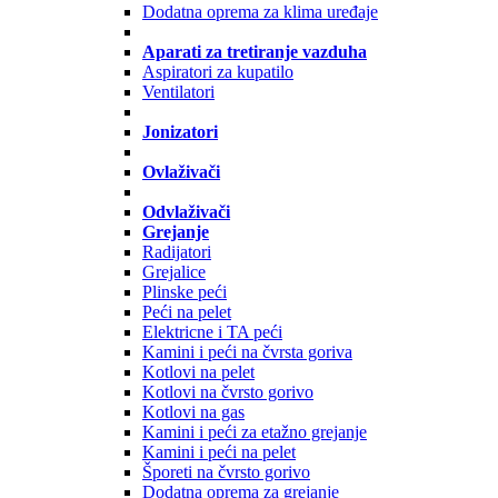
Dodatna oprema za klima uređaje
Aparati za tretiranje vazduha
Aspiratori za kupatilo
Ventilatori
Jonizatori
Ovlaživači
Odvlaživači
Grejanje
Radijatori
Grejalice
Plinske peći
Peći na pelet
Elektricne i TA peći
Kamini i peći na čvrsta goriva
Kotlovi na pelet
Kotlovi na čvrsto gorivo
Kotlovi na gas
Kamini i peći za etažno grejanje
Kamini i peći na pelet
Šporeti na čvrsto gorivo
Dodatna oprema za grejanje