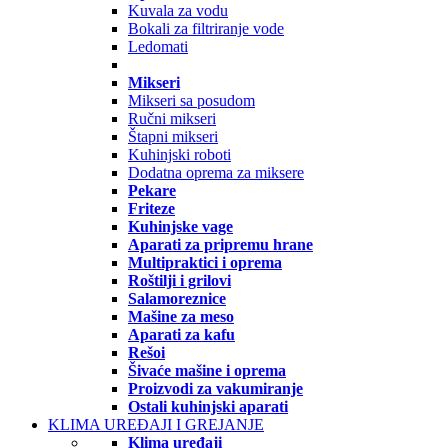
Kuvala za vodu
Bokali za filtriranje vode
Ledomati
Mikseri
Mikseri sa posudom
Ručni mikseri
Štapni mikseri
Kuhinjski roboti
Dodatna oprema za miksere
Pekare
Friteze
Kuhinjske vage
Aparati za pripremu hrane
Multipraktici i oprema
Roštilji i grilovi
Salamoreznice
Mašine za meso
Aparati za kafu
Rešoi
Šivaće mašine i oprema
Proizvodi za vakumiranje
Ostali kuhinjski aparati
KLIMA UREĐAJI I GREJANJE
Klima uređaji