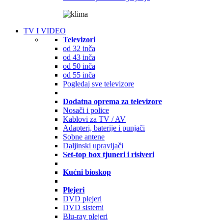
TV I VIDEO
Televizori
od 32 inča
od 43 inča
od 50 inča
od 55 inča
Pogledaj sve televizore
Dodatna oprema za televizore
Nosači i police
Kablovi za TV / AV
Adapteri, baterije i punjači
Sobne antene
Daljinski upravljači
Set-top box tjuneri i risiveri
Kućni bioskop
Plejeri
DVD plejeri
DVD sistemi
Blu-ray plejeri