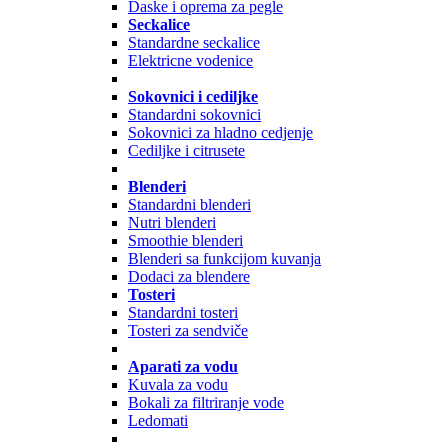
Daske i oprema za pegle
Seckalice
Standardne seckalice
Elektricne vodenice
Sokovnici i cediljke
Standardni sokovnici
Sokovnici za hladno cedjenje
Cediljke i citrusete
Blenderi
Standardni blenderi
Nutri blenderi
Smoothie blenderi
Blenderi sa funkcijom kuvanja
Dodaci za blendere
Tosteri
Standardni tosteri
Tosteri za sendviče
Aparati za vodu
Kuvala za vodu
Bokali za filtriranje vode
Ledomati