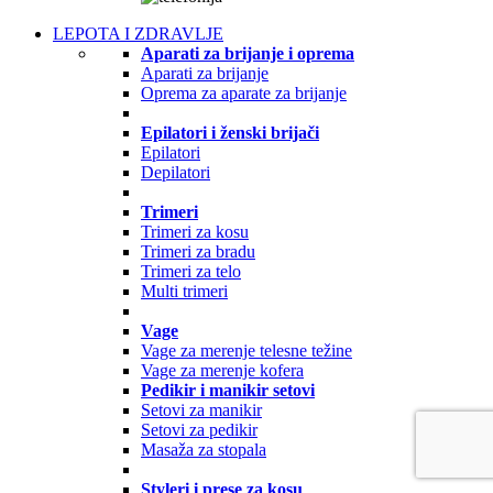
LEPOTA I ZDRAVLJE
Aparati za brijanje i oprema
Aparati za brijanje
Oprema za aparate za brijanje
Epilatori i ženski brijači
Epilatori
Depilatori
Trimeri
Trimeri za kosu
Trimeri za bradu
Trimeri za telo
Multi trimeri
Vage
Vage za merenje telesne težine
Vage za merenje kofera
Pedikir i manikir setovi
Setovi za manikir
Setovi za pedikir
Masaža za stopala
Styleri i prese za kosu