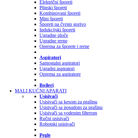
Električni šporeti
Plinski šporeti
Kombinovani šporeti
Mini šporeti
Šporeti na čvrsto gorivo
Indukcijski šporeti
Ugradne ploče
Ugradne rerne
Oprema za šporete i rerne
Aspiratori
Samostalni aspiratori
Ugradni aspiratori
Oprema za aspiratore
Bojleri
MALI KUĆNI APARATI
Usisivači
Usisivači sa kesom za prašinu
Usisivači sa posudom za prašinu
Usisivači sa vodenim filterom
Ručni usisivači
Robotski usisivači
Pegle