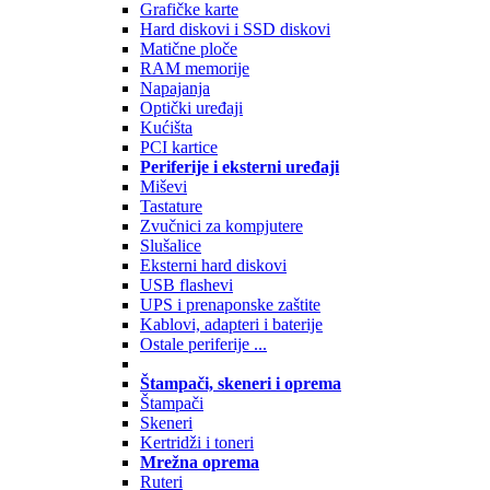
Grafičke karte
Hard diskovi i SSD diskovi
Matične ploče
RAM memorije
Napajanja
Optički uređaji
Kućišta
PCI kartice
Periferije i eksterni uređaji
Miševi
Tastature
Zvučnici za kompjutere
Slušalice
Eksterni hard diskovi
USB flashevi
UPS i prenaponske zaštite
Kablovi, adapteri i baterije
Ostale periferije ...
Štampači, skeneri i oprema
Štampači
Skeneri
Kertridži i toneri
Mrežna oprema
Ruteri