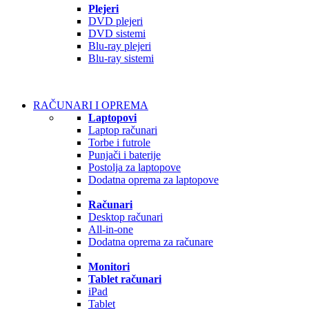
Plejeri
DVD plejeri
DVD sistemi
Blu-ray plejeri
Blu-ray sistemi
RAČUNARI I OPREMA
Laptopovi
Laptop računari
Torbe i futrole
Punjači i baterije
Postolja za laptopove
Dodatna oprema za laptopove
Računari
Desktop računari
All-in-one
Dodatna oprema za računare
Monitori
Tablet računari
iPad
Tablet