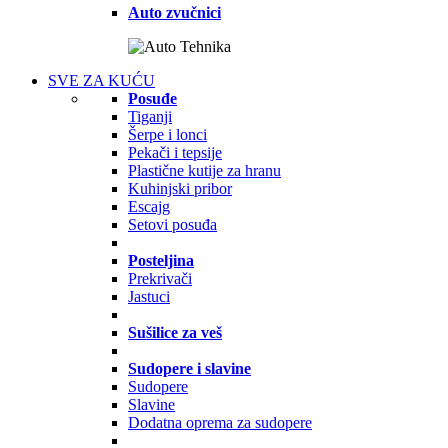
Auto zvučnici
SVE ZA KUĆU
Posuđe
Tiganji
Šerpe i lonci
Pekači i tepsije
Plastične kutije za hranu
Kuhinjski pribor
Escajg
Setovi posuđa
Posteljina
Prekrivači
Jastuci
Sušilice za veš
Sudopere i slavine
Sudopere
Slavine
Dodatna oprema za sudopere