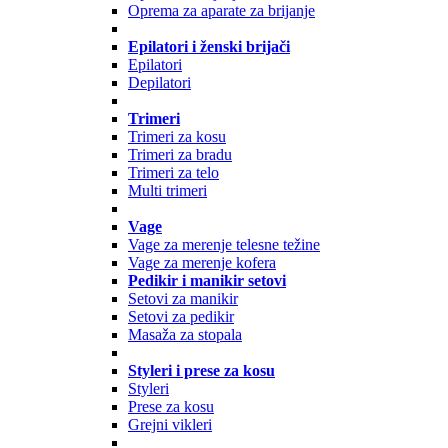
Oprema za aparate za brijanje
Epilatori i ženski brijači
Epilatori
Depilatori
Trimeri
Trimeri za kosu
Trimeri za bradu
Trimeri za telo
Multi trimeri
Vage
Vage za merenje telesne težine
Vage za merenje kofera
Pedikir i manikir setovi
Setovi za manikir
Setovi za pedikir
Masaža za stopala
Styleri i prese za kosu
Styleri
Prese za kosu
Grejni vikleri