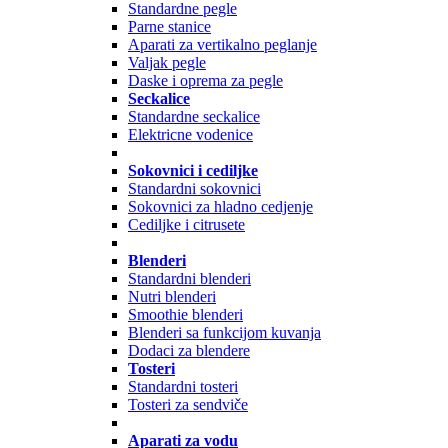
Standardne pegle
Parne stanice
Aparati za vertikalno peglanje
Valjak pegle
Daske i oprema za pegle
Seckalice
Standardne seckalice
Elektricne vodenice
Sokovnici i cediljke
Standardni sokovnici
Sokovnici za hladno cedjenje
Cediljke i citrusete
Blenderi
Standardni blenderi
Nutri blenderi
Smoothie blenderi
Blenderi sa funkcijom kuvanja
Dodaci za blendere
Tosteri
Standardni tosteri
Tosteri za sendviče
Aparati za vodu